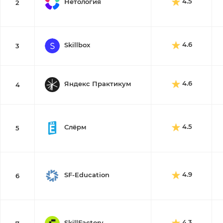
4.5
Нетология
2
4.6
Skillbox
3
4.6
Яндекс Практикум
4
4.5
Слёрм
5
4.9
SF-Education
6
4.3
SkillFactory