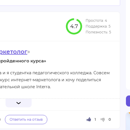
4.7
ркетолог
»
пройденного курса»
а и я студентка педагогического колледжа. Совсем
 курс интернет-маркетолога и хочу поделиться
тельной школе Interra.
нет заработок, захотелось самой попробовать
 современную профессию. О данной школе и курсе
ание профессии в поисковик Яндекс. Сразу
учению.