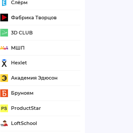
Слёрм
Фабрика Творцов
3D CLUB
МШП
Hexlet
Академия Эдюсон
Бруноям
ProductStar
LoftSchool