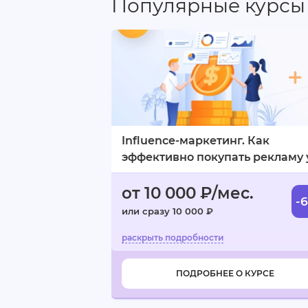
Популярные курсы
Плюсы:
Удобный процесс обучения
Классный куратор.
Минусы:
Influence-маркетинг. Как
Я не нашел.
эффективно покупать рекламу 
блогеров
от 10 000 ₽/мес.
-
или сразу 10 000 ₽
ПОДРОБНЕЕ О КУРСЕ