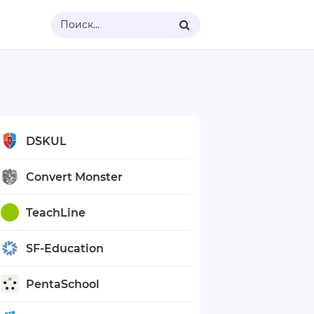
Поиск...
D`SKUL
Convert Monster
TeachLine
SF-Education
PentaSchool