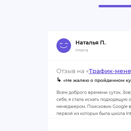
Наталья П.
Interra
Отзыв на «
Трафик-мен
↳
«Не жалею о пройденном ку
Всем доброго времени суток. Зов
себя, я стала искать подходящую 
менеджером. Поисковик Google в
первой из которых была школа In
остановиться.
Затем, я внимательно изучила пр