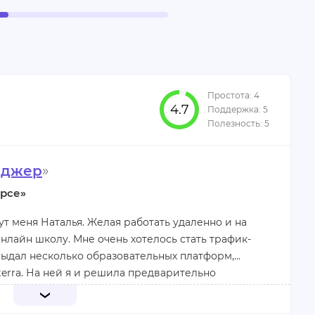
4.7
еджер
»
рсе»
ут меня Наталья. Желая работать удаленно и на
онлайн школу. Мне очень хотелось стать трафик-
ыдал несколько образовательных платформ,
terra. На ней я и решила предварительно
ограмму курса, сравнила ее с программами других