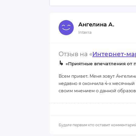
Ангелина А.
Interra
Отзыв на «
Интернет-ма
↳
«Приятные впечатления от 
Всем привет. Меня зовут Ангелин
недавно я окончила 4-х месячный
своим мнением о данной образова
Ранее я слышала много про интер
зарабатывать удаленно. Выбрала
узнала из интернета, введя назв
оплатила курс и приступила к об