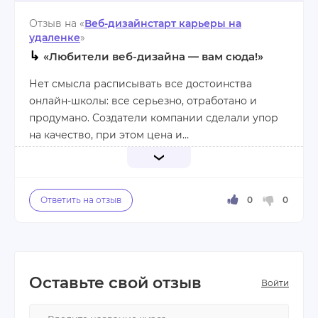
день тратить массу времени на дорогу до офиса.
специальность.
Отзыв на «
Веб-дизайнстарт карьеры на
удаленке
»
Плюсы:
↳
«Любители веб-дизайна — вам сюда!»
1.Полезный, практический курс
2.Доступные цены
Нет смысла расписывать все достоинства
3.Возможность быстро получить
онлайн-школы: все серьезно, отработано и
востребованную специальность
продумано. Создатели компании сделали упор
на качество, при этом цена и
Минусы:
продолжительность курсов почти везде
Нет
повыше, чем у конкурентов. Но это того стоит.
Я после своей программы начал разбираться в
веб-дизайне не хуже более опытных коллег. То
есть сэкономил кучу времени на освоение
многих моментов. Мои рекомендации!
Плюсы:
Оставьте свой отзыв
Войти
1.Отработаны все процессы, программа
настолько хорошо продумана, что лучше и