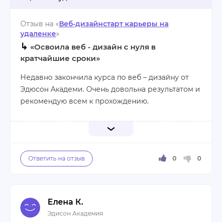
Отзыв на «
Веб-дизайнстарт карьеры на
удаленке
»
↳
«Освоила веб - дизайн с нуля в
кратчайшие сроки»
Недавно закончила курса по веб – дизайну от
Эдюсон Академи. Очень довольна результатом и
рекомендую всем к прохождению.
Первое, и главное, хочется отметить отличных
наставников и их методику обучения. Обычно
подобные курсы предлагают на полгода – год,
здесь же мы всё пролетели за месяц. И главное
– реально есть результат, я теперь реально
хорошо работую в Figma и могу спроектировать
В курсе было очень много практических
Елена К.
интерфейс почти любой сложности. Конечно,
заданий, почти любое слово наставников
Эдисон Академия
есть ещё над чем работать, но это дело