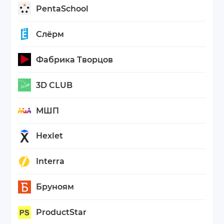
PentaSchool
Слёрм
Фабрика Творцов
3D CLUB
МШП
Hexlet
Interra
Бруноям
ProductStar