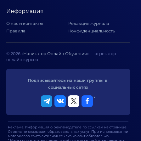
Информация
О нас и контакты
Редакция журнала
Правила
Конфиденциальность
© 2026 «
Навигатор Онлайн Обучения
» — агрегатор
онлайн курсов.
Подписывайтесь на наши группы в 
социальных сетях
*
Реклама. Информация о рекламодателе по ссылкам на странице.
Сервис не оказывает образовательных услуг. При использовании
материалов сайта активная ссылка на сайт обязательна.
* Meta - признана экстремистской организацией и запрещена в