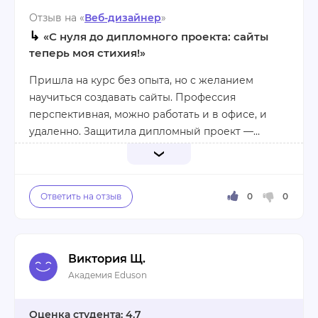
Отзыв на «
Веб-дизайнер
»
↳
«С нуля до дипломного проекта: сайты
теперь моя стихия!»
Пришла на курс без опыта, но с желанием
научиться создавать сайты. Профессия
перспективная, можно работать и в офисе, и
удаленно. Защитила дипломный проект —
теперь есть кейс для портфолио. Планирую
развиваться дальше!
Плюсы:
- Перспективная профессия (офис/удалёнка).
- Есть кейс для портфолио после защиты.
- Планы на дальнейшее развитие.
Виктория Щ.
Минусы:
Академия Eduson
- Пока не нашла.
4.7