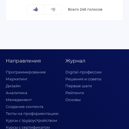
Всего 246 голосов
Направления
Журнал
Программирование
Digital-профессии
Маркетинг
Решения и советы
Дизайн
Первые шаги
Аналитика
Рейтинги
Менеджмент
Основы
Создание контента
Тесты на профориентацию
Курсы с трудоустройством
Курсы с сертификатом