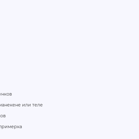
унков
манекене или теле
ков
 примерка