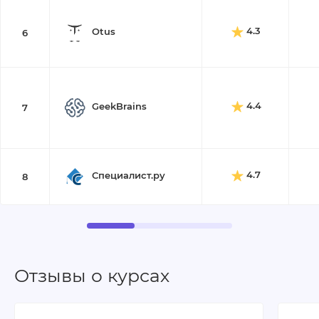
4.3
Otus
6
4.4
GeekBrains
7
4.7
Специалист.ру
8
Отзывы о курсах