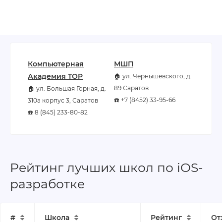
Компьютерная
МШП
Академия TOP
🏠 ул. Чернышевского, д.
89 Саратов
🏠 ул. Большая Горная, д.
☎️ +7 (8452) 33-95-66
310а корпус 3, Саратов
☎️ 8 (845) 233-80-82
Рейтинг лучших школ по iOS-
разработке
#
Школа
Рейтинг
От