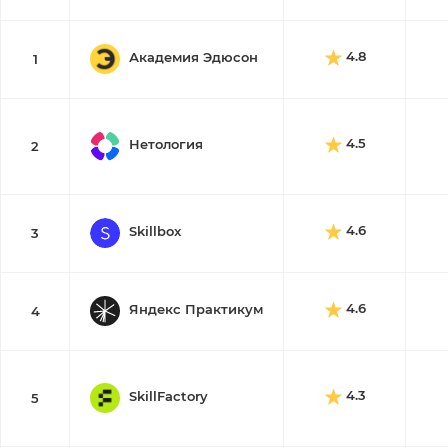
4.8
Академия Эдюсон
1
4.5
Нетология
2
4.6
Skillbox
3
4.6
Яндекс Практикум
4
4.3
SkillFactory
5