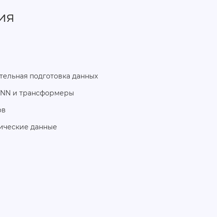
ия
ельная подготовка данных
CNN и трансформеры
ов
тические данные