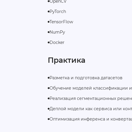
OpenCV
PyTorch
TensorFlow
NumPy
Docker
Практика
Разметка и подготовка датасетов
Обучение моделей классификации и
Реализация сегментационных реше
Деплой модели как сервиса или кон
Оптимизация инференса и конверта