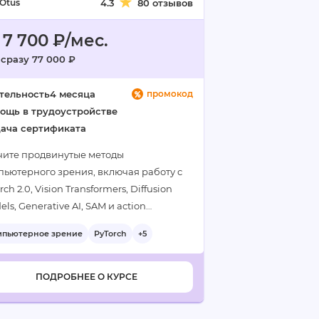
Otus
4.3
80 отзывов
 7 700 ₽/мес.
 сразу 77 000 ₽
тельность
4 месяца
промокод
ощь в трудоустройстве
ача сертификата
чите продвинутые методы
пьютерного зрения, включая работу с
rch 2.0, Vision Transformers, Diffusion
ls, Generative AI, SAM и action
ction. Курс сочетает глубокую теорию с
мпьютерное зрение
PyTorch
+5
ктическими проектами, включая
ускной проект…
ПОДРОБНЕЕ О КУРСЕ