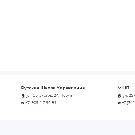
Русская Школа Управления
МШП
🏠 ул. Связистов, 24, Пермь
🏠 ул. 25
☎️ +7 (909) 117-96-89
☎️ +7 (34