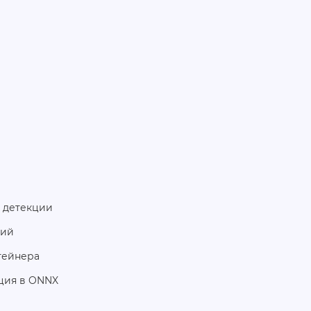
 детекции
ний
тейнера
ция в ONNX