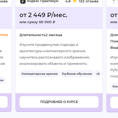
зыва
Яндекс Практикум
4.6
122 отзыва
от 2 449 ₽/мес.
от
или сразу 60 000 ₽
или
окод
Длительность
2 месяца
Дли
Пом
Изучите продвинутые подходы и
Выд
е
архитектуры компьютерного зрения,
ля
научитесь распознавать изображения,
Изу
кое
анализировать объекты и применять
ком
модели для решения практических задач…
PyTo
Компьютерное зрение
Глубокое обучение
+6
mode
ны
dete
Ко
пра
вып
ПОДРОБНЕЕ О КУРСЕ