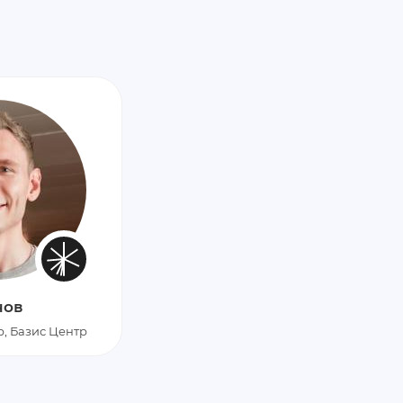
нов
, Базис Центр