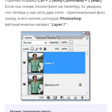
горячих клавиш
Ctrl + J (Win)
/
Command + J (Mac)
.
Если мы снова посмотрим на палитру, то увидим,
что теперь у нас есть два слоя - оригинальный фон
снизу, и его копия, которую
Photoshop
автоматически назвал "
Layer 1
":