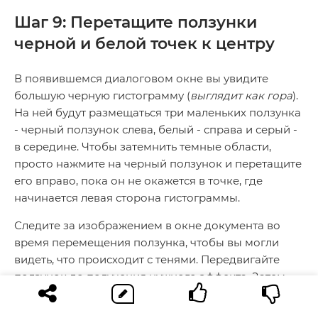
Шаг 9: Перетащите ползунки
черной и белой точек к центру
В появившемся диалоговом окне вы увидите
большую черную гистограмму (
выглядит как гора
).
На ней будут размещаться три маленьких ползунка
- черный ползунок слева, белый - справа и серый -
в середине. Чтобы затемнить темные области,
просто нажмите на черный ползунок и перетащите
его вправо, пока он не окажется в точке, где
начинается левая сторона гистограммы.
Следите за изображением в окне документа во
время перемещения ползунка, чтобы вы могли
видеть, что происходит с тенями. Передвигайте
ползунок до получения нужного эффекта. Затем,
когда вы скорректируете темные области, нажмите
на белый ползунок перетащите его влево, до точки,