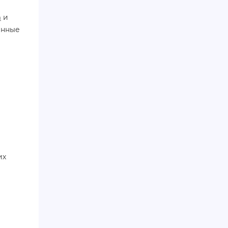
m
и
анные
их