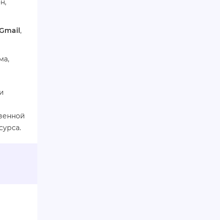
н,
Gmail
,
ма,
и
твенной
сурса.