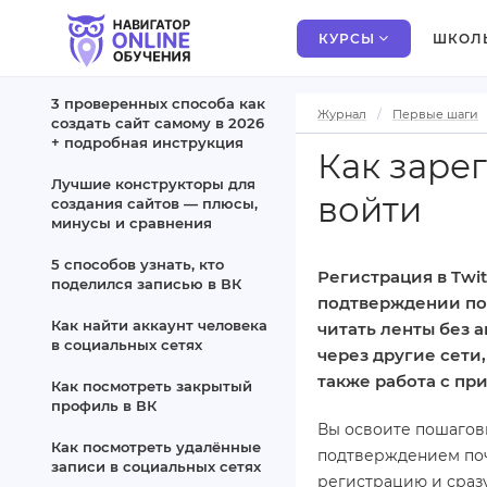
КУРСЫ
ШКОЛ
3 проверенных способа как
Журнал
Первые шаги
создать сайт самому в 2026
+ подробная инструкция
Как зарег
Лучшие конструкторы для
войти
создания сайтов — плюсы,
минусы и сравнения
5 способов узнать, кто
Регистрация в Twi
поделился записью в ВК
подтверждении поч
Как найти аккаунт человека
читать ленты без а
в социальных сетях
через другие сети
также работа с пр
Как посмотреть закрытый
профиль в ВК
Вы освоите пошаговы
Как посмотреть удалённые
подтверждением поч
записи в социальных сетях
регистрацию и сраз