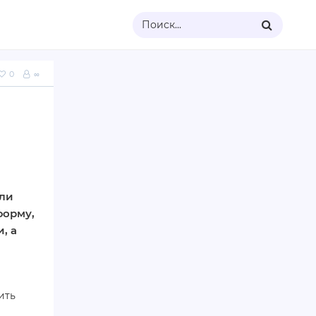
Поиск...
0
∞
 ли
форму,
, а
ить