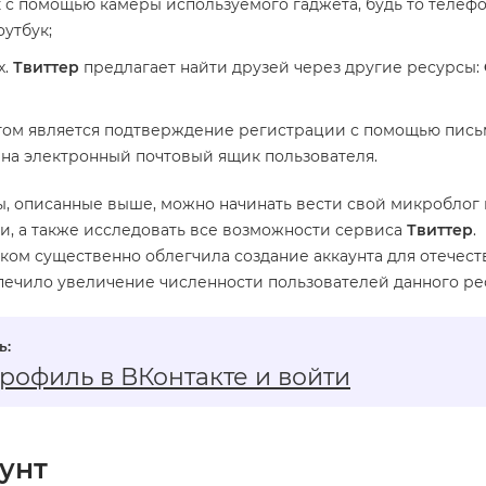
 с помощью камеры используемого гаджета, будь то телефо
оутбук;
х.
Твиттер
предлагает найти друзей через другие ресурсы:
ом является подтверждение регистрации с помощью пись
на электронный почтовый ящик пользователя.
ы, описанные выше, можно начинать вести свой микроблог 
и, а также исследовать все возможности сервиса
Твиттер
.
ком существенно облегчила создание аккаунта для отечес
печило увеличение численности пользователей данного ре
профиль в ВКонтакте и войти
аунт