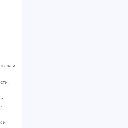
онала и
сти,
ые
ь
к и