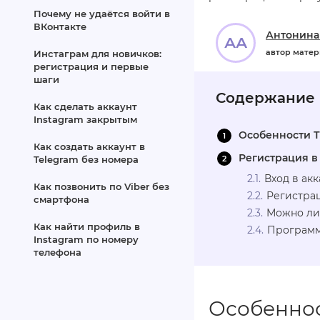
Почему не удаётся войти в
ВКонтакте
Антонина
АА
автор мате
Инстаграм для новичков:
регистрация и первые
шаги
Содержание
Как сделать аккаунт
Instagram закрытым
Особенности Т
Как создать аккаунт в
Регистрация в
Telegram без номера
Вход в акк
Как позвонить по Viber без
Регистрац
смартфона
Можно ли 
Как найти профиль в
Программ
Instagram по номеру
телефона
Особеннос