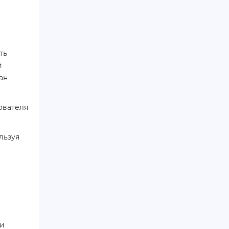
ть
й
ан
ователя
льзуя
 и