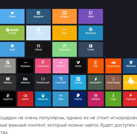
щадки не очень популярны, однако их не стоит игнориров
мый важный контент, который можно найти, будет доступен 
тах.