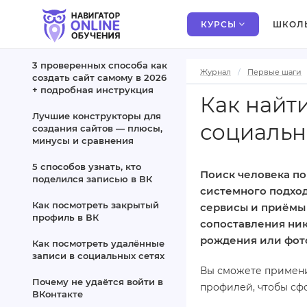
КУРСЫ
ШКОЛ
3 проверенных способа как
Журнал
Первые шаги
создать сайт самому в 2026
+ подробная инструкция
Как найти
Лучшие конструкторы для
социальн
создания сайтов — плюсы,
минусы и сравнения
5 способов узнать, кто
Поиск человека по
поделился записью в ВК
системного подход
Как посмотреть закрытый
сервисы и приёмы 
профиль в ВК
сопоставления ни
рождения или фот
Как посмотреть удалённые
записи в социальных сетях
Вы сможете примени
Почему не удаётся войти в
профилей, чтобы сф
ВКонтакте