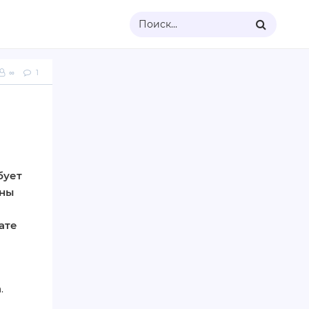
Поиск...
∞
1
бует
аны
ате
.