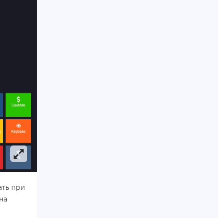
ать при
на