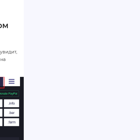
ом
увидит,
ена