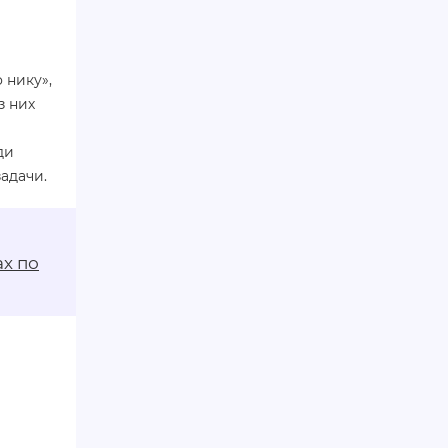
 нику»,
з них
ди
адачи.
ах по