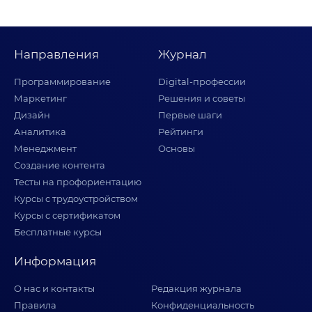
Направления
Журнал
Программирование
Digital-профессии
Маркетинг
Решения и советы
Дизайн
Первые шаги
Аналитика
Рейтинги
Менеджмент
Основы
Создание контента
Тесты на профориентацию
Курсы с трудоустройством
Курсы с сертификатом
Бесплатные курсы
Информация
О нас и контакты
Редакция журнала
Правила
Конфиденциальность