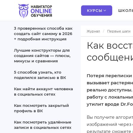
КУРСЫ
ШКОЛ
3 проверенных способа как
Журнал
Первые шаги
создать сайт самому в 2026
+ подробная инструкция
Как восс
Лучшие конструкторы для
сообщени
создания сайтов — плюсы,
минусы и сравнения
5 способов узнать, кто
Потеря переписки
поделился записью в ВК
вызывает растерян
Как найти аккаунт человека
реально доступны. 
в социальных сетях
работу с локальны
утилит вроде Dr.F
Как посмотреть закрытый
профиль в ВК
Вы получите алгори
Как посмотреть удалённые
изображений через 
записи в социальных сетях
результате сможете 