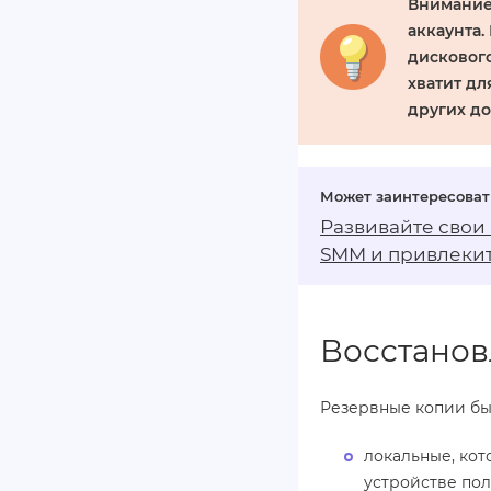
Внимани
аккаунта.
дискового
хватит д
других до
Развивайте свои
SMM
и привлекит
Восстанов
Резервные копии бы
локальные, ко
устройстве пол