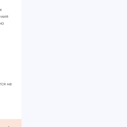
х
ения
но
тся на