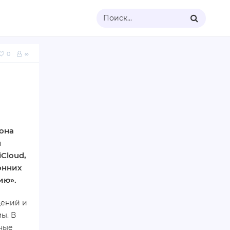
Поиск...
0
∞
она
я
Cloud,
онних
ию».
щений и
ы. В
нные