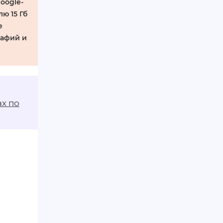
oogle-
ю 15 Гб
е
рафий и
ах по