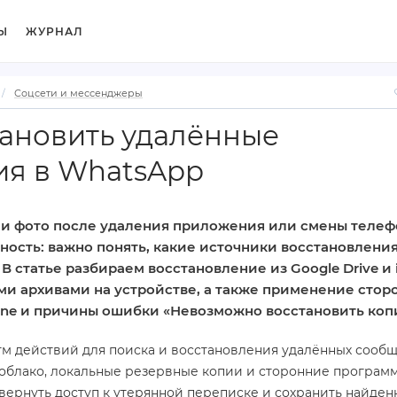
Ы
ЖУРНАЛ
Соцсети и мессенджеры
тановить удалённые
я в WhatsApp
 и фото после удаления приложения или смены телеф
ность: важно понять, какие источники восстановлени
В статье разбираем восстановление из Google Drive и i
ми архивами на устройстве, а также применение стор
one и причины ошибки «Невозможно восстановить коп
тм действий для поиска и восстановления удалённых сооб
облако, локальные резервные копии и сторонние программ
вернуть доступ к утерянной переписке и сохранить найде