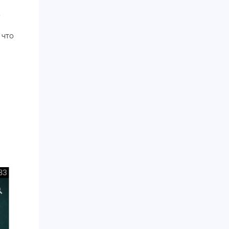
.
 что