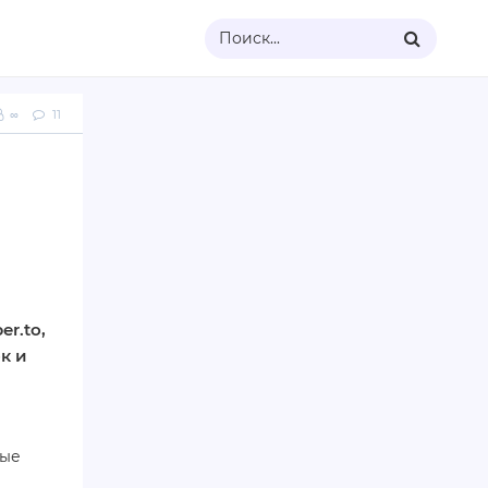
Поиск...
∞
11
r.to,
к и
ные