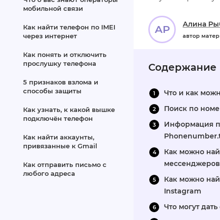
мобильной связи
Алина Ры
Как найти телефон по IMEI
АР
через интернет
автор мате
Как понять и отключить
прослушку телефона
Содержание
5 признаков взлома и
способы защиты
Что и как мож
Поиск по номе
Как узнать, к какой вышке
подключён телефон
Информация по
Phonenumber.
Как найти аккаунты,
привязанные к Gmail
Как можно най
мессенджеров 
Как отправить письмо с
любого адреса
Как можно най
Instagram
Что могут дат