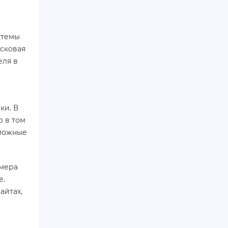
стемы
исковая
еля в
ки. В
о в том
зможные
омера
е.
айтах,