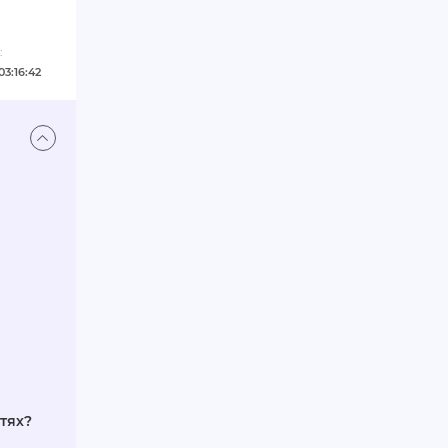
:
03:16:42
тях?