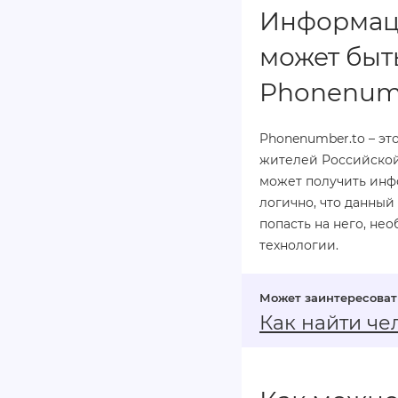
Информаци
может быт
Phonenumb
Phonenumber.to – эт
жителей Российской
может получить инфо
логично, что данный
попасть на него, н
технологии.
Как найти че