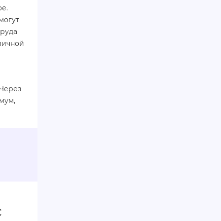
е.
могут
труда
 личной
и
 Через
мум,
с