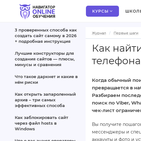
КУРСЫ
ШКОЛ
3 проверенных способа как
Журнал
Первые шаги
создать сайт самому в 2026
+ подробная инструкция
Как найт
Лучшие конструкторы для
телефона
создания сайтов — плюсы,
минусы и сравнения
Что такое даркнет и какие в
Когда обычный пои
нём риски
превращается в наб
Как открыть запароленный
Разбираем последо
архив – три самых
поиск по Viber, Wh
эффективных способа
чек-лист ограниче
Как заблокировать сайт
через файл hosts в
Вы получите пошаго
Windows
мессенджеры и спец
аккаунты и фото и у
Что о вас знают операторы