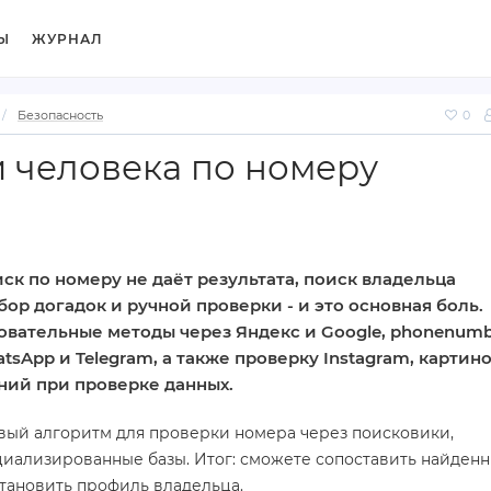
Ы
ЖУРНАЛ
Безопасность
0
и человека по номеру
ск по номеру не даёт результата, поиск владельца
ор догадок и ручной проверки - и это основная боль.
вательные методы через Яндекс и Google, phonenumbe
atsApp и Telegram, а также проверку Instagram, картино
ний при проверке данных.
вый алгоритм для проверки номера через поисковики,
иализированные базы. Итог: сможете сопоставить найден
становить профиль владельца.