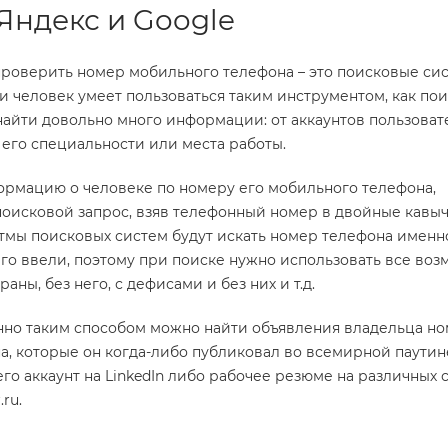
ндекс и Google
проверить номер мобильного телефона – это поисковые си
ли человек умеет пользоваться таким инструментом, как по
найти довольно много информации: от аккаунтов пользоват
 его специальности или места работы.
ормацию о человеке по номеру его мобильного телефона,
поисковой запрос, взяв телефонный номер в двойные кавыч
тмы поисковых систем будут искать номер телефона именн
его ввели, поэтому при поиске нужно использовать все во
раны, без него, с дефисами и без них и т.д.
нно таким способом можно найти объявления владельца н
, которые он когда-либо публиковал во всемирной паутин
го аккаунт на LinkedIn либо рабочее резюме на различных с
ru.