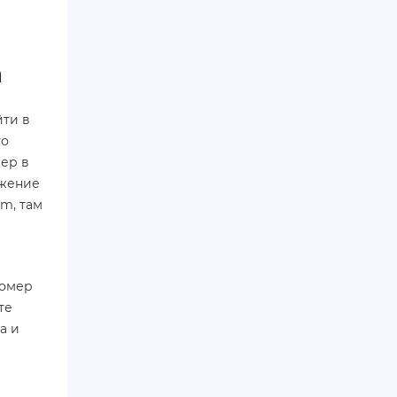
m
йти в
го
мер в
ожение
am, там
номер
те
а и