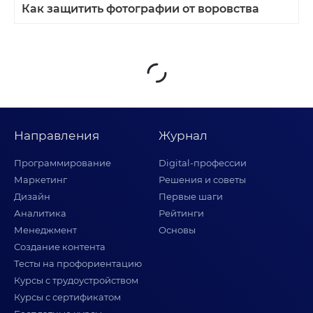
Как защитить фотографии от воровства
Направления
Журнал
Программирование
Digital-профессии
Маркетинг
Решения и советы
Дизайн
Первые шаги
Аналитика
Рейтинги
Менеджмент
Основы
Создание контента
Тесты на профориентацию
Курсы с трудоустройством
Курсы с сертификатом