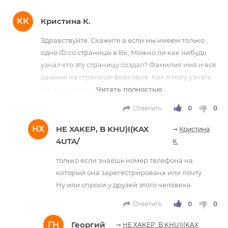
КК
Кристина К.
Здравствуйте. Скажите а если мы имеем только
одно ID со страницы в Вк, Можно ли как нибудь
узнал кто эту страницу создал? Фамилия имя и все
данные на странице фейковые. Как я могу узнать
кто ее настоящий создатель?
Ответить
HX
HE XAKEP, B KHU)I(KAX
➞
Кристина
4UTA/
К.
только если знаешь номер телефона на
который она зарегестрирована или почту.
Ну или спроси у друзей этого человека.
Ответить
ГН
Георгий
➞
HE XAKEP, B KHU)I(KAX