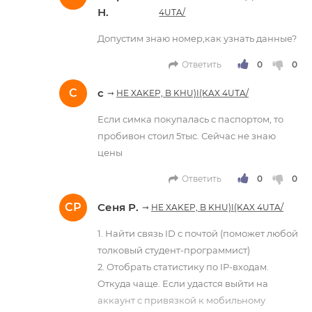
Н.
4UTA/
Допустим знаю номер,как узнать данные?
Ответить
С
с
➞
HE XAKEP, B KHU)I(KAX 4UTA/
Если симка покупалась с паспортом, то
пробивон стоил 5тыс. Сейчас не знаю
цены
Ответить
СР
Сеня Р.
➞
HE XAKEP, B KHU)I(KAX 4UTA/
1. Найти связь ID с почтой (поможет любой
толковый студент-программист)
2. Отобрать статистику по IP-входам.
Откуда чаще. Если удастся выйти на
аккаунт с привязкой к мобильному