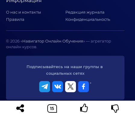
Информация
О нас и контакты
Редакция журнала
Правила
Конфиденциальность
© 2026 «
Навигатор Онлайн Обучения
» — агрегатор
онлайн курсов.
Подписывайтесь на наши группы в 
социальных сетях
*
Реклама. Информация о рекламодателе по ссылкам на странице.
Сервис не оказывает образовательных услуг. При использовании
материалов сайта активная ссылка на сайт обязательна.
* Meta - признана экстремистской организацией и запрещена в
РФ.