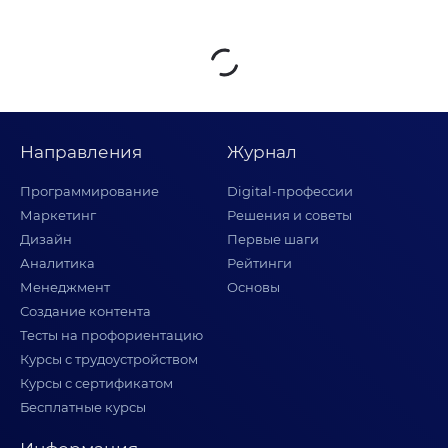
Направления
Журнал
Программирование
Digital-профессии
Маркетинг
Решения и советы
Дизайн
Первые шаги
Аналитика
Рейтинги
Менеджмент
Основы
Создание контента
Тесты на профориентацию
Курсы с трудоустройством
Курсы с сертификатом
Бесплатные курсы