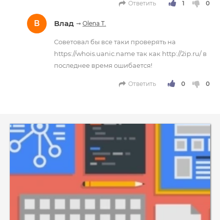
Ответить
В
Влад
➞
Olena T.
Советовал бы все таки проверять на
https://whois.uanic.name так как http://2ip.ru/ в
последнее время ошибается!
Ответить