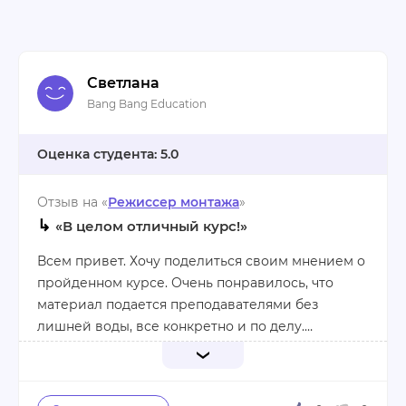
Светлана
Bang Bang Education
5.0
Отзыв на «
Режиссер монтажа
»
↳
«В целом отличный курс!»
Всем привет. Хочу поделиться своим мнением о
пройденном курсе. Очень понравилось, что
материал подается преподавателями без
лишней воды, все конкретно и по делу.
Интересно и полезно проходят лекции. Курс
учит, как правильно создавать цифровые
Не могу не отметить своих одногруппников, с
продукты и в дальнейшем развивать их.