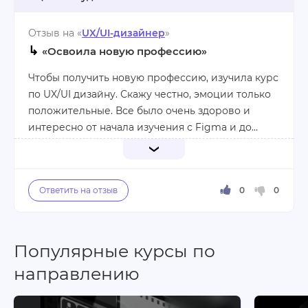
больше групповых занятий. Вспоминаются
лекции Ромы Белякова, где все делились на
Отзыв на «
UX/UI-дизайнер
»
группы и выполняли забавные задания.
↳
В завершение, огромный привет Ксении
«Освоила новую профессию»
Бадашевой и Жене Радовой.
Чтобы получить новую профессию, изучила курс
по UX/UI дизайну. Скажу честно, эмоции только
Плюсы:
положительные. Все было очень здорово и
Классный курс, отличные наставники, много
интересно от начала изучения с Figma и до
полезной информации, хорошие однокурсники,
создания реальных проектов.
обратная связь
Не всегда мне было легко, поскольку
информации было очень много. Мне сложно
Минусы:
было постичь тему по интеграции
Мне немного не хватало совместных групповых
искусственного интеллекта в дизайн. Но это
заданий
стоило того! Я сдала итоговый проект и
Популярные курсы по
осознала, как вырос мой уровень специалиста.
Плюсы:
направлению
Грамотно составленная программа,