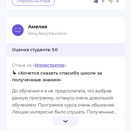
которыми мне было легко и комфортно
общаться. А в целом – все обучение
положительно настраивает на работу. Я не
жалею, что выбрала данный курс. Желаю школе
Амелия
сохранить свой уровень.
Плюсы:
Bang Bang Education
Полезный материал, содержательные лекции,
интересный коллектив.
5.0
Отзыв на «
Иллюстратор
»
Минусы:
↳
Я не нашла
«Хочется сказать спасибо школе за
полученные знания»
До обучения я и не предполагала, что выбрав
данную программу, останусь очень довольной
обучением. Программа курса очень обширная.
Лекции интересно было слушать. Полученные
знания хотелось, как можно раньше воплотить в
реальность.
Нельзя не отметить преподавательский состав.