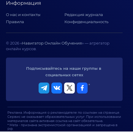
Информация
О нас и контакты
Редакция журнала
Правила
Конфиденциальность
© 2026 «
Навигатор Онлайн Обучения
» — агрегатор
онлайн курсов.
Подписывайтесь на наши группы в 
социальных сетях
*
Реклама. Информация о рекламодателе по ссылкам на странице.
Сервис не оказывает образовательных услуг. При использовании
материалов сайта активная ссылка на сайт обязательна.
* Meta - признана экстремистской организацией и запрещена в
РФ.