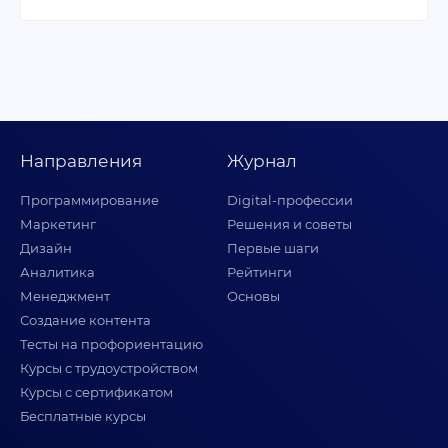
Направления
Журнал
Программирование
Digital-профессии
Маркетинг
Решения и советы
Дизайн
Первые шаги
Аналитика
Рейтинги
Менеджмент
Основы
Создание контента
Тесты на профориентацию
Курсы с трудоустройством
Курсы с сертификатом
Бесплатные курсы