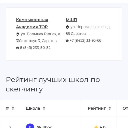
Компьютерная
МШП
Академия TOP
🏠 ул. Чернышевского, д.
89 Саратов
🏠 ул. Большая Горная, д.
☎️ +7 (8452) 33-95-66
310а корпус 3, Саратов
☎️ 8 (845) 233-80-82
Рейтинг лучших школ по
скетчингу
#
Школа
Рейтинг
От
4.6
Skillbox
1