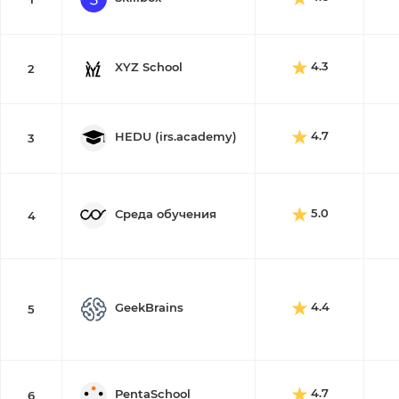
4.3
XYZ School
2
4.7
HEDU (irs.academy)
3
5.0
Среда обучения
4
4.4
GeekBrains
5
4.7
PentaSchool
6