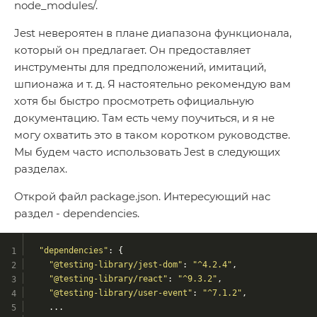
node_modules/.
Jest невероятен в плане диапазона функционала,
который он предлагает. Он предоставляет
инструменты для предположений, имитаций,
шпионажа и т. д. Я настоятельно рекомендую вам
хотя бы быстро просмотреть официальную
документацию. Там есть чему поучиться, и я не
могу охватить это в таком коротком руководстве.
Мы будем часто использовать Jest в следующих
разделах.
Открой файл package.json. Интересующий нас
раздел - dependencies.
"dependencies"
: {
"@testing-library/jest-dom"
: 
"^4.2.4"
,
"@testing-library/react"
: 
"^9.3.2"
,
"@testing-library/user-event"
: 
"^7.1.2"
,
    ...