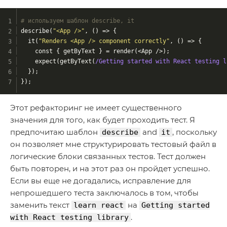
# используем шаблон describe, it
describe(
"<App />"
, 
()
 =>
 {
  it(
"Renders <App /> component correctly"
, 
()
 =>
 {
    const { getByText } = render(<App />);
    expect(getByText(
/Getting started with React testing l
  });
});
Этот рефакторинг не имеет существенного
значения для того, как будет проходить тест. Я
предпочитаю шаблон
and
, поскольку
describe
it
он позволяет мне структурировать тестовый файл в
логические блоки связанных тестов. Тест должен
быть повторен, и на этот раз он пройдет успешно.
Если вы еще не догадались, исправление для
непрошедшего теста заключалось в том, чтобы
заменить текст
на
learn react
Getting started
.
with React testing library