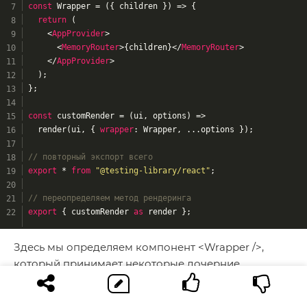
const
 Wrapper = 
(
{ children }
) =>
 {
return
 (
<
AppProvider
>
<
MemoryRouter
>
{children}
</
MemoryRouter
>
</
AppProvider
>
  );
};
const
 customRender = 
(
ui, options
) =>
  render(ui, { 
wrapper
: Wrapper, ...options });
// повторный экспорт всего
export
 * 
from
"@testing-library/react"
;
// переопределяем метод рендеринга
export
 { customRender 
as
 render };
Здесь мы определяем компонент <Wrapper />,
который принимает некоторые дочерние
компоненты. Затем он оборачивает этих потомков
в <AppProvider /> и <MemoryRouter />.