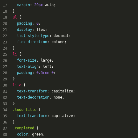
margin
: 
20px
 auto;
}
ul
 {
padding
: 
0
;
display
: flex;
list-style-type
: decimal;
flex-direction
: column;
}
li
 {
font-size
: large;
text-align
: left;
padding
: 
0.5rem
0
;
}
li
a
 {
text-transform
: capitalize;
text-decoration
: none;
}
.todo-title
 {
text-transform
: capitalize;
}
.completed
 {
color
: green;