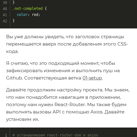
}
.not-completed
 {
color
: red;
}
Вы уже должны увидеть, что заголовок страницы
перемещается вверх после добавления этого CSS-
кода.
Я считаю, что это подходящий момент, чтобы
зафиксировать изменения и выполнить пуш на
Github. Соответствующая ветка
01-setup
.
Давайте продолжим настройку проекта. Мы знаем,
что нам понадобится навигация в приложении,
поэтому нам нужен React-Router. Мы также будем
выполнять вызовы API с помощью Axios. Давайте
установим их.
# устанавливаем react-router-dom и axios