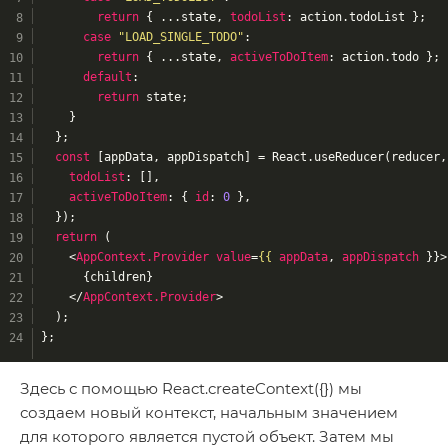
return
 { ...state, 
todoList
: action.todoList };
case
"LOAD_SINGLE_TODO"
:
return
 { ...state, 
activeToDoItem
: action.todo };
default
:
return
 state;
    }
  };
const
 [appData, appDispatch] = React.useReducer(reducer,
todoList
: [],
activeToDoItem
: { 
id
: 
0
 },
  });
return
 (
<
AppContext.Provider
value
=
{{
appData
, 
appDispatch
 }}>
      {children}
</
AppContext.Provider
>
  );
};
Здесь с помощью React.createContext({}) мы
создаем новый контекст, начальным значением
для которого является пустой объект. Затем мы