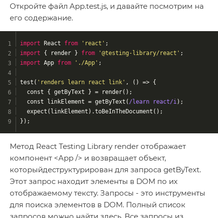
Откройте файл App.test.js, и давайте посмотрим на
его содержание.
import
 React 
from
'react'
;
import
 { render } 
from
'@testing-library/react'
;
import
 App 
from
'./App'
;
test(
'renders learn react link'
, 
()
 =>
 {
  const { getByText } = render();
  const linkElement = getByText(
/learn react/i
);
  expect(linkElement).toBeInTheDocument();
});
Метод React Testing Library render отображает
компонент <App /> и возвращает объект,
которыйдеструктурирован для запроса getByText.
Этот запрос находит элементы в DOM по их
отображаемому тексту. Запросы - это инструменты
для поиска элементов в DOM. Полный список
запросов можно найти
здесь
. Все запросы из