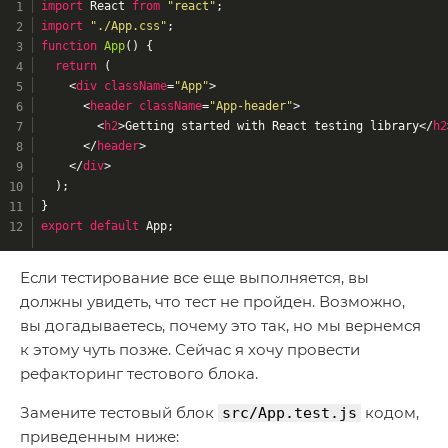
import
 React 
from
"react"
;
import
"./App.css"
;
function
App
(
) 
{
return
 (
<
div
className
=
"App"
>
<
header
className
=
"App-header"
>
<
h2
>
Getting started with React testing library
</
h2
</
header
>
</
div
>
  );
}
export
default
 App;
Если тестирование все еще выполняется, вы
должны увидеть, что тест не пройден. Возможно,
вы догадываетесь, почему это так, но мы вернемся
к этому чуть позже. Сейчас я хочу провести
рефакторинг тестового блока.
Замените тестовый блок
кодом,
src/App.test.js
приведенным ниже: