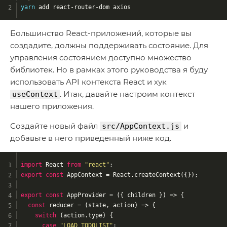
yarn
 add react-router-dom axios
Большинство React-приложений, которые вы
создадите, должны поддерживать состояние. Для
управления состоянием доступно множество
библиотек. Но в рамках этого руководства я буду
использовать API контекста React и хук
. Итак, давайте настроим контекст
useContext
нашего приложения.
Создайте новый файл
и
src/AppContext.js
добавьте в него приведенный ниже код.
import
 React 
from
"react"
;
export
const
 AppContext = React.createContext({});
export
const
 AppProvider = 
(
{ children }
) =>
 {
const
 reducer = 
(
state, action
) =>
 {
switch
 (action.type) {
case
"LOAD_TODOLIST"
: