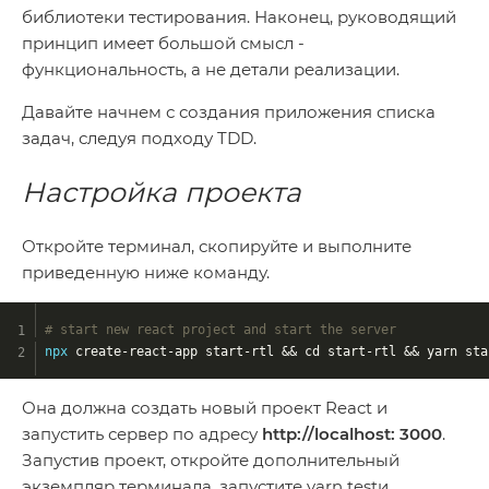
библиотеки тестирования. Наконец, руководящий
принцип имеет большой смысл -
функциональность, а не детали реализации.
Давайте начнем с создания приложения списка
задач, следуя подходу TDD.
Настройка проекта
Откройте терминал, скопируйте и выполните
приведенную ниже команду.
# start new react project and start the server
npx
 create-react-app start-rtl && cd start-rtl && yarn sta
Она должна создать новый проект React и
запустить сервер по адресу
http://localhost: 3000
.
Запустив проект, откройте дополнительный
экземпляр терминала, запустите yarn testи