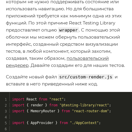
которым не нужно поддерживать состояние или
использовать навигацию. Но для большинства
приложений требуется как минимум одна из этих
функций. По этой причине React Testing Library
предоставляет опцию
. С помощью этой
wrapper
оболочки мы можем обернуть пользовательский
интерфейс, созданный средством визуализации
тестов, в любой компонент, который захотим,
создавая, таким образом,
пользовательский
рендерер
. Давайте создадим его для наших тестов.
Создайте новый файл
и
src/custom-render.js
вставьте в него приведенный ниже код.
import
 React 
from
"react"
;
import
 { render } 
from
"@testing-library/react"
;
import
 { MemoryRouter } 
from
"react-router-dom"
;
import
 { AppProvider } 
from
"./AppContext"
;