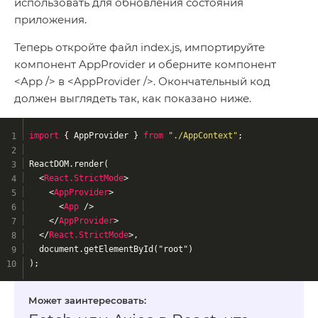
использовать для обновления состояния
приложения.
Теперь откройте файл index.js, импортируйте
компонент AppProvider и оберните компонент
<App /> в <AppProvider />. Окончательный код
должен выглядеть так, как показано ниже.
import
 { AppProvider } 
from
"./AppContext"
;
ReactDOM.render(
<
React.StrictMode
>
<
AppProvider
>
<
App
 />
</
AppProvider
>
</
React.StrictMode
>
,
  document.getElementById("root")
);