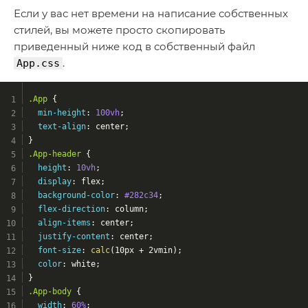
Если у вас нет времени на написание собственных
стилей, вы можете просто скопировать
приведенный ниже код в собственный файл
.
App.css
.App
 {
min-height
: 
100vh
;
text-align
: center;
}
.App-header
 {
height
: 
10vh
;
display
: flex;
background-color
: 
#282c34
;
flex-direction
: column;
align-items
: center;
justify-content
: center;
font-size
: 
calc
(10px + 2vmin);
color
: white;
}
.App-body
 {
width
: 
60%
;