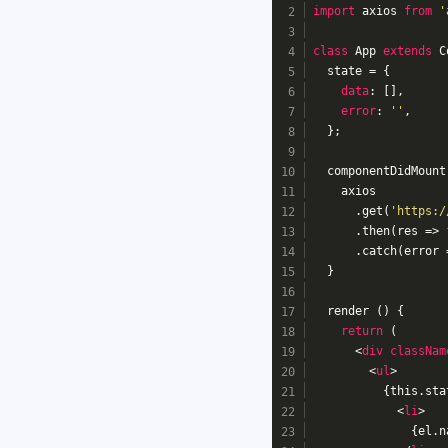
import
 axios 
from
'
class
App
extends
C
  state = {
data
: [],
error
: 
''
,
  };
  componentDidMount
    axios
      .get(
'https:/
      .then(
res
 =>
      .catch(
error
 
  }
  render () {
return
 (
<
div
classNam
<
ul
>
          {this.sta
<
li
>
              {el.n