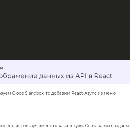
тображение данных из API в React
льзуем
C
ode
S
andbox
, то добавим React-Async из меню
нент, используя вместо классов хуки. Сначала мы создаем