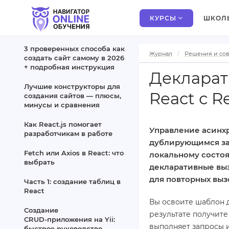
КУРСЫ
ШКОЛ
3 проверенных способа как
Журнал
Решения и со
создать сайт самому в 2026
+ подробная инструкция
Декларат
Лучшие конструкторы для
React с R
создания сайтов — плюсы,
минусы и сравнения
Как React.js помогает
Управление асинх
разработчикам в работе
дублирующимся за
Fetch или Axios в React: что
локальному состоя
выбрать
декларативные выз
для повторных выз
Часть 1: создание таблиц в
React
Вы освоите шаблон д
Создание
результате получите
CRUD‑приложения на Yii:
выполняет запросы 
быстрое руководство