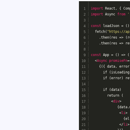
import
 React, { Com
import
 Async 
from
'
const
 loadJson = 
()
  fetch(
"https://ap
    .then(
res
 =>
 (r
    .then(
res
 =>
 re
const
 App = 
()
 =>
 (
<
Async
promiseFn
=
    {({ data, error
      if (isLoading
      if (error) re
      if (data)
        return (
<
div
>
             {data.
<
li
>
                {el
</
li
>