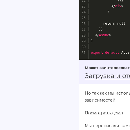
             ))}
</
div
>
        )
      return null
    }}
</
Async
>
)
export
default
 App;
Загрузка и о
Но так как мы испо
зависимостей.
Посмотреть демо
Мы переписали компо