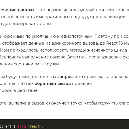
лечение данных
- это подход, используемый при асинхронн
ротивоположность императивного подхода, при реализации
о детализировать этапы.
 синхронным по умолчанию и однопоточным. Поэтому при с
 отображает данные из асинхронного вызова, до React 16 м
. Нам приходилось использовать методы жизненного цикла
обеспечить выполнение вызова. Затем мы использовали лок
ления состоянием загрузки.
сы будут ожидать ответ на
запрос,
в то время как остальная
олняться. Затем
обратный вызов
приведет
просы в действие.
о, выполнив вызов к конечной точке, чтобы получить спи
ponent } 
from
'react'
;