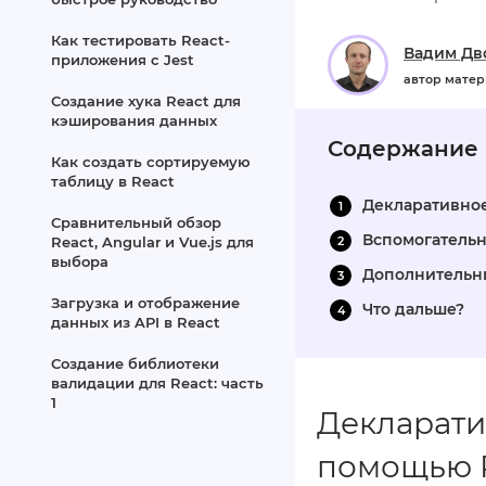
Как тестировать React-
Вадим Дв
приложения с Jest
автор мате
Создание хука React для
кэширования данных
Содержание
Как создать сортируемую
таблицу в React
Декларативное
Сравнительный обзор
Вспомогатель
React, Angular и Vue.js для
выбора
Дополнительн
Загрузка и отображение
Что дальше?
данных из API в React
Создание библиотеки
валидации для React: часть
1
Декларати
помощью R