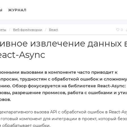
Ы
ЖУРНАЛ
веты
Веб-фреймворки
React
0
ивное извлечение данных 
eact‑Async
ронными вызовами в компоненте часто приводит к
просам, трудностям с обработкой ошибок и сложном
нию. Обзор фокусируется на библиотеке React-Async:
овы, разрешение промисов, работа с ошибками и ут
овов.
екларативного вызова API с обработкой ошибок в React-Asy
 готовый компонент для интеграции в проект, который без
и обрабатывает ошибки.