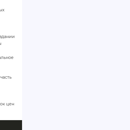
ых
оздании
ы
альное
 часть
сок цен