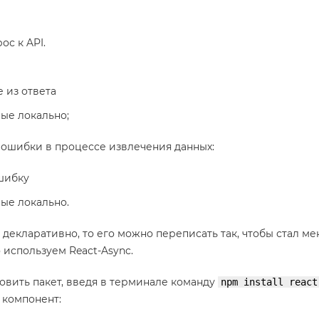
ос к API.
 из ответа
ые локально;
ошибки в процессе извлечения данных:
шибку
ые локально.
 декларативно, то его можно переписать так, чтобы стал ме
 используем React-Async.
овить пакет, введя в терминале команду
npm install react
ь компонент: