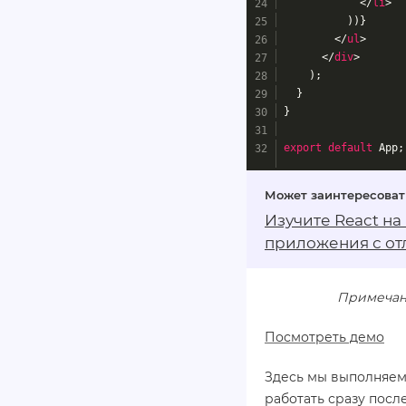
</
li
>
          ))}
</
ul
>
</
div
>
    );
  }
}
export
default
 App;
Изучите React на
приложения с от
Примечание
Посмотреть демо
Здесь мы выполняем
работать сразу посл