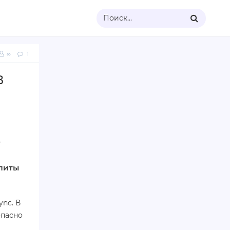
Поиск...
∞
1
в
у
илиты
nc. В
опасно