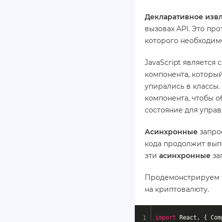
Декларативное изв
вызовах API. Это п
которого необходим
JavaScript является
компонента, который
упирались в классы
компонента, чтобы 
состояние для управ
Асинхронные
запро
кода продолжит вып
эти
асинхронные
за
Продемонстрируем эт
на криптовалюту.
import
 React, { Com