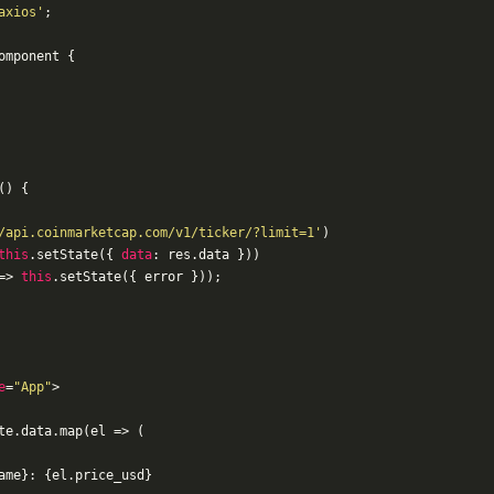
axios'
;
omponent
{
() {     
/api.coinmarketcap.com/v1/ticker/?limit=1'
)
this
.setState({ 
data
: res.data }))
=>
this
.setState({ error }));
e
=
"App"
>
te.data.map(el => (
ame}: {el.price_usd}