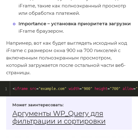
iFrame, такие как полноэкранный просмотр
или обработка платежей.
Importance
– установка приоритета загрузки
iFrame браузером.
Например, вот как будет выглядеть исходный код
iFrame с размером окна 900 на 700 пикселей с
включенным полноэкранным просмотром,
который загружается после остальной части веб-
страницы.
<
iframe
src
=
"example.com"
width
=
"900"
height
=
"700"
allow
=
"
Аргументы WP_Query для
фильтрации и сортировки