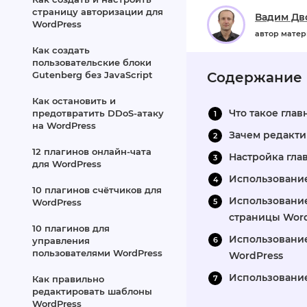
страницу авторизации для
Вадим Дв
WordPress
автор мате
Как создать
пользовательские блоки
Gutenberg без JavaScript
Содержание
Как остановить и
Что такое глав
предотвратить DDoS‑атаку
на WordPress
Зачем редакти
12 плагинов онлайн‑чата
Настройка гла
для WordPress
Использование
10 плагинов счётчиков для
Использование
WordPress
страницы Wor
10 плагинов для
Использование
управления
пользователями WordPress
WordPress
Использование
Как правильно
редактировать шаблоны
WordPress