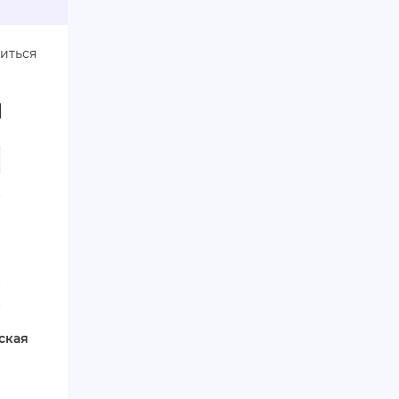
диться
ская