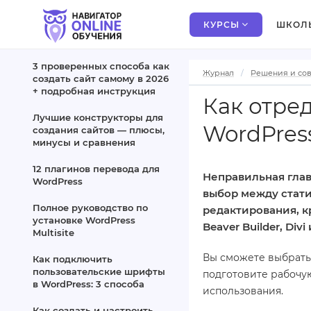
КУРСЫ
ШКОЛ
3 проверенных способа как
Журнал
Решения и со
создать сайт самому в 2026
+ подробная инструкция
Как отре
Лучшие конструкторы для
WordPres
создания сайтов — плюсы,
минусы и сравнения
12 плагинов перевода для
Неправильная глав
WordPress
выбор между стати
Полное руководство по
редактирования, к
установке WordPress
Beaver Builder, Di
Multisite
Вы сможете выбрать 
Как подключить
пользовательские шрифты
подготовите рабочу
в WordPress: 3 способа
использования.
Как создать и настроить