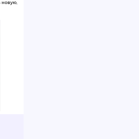
 новую
,