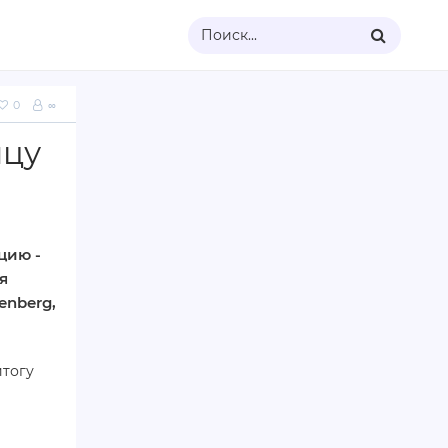
Поиск...
0
∞
ицу
цию -
я
enberg,
итогу