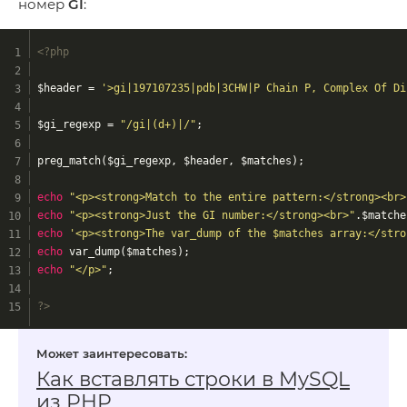
номер
GI
:
<?php
$header = 
'>gi|197107235|pdb|3CHW|P Chain P, Complex Of Di
$gi_regexp = 
"/gi|(d+)|/"
;
preg_match($gi_regexp, $header, $matches);
echo
"<p><strong>Match to the entire pattern:</strong><br>
echo
"<p><strong>Just the GI number:</strong><br>"
.$matche
echo
'<p><strong>The var_dump of the $matches array:</stro
echo
 var_dump($matches);
echo
"</p>"
;
?>
Как вставлять строки в MySQL
из PHP