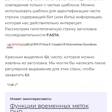
совпадение только с частью шаблона. Можно
использовать шаблон для идентификации части
строки, содержащей бит (
или биты
) информации,
которая нас действительно интересует.
Рассмотрим гипотетическую строку заголовка
последовательности
FASTA
.
Красным выделено
GI
, число, которое можно
извлечь из заголовка. Мы могли бы написать такое
регулярное выражение для этих строк, чтобы
захватить
GI
:
Функции временных меток