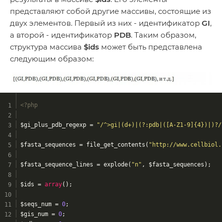
представляют собой другие массивы, состоящие из
двух элементов. Первый из них - идентификатор
GI
,
а второй - идентификатор
PDB
. Таким образом,
структура массива
$ids
может быть представлена
следующим образом:
<?php
$gi_plus_pdb_regexp = 
"/^>gi|(d+)|(?:pdb|([A-Z1-9]{4})|)?/
$fasta_sequences = file_get_contents(
"http://www.cellbiol.
$fasta_sequence_lines = explode(
"n"
, $fasta_sequences);
$ids = 
array
();
$seqs_num = 
0
;
$gis_num = 
0
;