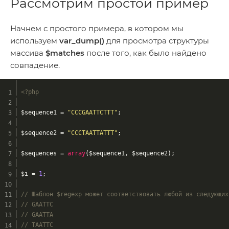
Рассмотрим простой пример
Начнем с простого примера, в котором мы
используем
var_dump()
для просмотра структуры
массива
$matches
после того, как было найдено
совпадение.
<?php
$sequence1 = 
"CCCGAATTCTTT"
;
$sequence2 = 
"CCCTAATTATTT"
;
$sequences = 
array
($sequence1, $sequence2);
$i = 
1
;
// Шаблон $regexp может соответствовать любой из следующих
// GAATTC
// GAATTA
// TAATTC