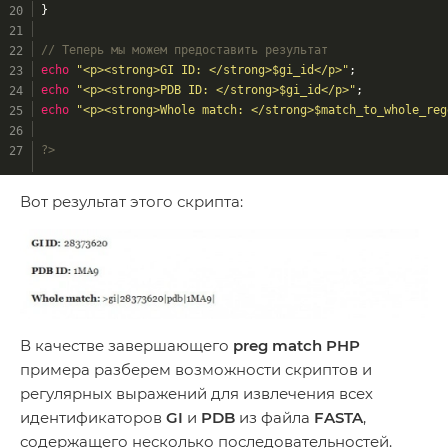
}
// Теперь мы можем предоставить результат
echo
"<p><strong>GI ID: </strong>$gi_id</p>"
;
echo
"<p><strong>PDB ID: </strong>$gi_id</p>"
;
echo
"<p><strong>Whole match: </strong>$match_to_whole_reg
?>
Вот результат этого скрипта:
В качестве завершающего
preg match PHP
примера разберем возможности скриптов и
регулярных выражений для извлечения всех
идентификаторов
GI
и
PDB
из файла
FASTA
,
содержащего несколько последовательностей.