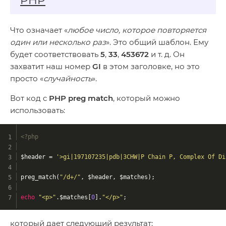
PHP
Что означает «
любое число, которое повторяется
один или несколько раз
». Это общий шаблон. Ему
будет соответствовать
5
,
33
,
453672
и т. д. Он
захватит наш номер
GI
в этом заголовке, но это
просто «
случайность
».
Вот код c
PHP preg match
, который можно
использовать:
<?php
$header = 
'>gi|197107235|pdb|3CHW|P Chain P, Complex Of Di
preg_match(
"/d+/"
, $header, $matches);
echo
"<p>"
.$matches[
0
].
"</p>"
;
который дает следующий результат: