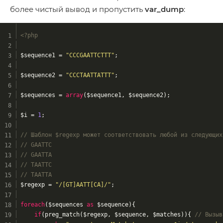
более чистый вывод и пропустить
var_dump
:
<?php
$sequence1 = 
"CCCGAATTCTTT"
;
$sequence2 = 
"CCCTAATTATTT"
;
$sequences = 
array
($sequence1, $sequence2);
$i = 
1
;
// Шаблон $regexp может соответствовать любой из следующих
// GAATTC
// GAATTA
// TAATTC
// TAATTA
$regexp = 
"/[GT]AATT[CA]/"
;
foreach
($sequences 
as
 $sequence){
if
(preg_match($regexp, $sequence, $matches)){ 
// Вызыв