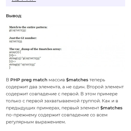
Вывод
:
В
PHP preg match
массив
$matches
теперь
содержит два элемента, а не один. Второй элемент
содержит совпадение с первой. В этом примере
только с первой захватываемой группой. Как и в
предыдущих примерах, первый элемент
$matches
по-прежнему содержит совпадение со всем
регулярным выражением.