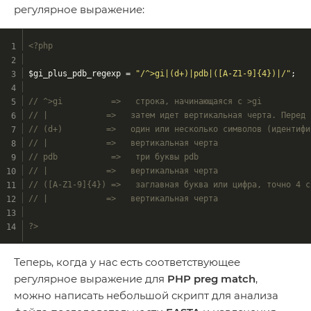
регулярное выражение:
<?php
$gi_plus_pdb_regexp = 
"/^>gi|(d+)|pdb|([A-Z1-9]{4})|/"
;
// ^>gi          =>   строка, начинающаяся с >gi
// |            =>   затем идет вертикальная черта. Перед 
// (d+)         =>   один или несколько символов (идентифи
// |            =>   вертикальная черта
// pdb           =>   три буквы pdb
// |            =>   вертикальная черта
// ([A-Z1-9]{4}) =>   заглавная буква или цифра, точно 4 с
// |            =>   вертикальная черта
?>
Теперь, когда у нас есть соответствующее
регулярное выражение для
PHP preg match
,
можно написать небольшой скрипт для анализа