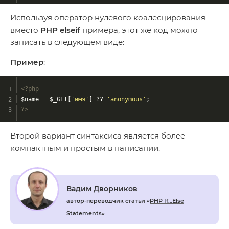
Используя оператор нулевого коалесцирования
вместо
PHP elseif
примера, этот же код можно
записать в следующем виде:
Пример
:
<?php
$name = $_GET[
'имя'
] ?? 
'anonymous'
;
?>
Второй вариант синтаксиса является более
компактным и простым в написании.
Вадим Дворников
автор-переводчик статьи «
PHP If…Else
Statements
»