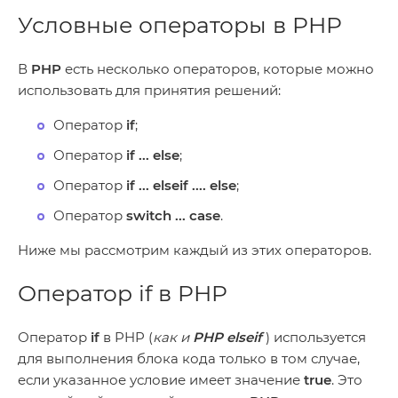
Условные операторы в PHP
В
PHP
есть несколько операторов, которые можно
использовать для принятия решений:
Оператор
if
;
Оператор
if ... else
;
Оператор
if ... elseif .... else
;
Оператор
switch ... case
.
Ниже мы рассмотрим каждый из этих операторов.
Оператор if в PHP
Оператор
if
в PHP (
как и
PHP elseif
) используется
для выполнения блока кода только в том случае,
если указанное условие имеет значение
true
. Это