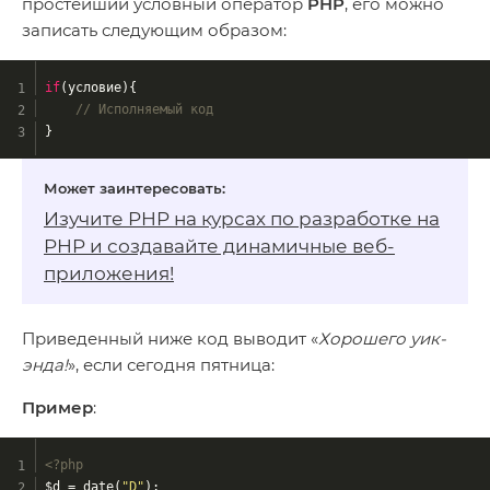
простейший условный оператор
PHP
, его можно
записать следующим образом:
if
(условие){
// Исполняемый код
}
Изучите PHP на
курсах по разработке на
PHP
и создавайте динамичные веб-
приложения!
Приведенный ниже код выводит «
Хорошего уик-
энда!
», если сегодня пятница:
Пример
:
<?php
$d = date(
"D"
);