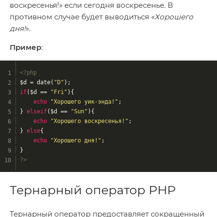
воскресенья!» если сегодня воскресенье. В
противном случае будет выводиться «
Хорошего
дня!
».
Пример
:
<?php
$d = date(
"D"
);
if
($d == 
"Fri"
){
echo
"Хорошего уик-энда!"
;
} 
elseif
($d == 
"Sun"
){
echo
"Хорошего воскресенья!"
;
} 
else
{
echo
"Хорошего дня!"
;
}
?>
Тернарный оператор PHP
Тернарный оператор предоставляет сокращенный