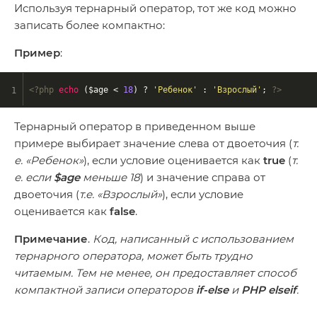
Используя тернарный оператор, тот же код можно
записать более компактно:
Пример
:
<?php
echo
 ($age < 
18
) ? 
'Ребенок'
 : 
'Взрослый'
; 
?>
Тернарный оператор в приведенном выше
примере выбирает значение слева от двоеточия (
т.
е. «Ребенок»
), если условие оценивается как
true
(
т.
е. если
$age
меньше 18
) и значение справа от
двоеточия (
т.е. «Взрослый»
), если условие
оценивается как
false
.
Примечание
.
Код, написанный с использованием
тернарного оператора, может быть трудно
читаемым. Тем не менее, он предоставляет способ
компактной записи операторов
if-else
и
PHP elseif
.