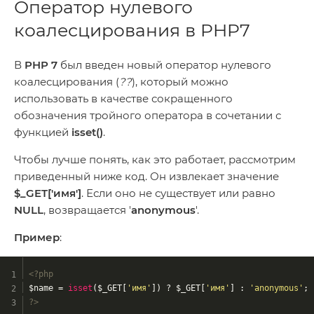
Оператор нулевого
коалесцирования в PHP7
В
PHP 7
был введен новый оператор нулевого
коалесцирования (
??
), который можно
использовать в качестве сокращенного
обозначения тройного оператора в сочетании с
функцией
isset()
.
Чтобы лучше понять, как это работает, рассмотрим
приведенный ниже код. Он извлекает значение
$_GET['имя']
. Если оно не существует или равно
NULL
, возвращается '
anonymous
'.
Пример
:
<?php
$name = 
isset
($_GET[
'имя'
]) ? $_GET[
'имя'
] : 
'anonymous'
;
?>