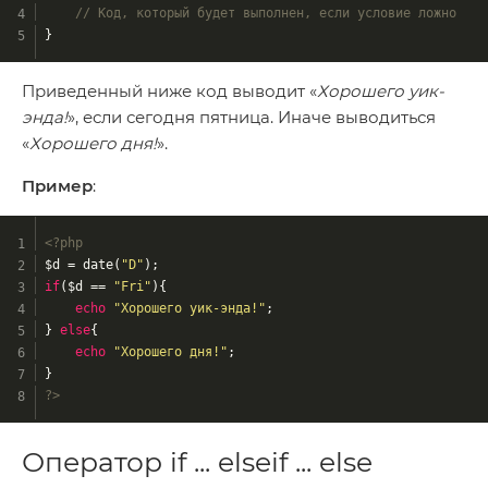
// Код, который будет выполнен, если условие ложно
}
Приведенный ниже код выводит «
Хорошего уик-
энда!
», если сегодня пятница. Иначе выводиться
«
Хорошего дня!
».
Пример
:
<?php
$d = date(
"D"
);
if
($d == 
"Fri"
){
echo
"Хорошего уик-энда!"
;
} 
else
{
echo
"Хорошего дня!"
;
}
?>
Оператор if ... elseif ... else