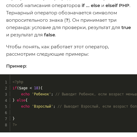
способ написания операторов
if ... else
и
elseif PHP
.
Тернарный оператор обозначается символом
вопросительного знака (
?
). Он принимает три
операнда: условие для проверки, результат для
true
и результат для
false
.
Чтобы понять, как работает этот оператор,
рассмотрим следующие примеры:
Пример
:
<?php
if
($age < 
18
){
echo
'Ребенок'
; 
// Выводит Ребенок, если возраст меньш
} 
else
{
echo
'Взрослый'
; 
// Выводит Взрослый, если возраст бол
}
?>