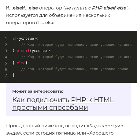
if...elseif...else
оператор (
не путать с
PHP elseif else
)
используется для объединения нескольких
операторов
if ... else
.
if
(условие){
// Код, который будет выполнен, если условие истинно
} 
elseif
(условие){
// Код, который будет выполнен, если условие истинно
} 
else
{
// Код, который будет выполнен, если условие ложно
}
Как подключить PHP к HTML
простыми способами
Приведенный ниже код выводит «
Хорошего уик-
энда!
», если сегодня пятница или «Хорошего