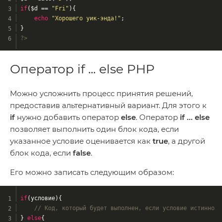
if
($d == 
"Fri"
){
echo
"Хорошего уик-энда!"
;
}
?>
Оператор if ... else PHP
Можно усложнить процесс принятия решений,
предоставив альтернативный вариант. Для этого к
if
нужно добавить оператор
else
. Оператор
if ... else
позволяет выполнить один блок кода, если
указанное условие оценивается как
true
, а другой
блок кода, если
false
.
Его можно записать следующим образом:
if
(условие){
// Код, который будет выполнен, если условие истинно
} 
else
{