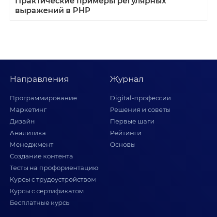
Практические примеры регулярных
выражений в PHP
Направления
Журнал
Программирование
Digital-профессии
Маркетинг
Решения и советы
Дизайн
Первые шаги
Аналитика
Рейтинги
Менеджмент
Основы
Создание контента
Тесты на профориентацию
Курсы с трудоустройством
Курсы с сертификатом
Бесплатные курсы