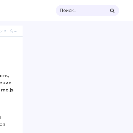
Поиск...
0
∞
сть,
ение.
mo.js,
ы
ной