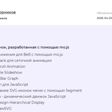
орников
Обновлено
2026-04-23 
риала
ок, разработанная с помощью mo.js
вижения для Веб с помощью mo.js
Stack для сеточной анимации
croll Animation
cle Slideshow
e Bar Graph
 для JavaScript
ание SVG-иконок меню с помощью Segment
 - динамический движок JavaScript
esign Hierarchical Display
rawSVG