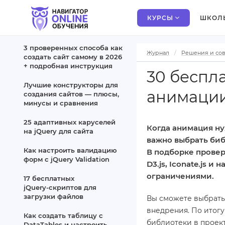
КУРСЫ
ШКОЛ
3 проверенных способа как
Журнал
Решения и со
создать сайт самому в 2026
+ подробная инструкция
30 беспл
Лучшие конструкторы для
анимаци
создания сайтов — плюсы,
минусы и сравнения
25 адаптивных каруселей
Когда анимация ну
на jQuery для сайта
важно выбрать биб
Как настроить валидацию
В подборке провере
форм с jQuery Validation
D3.js, Iconate.js 
ограничениями.
17 бесплатных
jQuery‑скриптов для
загрузки файлов
Вы сможете выбрать
внедрения. По итог
Как создать таблицу с
библиотеки в проект
DataTables и настроить