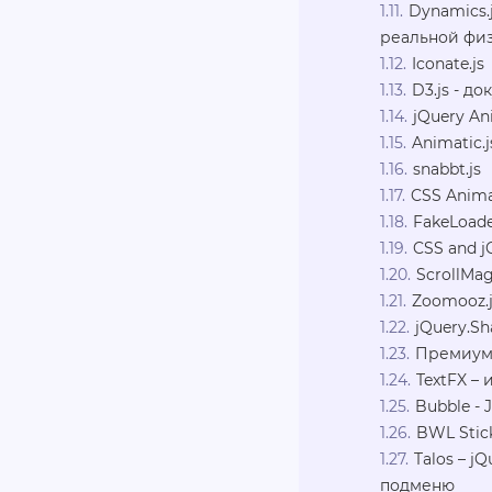
Dynamics.
реальной фи
Iconate.js
D3.js - д
jQuery An
Animatic.j
snabbt.js
CSS Anima
FakeLoade
CSS and j
ScrollMag
Zoomooz.j
jQuery.Sh
Премиум 
TextFX –
Bubble -
BWL Stick
Talos – 
подменю