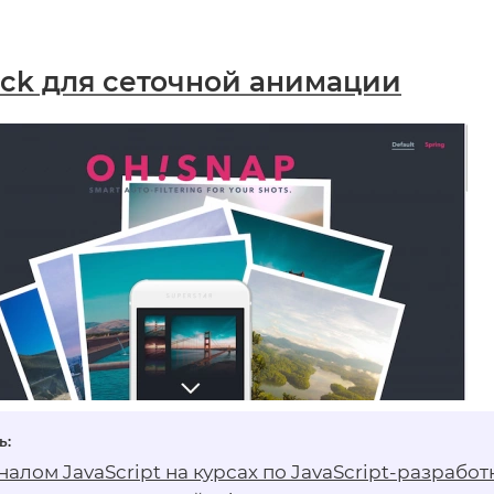
tack для сеточной анимации
алом JavaScript на
курсах по JavaScript-разработ