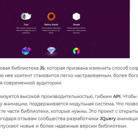
 новая библиотека
JS
, которая призвана изменить способ со
ю нее контент становится легко настраиваемым, более бог
я современной аудитории.
ризуется высокой производительностью, гибким
API
. Чтобы
у анимации, поддерживается модульная система. Что позв
 те части библиотеки, которые нужны. Это проект с открыт
агодаря отзывам сообщества разработчики
JQuery
анимаци
апускают новые и более надежные версии библиотеки.