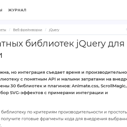
Ы
ЖУРНАЛ
веты
Веб-фреймворки
jQuery
атных библиотек jQuery для
и
жна, но интеграция съедает время и производительно
лиотеку с понятным API и малыми затратами на внедр
ны 30 библиотек и плагинов: Animate.css, ScrollMagic, 
и набор SVG‑эффектов с примерами интеграции и
 библиотеку по критериям производительности и простот
у получите готовые фрагменты кода для внедрения выбран
.