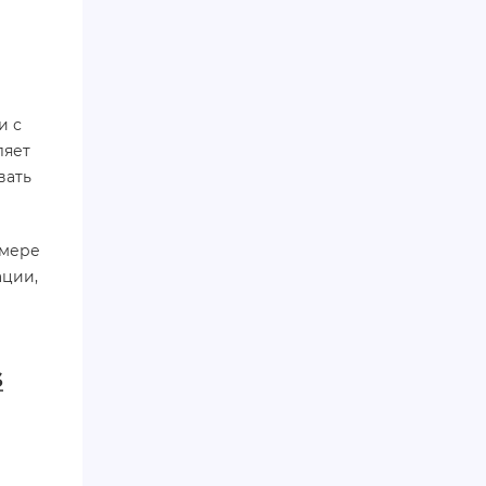
и с
ляет
вать
имере
ации,
s