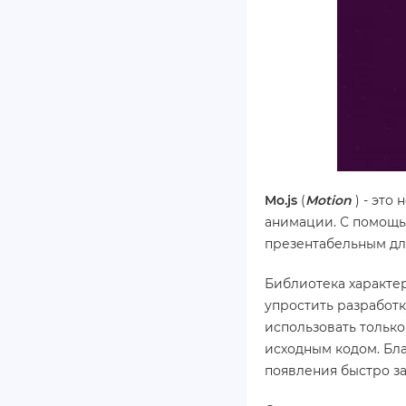
Mo.js
(
Motion
) - это
анимации. С помощь
презентабельным дл
Библиотека характе
упростить разработк
использовать только
исходным кодом. Бл
появления быстро з