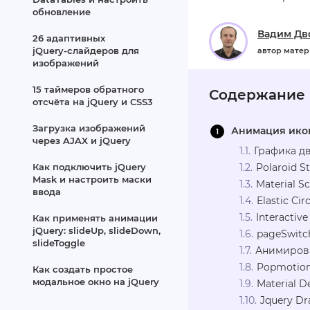
обновление
Вадим Дв
26 адаптивных
jQuery‑слайдеров для
автор мате
изображений
15 таймеров обратного
Содержание
отсчёта на jQuery и CSS3
Загрузка изображений
Анимация икон
через AJAX и jQuery
Графика д
Как подключить jQuery
Polaroid 
Mask и настроить маски
Material S
ввода
Elastic Cir
Interactiv
Как применять анимации
jQuery: slideUp, slideDown,
pageSwitch
slideToggle
Анимиров
Popmotion
Как создать простое
модальное окно на jQuery
Material D
Jquery D