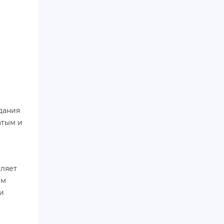
здания
атым и
оляет
ым
и