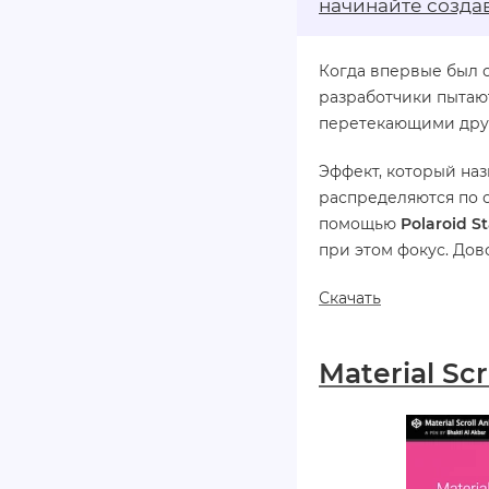
начинайте созда
Когда впервые был с
разработчики пытаю
перетекающими друг
Эффект, который на
распределяются по с
помощью
Polaroid S
при этом фокус. Дов
Скачать
Material Sc