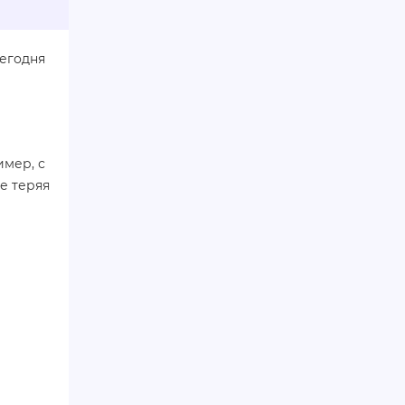
Сегодня
имер, с
е теряя