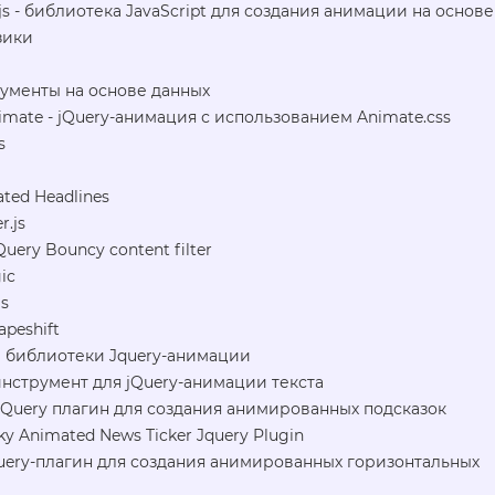
js - библиотека JavaScript для создания анимации на основе
зики
окументы на основе данных
imate - jQuery-анимация с использованием Animate.css
s
ted Headlines
r.js
Query Bouncy content filter
ic
s
apeshift
библиотеки Jquery-анимации
 инструмент для jQuery-анимации текста
 JQuery плагин для создания анимированных подсказок
y Animated News Ticker Jquery Plugin
jQuery-плагин для создания анимированных горизонтальных