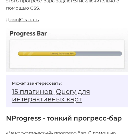
этого прогресс-бара задаются исключительно с
помощью
CSS
.
Демо
|
Скачать
15 плагинов jQuery для
интерактивных карт
NProgress - тонкий прогресс-бар
«
Наноскопический
» прогресс-бар. С помощью