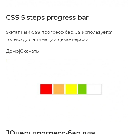
CSS 5 steps progress bar
5-этапный
CSS
прогресс-бар.
JS
используется
только для анимации демо-версии.
Демо
|
Скачать
JQuery прогресс-бар для