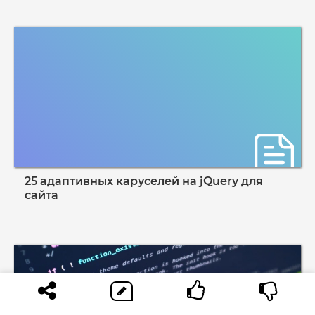
25 адаптивных каруселей на jQuery для
сайта