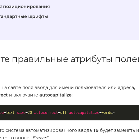
ed позиционирования
стандартные шрифты
вите правильные атрибуты поле
 на сайте поля ввода для имени пользователя или адреса,
rect
и включайте
autocapitalize
:
pe
=
text
size
=
20
autocorrect
=
off
autocapitalize
=
words
>
, то система автоматизированного ввода
Т9
будет заменять и
а что-то вроде “
Erevan
”.