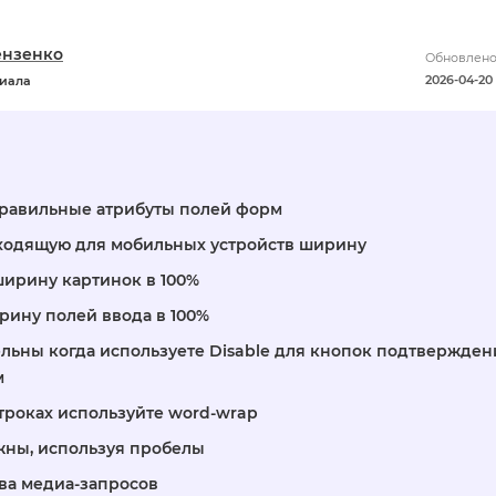
ензенко
Обновлено
2026-04-20 
риала
 правильные атрибуты полей форм
дходящую для мобильных устройств ширину
 ширину картинок в 100%
рину полей ввода в 100%
тельны когда используете Disable для кнопок подтвержден
м
строках используйте word-wrap
жны, используя пробелы
ва медиа-запросов