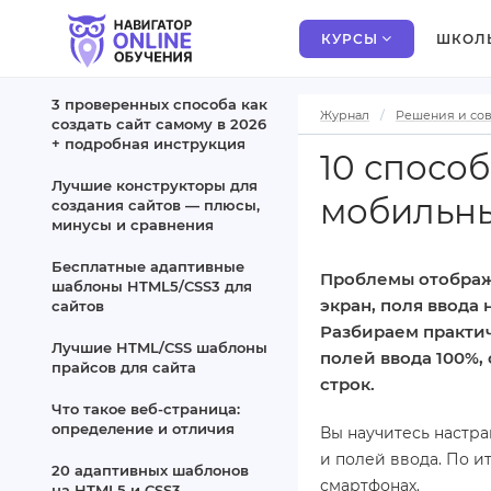
КУРСЫ
ШКОЛ
3 проверенных способа как
Журнал
Решения и со
создать сайт самому в 2026
+ подробная инструкция
10 спосо
Лучшие конструкторы для
мобильны
создания сайтов — плюсы,
минусы и сравнения
Бесплатные адаптивные
Проблемы отображе
шаблоны HTML5/CSS3 для
экран, поля ввода
сайтов
Разбираем практи
Лучшие HTML/CSS шаблоны
полей ввода 100%,
прайсов для сайта
строк.
Что такое веб-страница:
определение и отличия
Вы научитесь настр
и полей ввода. По и
20 адаптивных шаблонов
смартфонах.
на HTML5 и CSS3