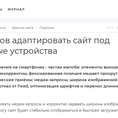
Ы
ЖУРНАЛ
веты
Верстка сайта
Практика
0
бов адаптировать сайт под
е устройства
ния на смартфонах - частая жалоба: элементы выходя
 некорректны, фиксированная позиция мешает прокрут
ческие приёмы: медиа‑запросы, ширина изображений
 отказ от fixed, оптимизация шрифтов и перенос длинн
аивать медиа‑запросы и корректно задавать ширины изобр
тогу сайт будет стабильно отображаться и быстрее загружат