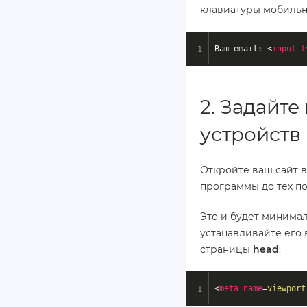
клавиатуры мобильн
Ваш email: 
<
input
t
2. Задайт
устройств
Откройте ваш сайт 
программы до тех по
Это и будет минима
устанавливайте его 
страницы
head
:
<
meta
name
=
viewport