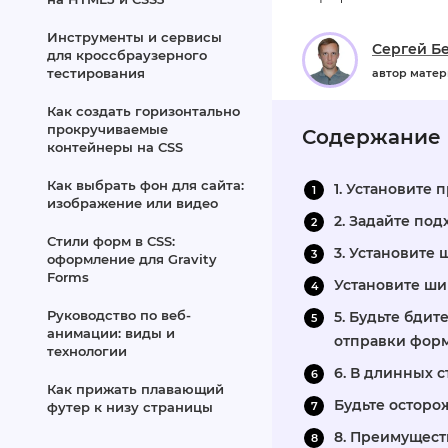
Инструменты и сервисы
Сергей Б
для кроссбраузерного
тестирования
автор мате
Как создать горизонтально
прокручиваемые
Содержание
контейнеры на CSS
Как выбрать фон для сайта:
1. Установите
изображение или видео
2. Задайте по
Стили форм в CSS:
3. Установите
оформление для Gravity
Forms
Установите ши
Руководство по веб-
5. Будьте бди
анимации: виды и
отправки фор
технологии
6. В длинных 
Как прижать плавающий
Будьте осторо
футер к низу страницы
8. Преимущест