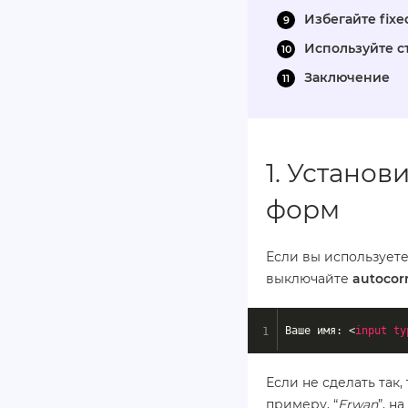
Избегайте fix
Используйте 
Заключение
1. Устано
форм
Если вы используете
выключайте
autocor
Ваше имя: 
<
input
ty
Если не сделать так
примеру, “
Erwan
”, н