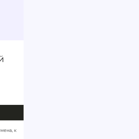
й
мена, к