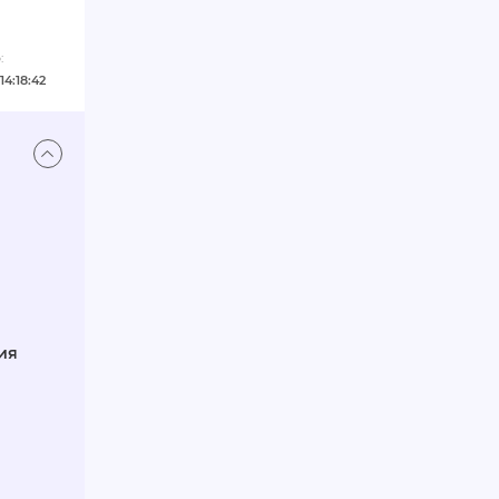
:
14:18:42
ия