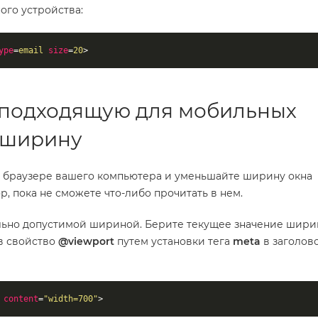
ого устройства:
ype
=
email
size
=
20
>
е подходящую для мобильных
 ширину
в браузере вашего компьютера и уменьшайте ширину окна
р, пока не сможете что-либо прочитать в нем.
льно допустимой шириной. Берите текущее значение шири
в свойство
@viewport
путем установки тега
meta
в заголов
content
=
"width=700"
>