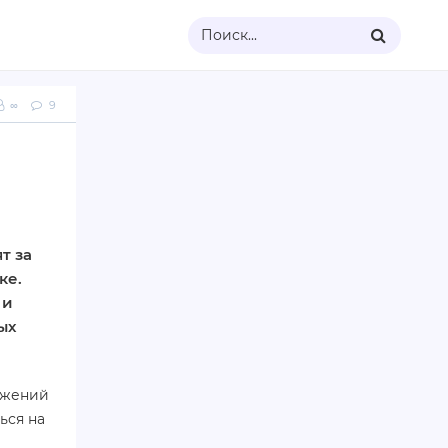
Поиск...
∞
9
т за
ке.
 и
ых
ажений
ься на