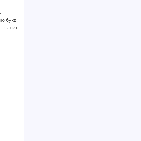
s
ию букв
” станет