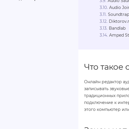
Audio Sau
Audio Joi
Soundtra
Diktorov.
Bandlab
Amped St
Что такое
Онлайн редактор ауд
записывать звуковые
традиционных прило
подключение к интер
этого компьютер ил