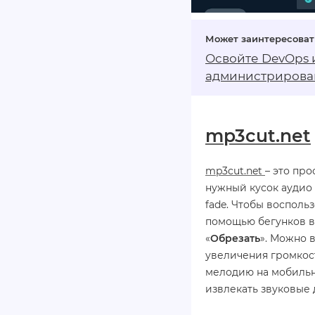
Освойте DevOps 
администрирова
систем!
mp3cut.net
mp3cut.net
– это пр
нужный кусок аудио
fade. Чтобы восполь
помощью бегунков в
«
Обрезать
». Можно 
увеличения громкост
мелодию на мобильн
извлекать звуковые 