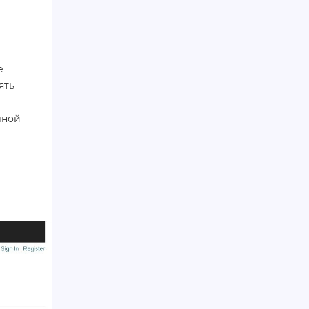
е
ять
лной