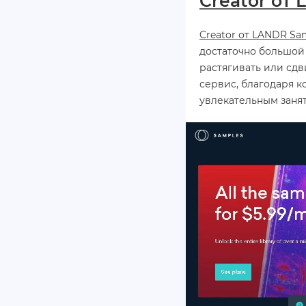
Creator от
Creator от LANDR Sa
достаточно большой
растягивать или сдв
сервис, благодаря к
увлекательным заня