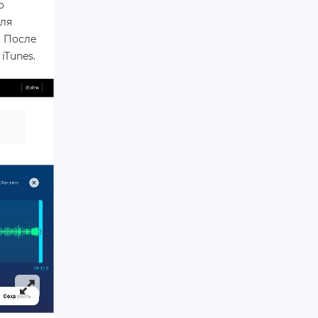
о
для
. После
iTunes.