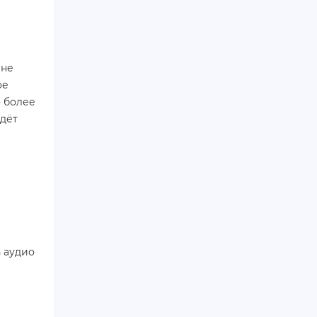
 не
ое
о более
йдёт
 аудио