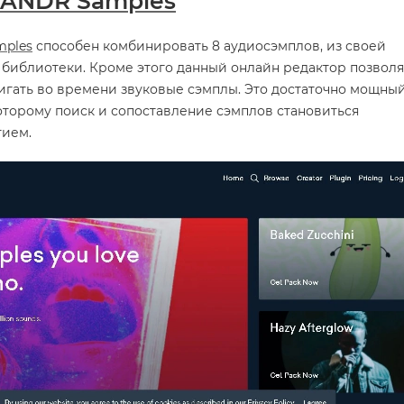
 LANDR Samples
mples
способен комбинировать 8 аудиосэмплов, из своей
 библиотеки. Кроме этого данный онлайн редактор позволя
игать во времени звуковые сэмплы. Это достаточно мощны
оторому поиск и сопоставление сэмплов становиться
тием.