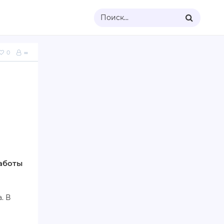
Поиск...
0
∞
я
работы
. В