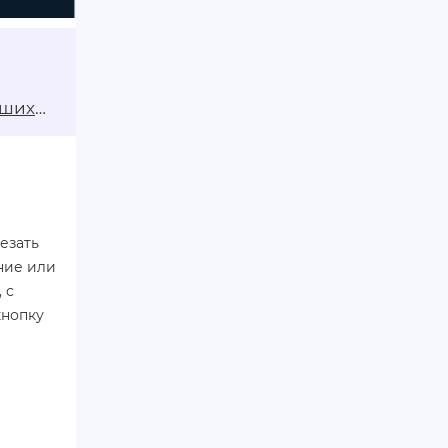
аших
езать
ние или
 с
кнопку