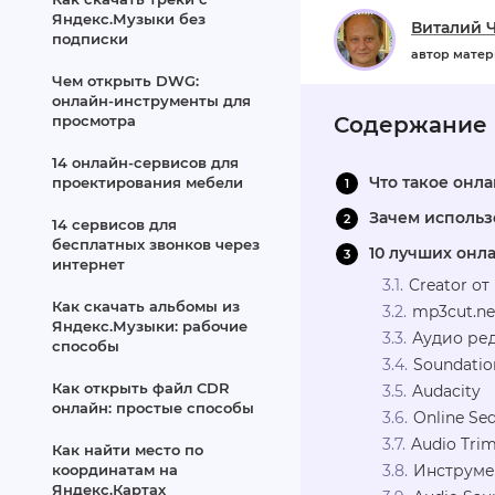
Яндекс.Музыки без
Виталий 
подписки
автор мате
Чем открыть DWG:
онлайн‑инструменты для
просмотра
Содержание
14 онлайн-сервисов для
Что такое онл
проектирования мебели
Зачем использ
14 сервисов для
бесплатных звонков через
10 лучших онл
интернет
Creator о
Как скачать альбомы из
mp3cut.ne
Яндекс.Музыки: рабочие
Аудио ре
способы
Soundatio
Как открыть файл CDR
Audacity
онлайн: простые способы
Online Se
Audio Tri
Как найти место по
координатам на
Инструмен
Яндекс.Картах