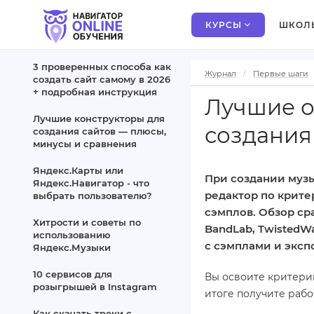
КУРСЫ
ШКОЛ
3 проверенных способа как
Журнал
Первые шаги
создать сайт самому в 2026
+ подробная инструкция
Лучшие о
Лучшие конструкторы для
создания
создания сайтов — плюсы,
минусы и сравнения
Яндекс.Карты или
При создании музы
Яндекс.Навигатор - что
редактор по крите
выбрать пользователю?
сэмплов. Обзор ср
Хитрости и советы по
BandLab, TwistedWa
использованию
с сэмплами и эксп
Яндекс.Музыки
10 сервисов для
Вы освоите критери
розыгрышей в Instagram
итоге получите рабо
Как скачать треки с