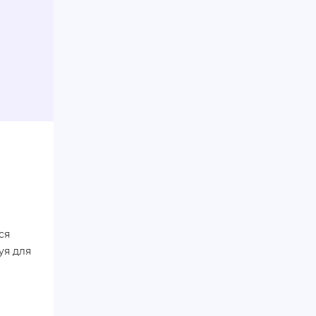
ся
уя для