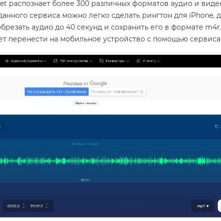
et распознает более 300 различных форматов аудио и виде
анного сервиса можно легко сделать рингтон для iPhone, 
обрезать аудио до 40 секунд и сохранить его в формате m4r
ет перенести на мобильное устройство с помощью сервиса 