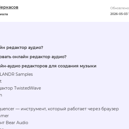
Черкасов
Обновлено
2026-05-03 
риала
айн редактор аудио?
овать онлайн редактор аудио?
айн-аудио редакторов для создания музыки
т LANDR Samples
t
дактор TwistedWave
n
quencer — инструмент, который работает через браузер
mmer
т Bear Audio