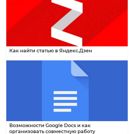
Как найти статью в Яндекс.Дзен
Возможности Google Docs и как
организовать совместную работу