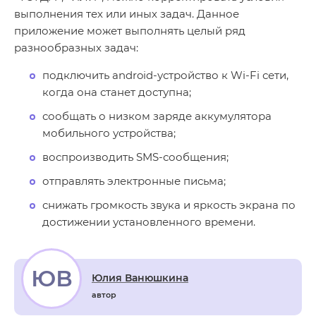
выполнения тех или иных задач. Данное
приложение может выполнять целый ряд
разнообразных задач:
подключить android-устройство к Wi-Fi сети,
когда она станет доступна;
сообщать о низком заряде аккумулятора
мобильного устройства;
воспроизводить SMS-сообщения;
отправлять электронные письма;
снижать громкость звука и яркость экрана по
достижении установленного времени.
ЮВ
Юлия Ванюшкина
автор