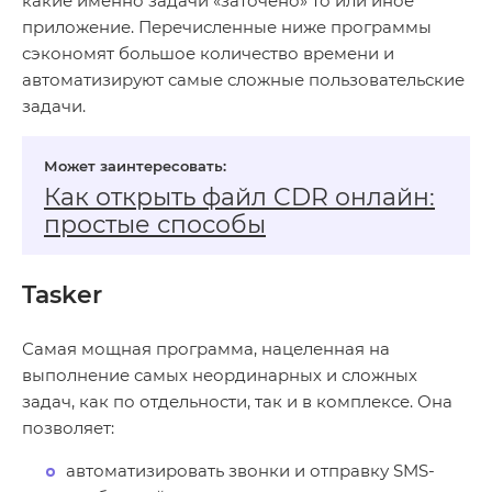
какие именно задачи «заточено» то или иное
приложение. Перечисленные ниже программы
сэкономят большое количество времени и
автоматизируют самые сложные пользовательские
задачи.
Как открыть файл CDR онлайн:
простые способы
Tasker
Самая мощная программа, нацеленная на
выполнение самых неординарных и сложных
задач, как по отдельности, так и в комплексе. Она
позволяет:
автоматизировать звонки и отправку SMS-