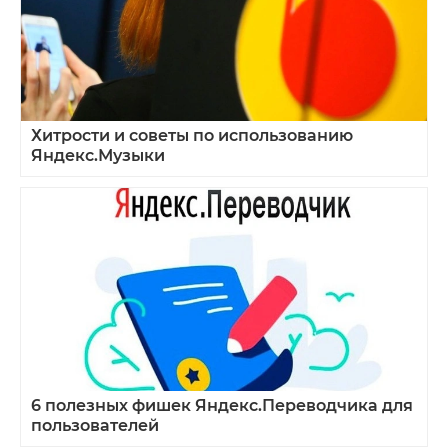
Хитрости и советы по использованию
Яндекс.Музыки
6 полезных фишек Яндекс.Переводчика для
пользователей