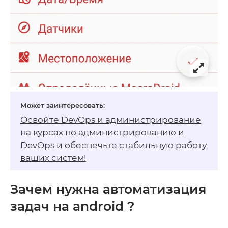
Освойте DevOps и администрирование
на
курсах по администрированию и
DevOps
и обеспечьте стабильную работу
ваших систем!
Зачем нужна автоматизация
задач на
android
?