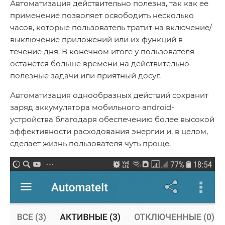
Автоматизация действительно полезна, так как ее
применение позволяет освободить несколько
часов, которые пользователь тратит на включение/
выключение приложений или их функций в
течение дня. В конечном итоге у пользователя
останется больше времени на действительно
полезные задачи или приятный досуг.
Автоматизация однообразных действий сохранит
заряд аккумулятора мобильного android-
устройства благодаря обеспечению более высокой
эффективности расходования энергии и, в целом,
сделает жизнь пользователя чуть проще.