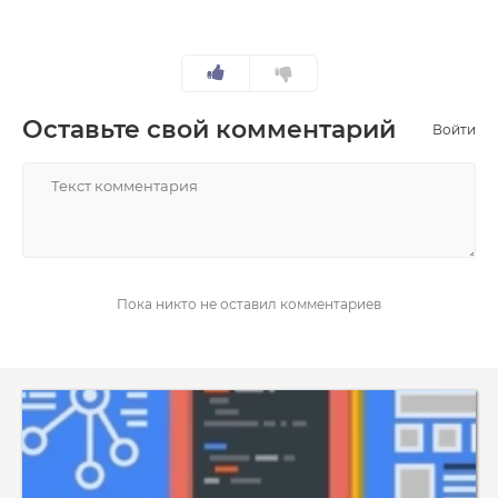
Оставьте свой комментарий
Войти
НАПИСАТЬ
Пока никто не оставил комментариев