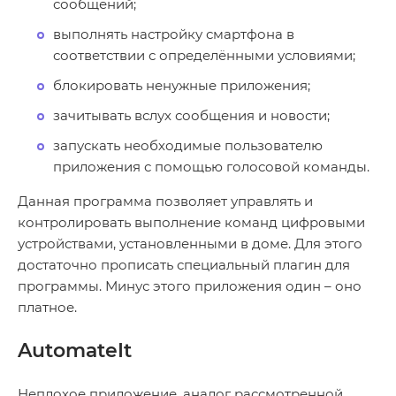
сообщений;
выполнять настройку смартфона в
соответствии с определёнными условиями;
блокировать ненужные приложения;
зачитывать вслух сообщения и новости;
запускать необходимые пользователю
приложения с помощью голосовой команды.
Данная программа позволяет управлять и
контролировать выполнение команд цифровыми
устройствами, установленными в доме. Для этого
достаточно прописать специальный плагин для
программы. Минус этого приложения один – оно
платное.
AutomateIt
Неплохое приложение, аналог рассмотренной