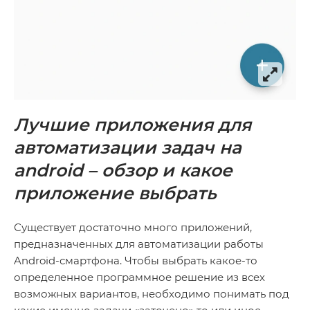
Лучшие приложения для
автоматизации задач на
android
– обзор и какое
приложение выбрать
Существует достаточно много приложений,
предназначенных для автоматизации работы
Android-смартфона. Чтобы выбрать какое-то
определенное программное решение из всех
возможных вариантов, необходимо понимать под