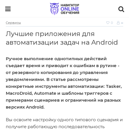
Сервисы
0
∞
Лучшие приложения для
автоматизации задач на Android
Ручное выполнение однотипных действий
съедает время и приводит к ошибкам в рутине -
от резервного копирования до управления
уведомлениями. В статье рассмотрены
конкретные инструменты автоматизации: Tasker,
MacroDroid, Automate и шаблоны триггеров с
примерами сценариев и ограничений на разных
версиях Android.
Вы освоите настройку одного типового сценария и
получите работающую последовательность