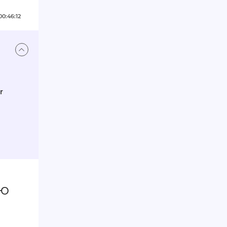
00:46:12
r
ью