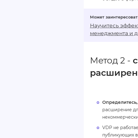
Научитесь эффек
менеджмента
и д
Метод 2 -
с
расширен
Определитесь, 
расширение для
некоммерческих
VDP не работае
публикующих в