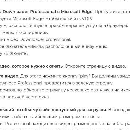
 Downloader Professional в Microsoft Edge
. Пропустите этот
зуете Microsoft Edge. Чтобы включить VDP:
у⋯, расположенную в правом верхнем углу окна браузера.
т меню «Расширения».
т Video Downloader professional.
реключатель «Выкл», расположенный внизу меню.
у «Включить».
идео, которое нужно скачать
. Откройте страницу с видео.
те видео
. Для этого нажмите кнопку "play". Вы должны увиде
ownload Professional превратится в зелёную стрелку.
произошло, обновите страницу несколько раз, нажав на икон
в верхней части окна.
льший по объему файл доступный для загрузки
. В выпад
 имя файла с наибольшим размером в списке.
er Professional находит все видео, размещенные на веб-стра