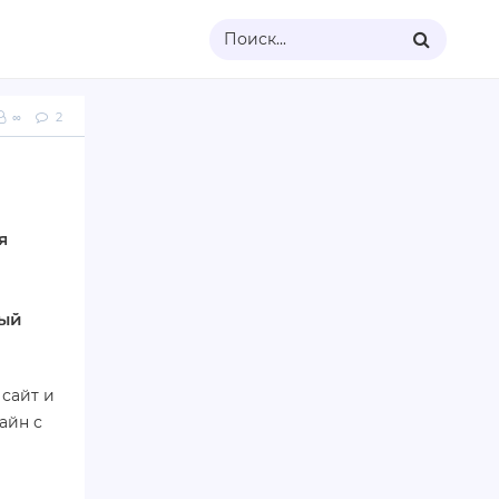
Поиск...
∞
2
я
дый
сайт и
айн с