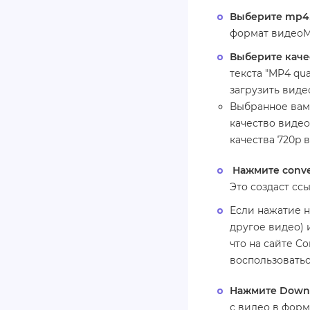
Выберите mp4
формат видеоM
Выберите каче
текста "MP4 qua
загрузить виде
Выбранное вам
качество видео
качества 720p в
Нажмите conve
Это создаст сс
Если нажатие н
другое видео) и
что на сайте C
воспользоватьс
Нажмите Down
с видео в форм