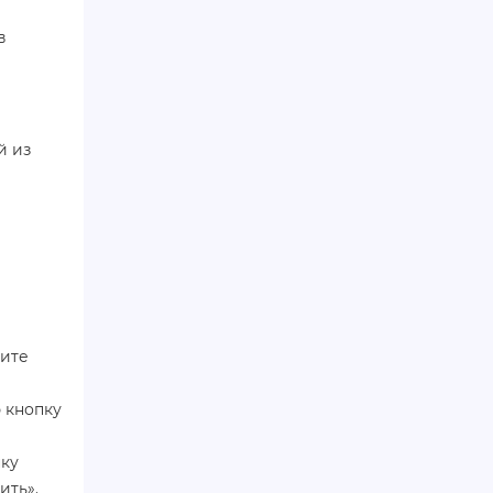
в
й из
ите
 кнопку
пку
ить».