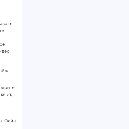
ава от
те
ное
видео
айла.
ыберите
начит,
ы. Файл