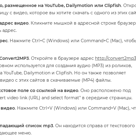
, размещенное на YouTube, Dailymotion или Clipfish
. Откр
цу с видео, которое вы хотите скачать с одного из этих сай
адрес видео
. Кликните мышкой в адресной строке браузер
 адрес.
рес
. Нажмите Ctrl+C (Windows) или Command+C (Mac), чтоб
 Convert2MP3
. Откройте в браузере адрес
http://convert2mp3
новном используется для создания аудио (MP3) из роликов,
YouTube, Dailymotion и Clipfish. Но он также позволяет
видео с этих сайтов в скачиваемые (MP4) файлы.
кстовое поле со ссылкой на видео
. Оно расположено под
ert video link (URL) and select format" в середине страницы.
 видео
. Нажмите Ctrl+V (Windows) или Command+V (Mac), ч
ыпадающий список mp3
. Он находится справа от текстового
дающее меню.