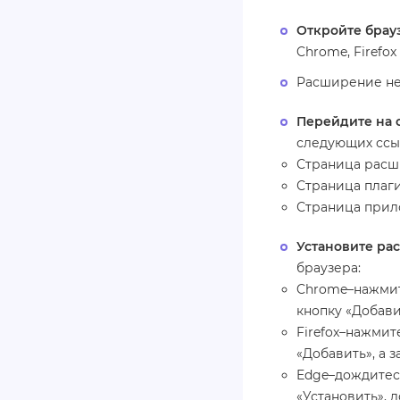
Откройте брау
Chrome, Firefox
Расширение нед
Перейдите на с
следующих ссыл
Страница расш
Страница плаги
Страница прило
Установите ра
браузера:
Chrome–нажмит
кнопку «Добав
Firefox–нажмит
«Добавить», а з
Edge–дождитес
«Установить», 