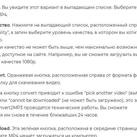
. Вы увидите этот вариант в выпадающем списке. Выберите
P4.
ство
. Нажмите на выпадающий список, расположенный спр
lity", а затем выберите уровень качества, в котором вы хоти
о.
и качество не может быть выше, чем максимально возмож
, доступное на сайте. Например, вы не сможете загрузить 
 качестве 1080p.
rt
. Оранжевая кнопка, расположенная справа от формата ф
ылку для скачивания видео.
а кнопку convert приводит к ошибке "pick another video" (в
ли "cannot be downloaded" (не может быть загружено), это з
onvert2MP3 проводятся технические работы. Вы сможете
я им снова в течение ближайших 24 часов.
load
. Эта зелёная кнопка, расположена в середине страниц
ате MP4 начнёт загружаться на компьютер.