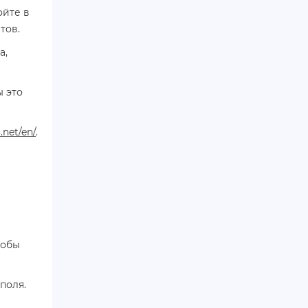
ойте в
тов.
а,
ы это
.net/en/
.
тобы
 поля.