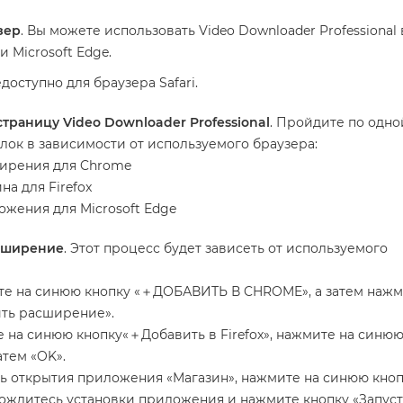
зер
. Вы можете использовать Video Downloader Professional 
 и Microsoft Edge.
оступно для браузера Safari.
траницу Video Downloader Professional
. Пройдите по одно
ок в зависимости от используемого браузера:
ирения для Chrome
на для Firefox
жения для Microsoft Edge
сширение
. Этот процесс будет зависеть от используемого
е на синюю кнопку «＋ДОБАВИТЬ В CHROME», а затем нажм
ить расширение».
е на синюю кнопку«＋Добавить в Firefox», нажмите на синюю
атем «OK».
ь открытия приложения «Магазин», нажмите на синюю кно
дождитесь установки приложения и нажмите кнопку «Запуст