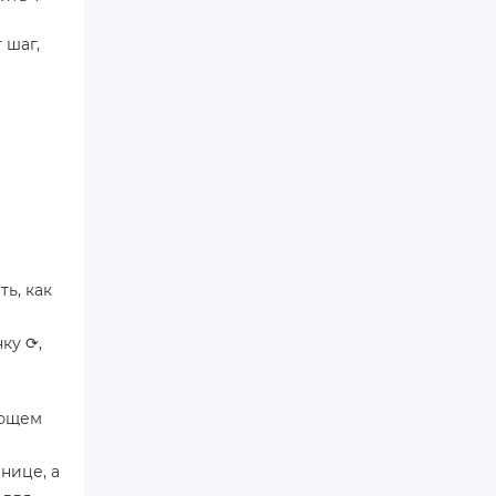
 шаг,
ть, как
ку ⟳,
ающем
нице, а