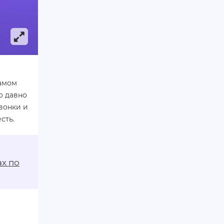
самом
о давно
вонки и
сть.
ах по