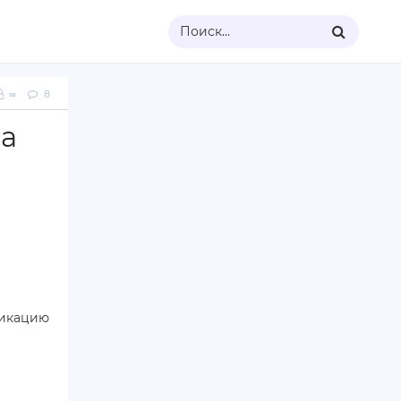
Поиск...
∞
8
на
фикацию