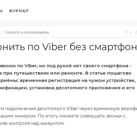
Ы
ЖУРНАЛ
Соцсети и мессенджеры
0
нить по Viber без смартфо
онок по Viber, но под рукой нет своего смартфона -
 при путешествиях или ремонте. В статье пошагово
риёмы: временная регистрация на чужом устройстве,
ерификации, установка десктопного приложения и его
тм подключения десктопного Viber через временную вери
вашим номером. По итогу сможете совершать звонки с
ряв контроля над аккаунтом.