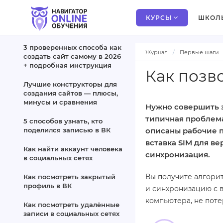
КУРСЫ
ШКОЛ
3 проверенных способа как
Журнал
Первые шаги
создать сайт самому в 2026
+ подробная инструкция
Как позво
Лучшие конструкторы для
создания сайтов — плюсы,
минусы и сравнения
Нужно совершить зв
типичная проблема
5 способов узнать, кто
поделился записью в ВК
описаны рабочие п
вставка SIM для в
Как найти аккаунт человека
синхронизация.
в социальных сетях
Вы получите алгори
Как посмотреть закрытый
профиль в ВК
и синхронизацию с 
компьютера, не поте
Как посмотреть удалённые
записи в социальных сетях