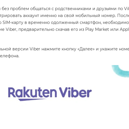
без проблем общаться с родственниками и друзьями по Vib
трировать аккаунт именно на свой мобильный номер. После
ою SIM-карту в временно одолженный смартфон, необходимо
е Viber, предварительно скачав его из Play Market или App
льной версии Viber нажмите кнопку «Далее» и укажите ном
телефона.