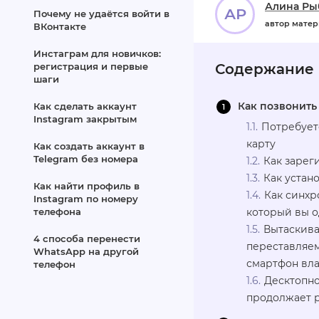
Алина Ры
АР
Почему не удаётся войти в
автор мате
ВКонтакте
Инстаграм для новичков:
регистрация и первые
Содержание
шаги
Как позвонить
Как сделать аккаунт
Instagram закрытым
Потребуетс
карту
Как создать аккаунт в
Telegram без номера
Как зарег
Как устан
Как найти профиль в
Как синхр
Instagram по номеру
телефона
который вы 
Вытаскива
4 способа перенести
переставляем
WhatsApp на другой
смартфон вла
телефон
Десктопно
продолжает р