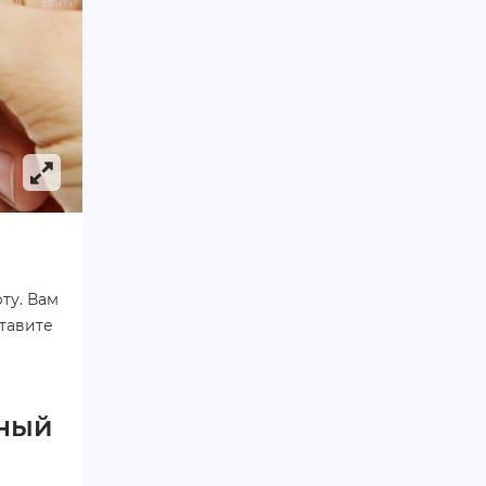
ту. Вам
ставите
ьный