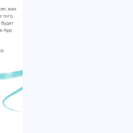
er, вам
 того,
 будет
le App
ер