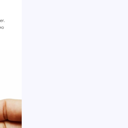
er.
мо