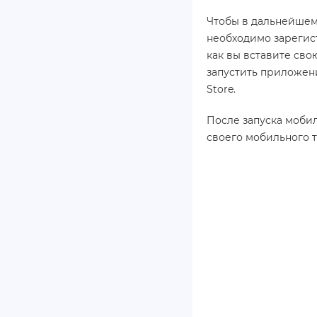
Чтобы в дальнейшем 
необходимо зарегис
как вы вставите св
запустить приложени
Store.
После запуска моби
своего мобильного 