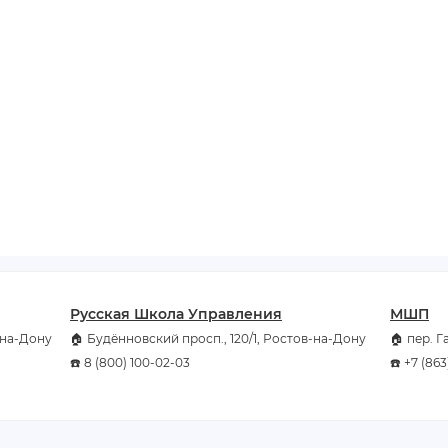
Русская Школа Управления
МШП
в-на-Дону
🏠 Будённовский просп., 120/1, Ростов-на-Дону
🏠 пер. Г
☎️ 8 (800) 100-02-03
☎️ +7 (86