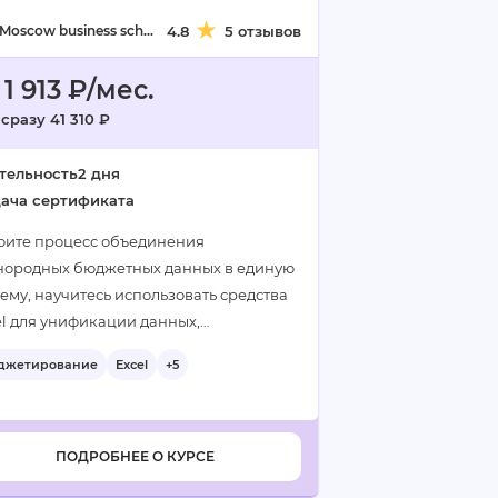
Moscow business school
4.8
5 отзывов
 1 913 ₽/мес.
сразу 41 310 ₽
тельность
2 дня
ача сертификата
оите процесс объединения
нородных бюджетных данных в единую
ему, научитесь использовать средства
el для унификации данных,
спечения коллективной работы над
джетирование
Excel
+5
ными, быстрого получения удобных
етов без использования формул и
ропрограммирования…
ПОДРОБНЕЕ О КУРСЕ