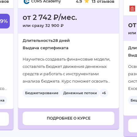
ывов
CORS Academy
4.9
13 отзывов
от 2 742 ₽/мес.
49%
от
или сразу 32 900 ₽
или 
Длительность
28 дней
Выдача сертификата
Дли
Выд
Научитесь создавать финансовые модели,
составлять Бюджет движения денежных
Осв
средств и работать с инструментами
раз
анализа бюджета. Курс поможет освоить
сист
сов,
контроль выполнения бюджета и
Exc
Бюджетирование
Денежные потоки
+6
разработку регламентов
обе
ика
Бю
бюджетирования…
дан
кие
отч
мак
ПОДРОБНЕЕ О КУРСЕ