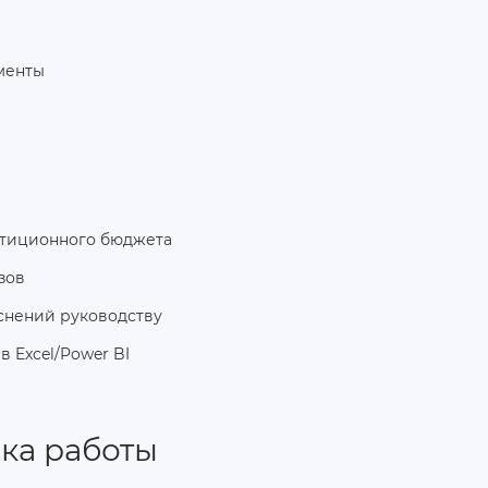
менты
стиционного бюджета
зов
яснений руководству
 Excel/Power BI
ка работы