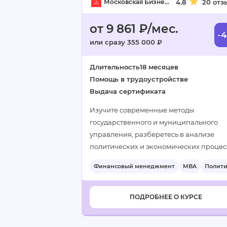
Московская Бизнес Академия
4.8
20 отз
от 9 861 ₽/мес.
-
или сразу 355 000 ₽
Длительность
18 месяцев
Помощь в трудоустройстве
Выдача сертификата
Изучите современные методы
государственного и муниципального
управления, разберетесь в анализе
политических и экономических процес
а также освоите основы публичной
Финансовый менеджмент
MBA
Полит
политики, финансов и лидерства.
+6
Программа даст глубокие управленчес
навыки…
ПОДРОБНЕЕ О КУРСЕ