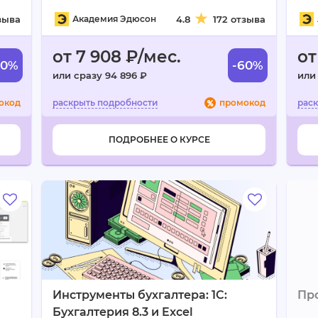
зыва
Академия Эдюсон
4.8
172 отзыва
от 7 908 ₽/мес.
от
60%
-60%
или сразу 94 896 ₽
или
окод
промокод
ПОДРОБНЕЕ О КУРСЕ
Инструменты бухгалтера: 1C:
Пр
Бухгалтерия 8.3 и Excel