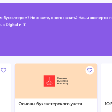
м бухгалтером? Не знаете, с чего начать? Наши эксперты
в Digital и IT.
Основы бухгалтерского учета
1С: