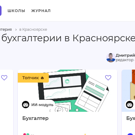
ШКОЛЫ
ЖУРНАЛ
лтерия
в Красноярске
 бухгалтерии в Красноярск
Дмитрий
редактор 
Топчик 🔥
Бухгалтер
Бух