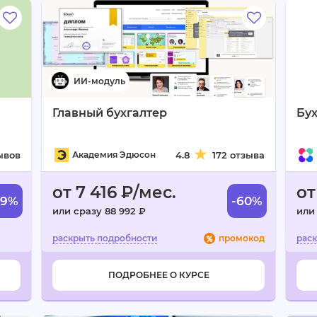
Главный бухгалтер
Бух
ывов
Академия Эдюсон
4.8
172 отзыва
от 7 416 ₽/мес.
от
49%
-60%
или сразу 88 992 ₽
или
промокод
ПОДРОБНЕЕ О КУРСЕ