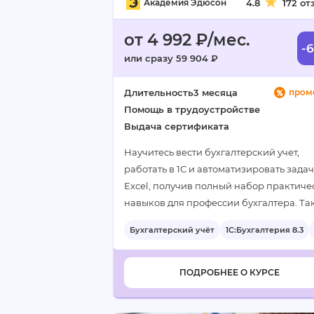
Академия Эдюсон
4.8
172 от
от 4 992 ₽/мес.
-
или сразу 59 904 ₽
Длительность
3 месяца
пром
Помощь в трудоустройстве
Выдача сертификата
Научитесь вести бухгалтерский учет,
работать в 1С и автоматизировать задач
Excel, получив полный набор практиче
навыков для профессии бухгалтера. Та
длительный курс позволит глубоко осв
Бухгалтерский учёт
1С:Бухгалтерия 8.3
все необходимые инструменты и…
ПОДРОБНЕЕ О КУРСЕ