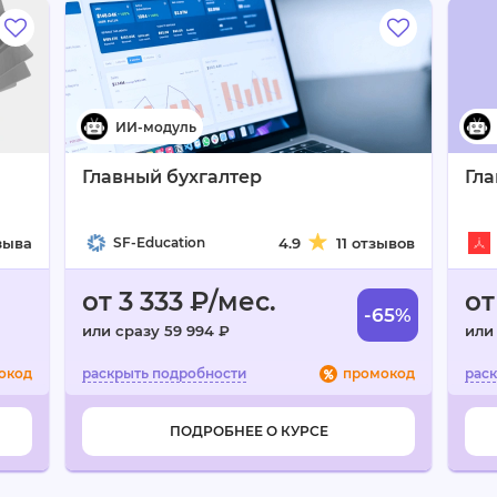
Главный бухгалтер
Гла
зыва
SF-Education
4.9
11 отзывов
от 3 333 ₽/мес.
от
-65%
или сразу 59 994 ₽
или
окод
промокод
ПОДРОБНЕЕ О КУРСЕ