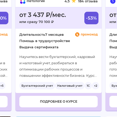
зыва
Нетология
4.5
184 отзыва
от 3 437 ₽/мес.
от
60%
-53%
или сразу 70 100 ₽
или
окод
Длительность
7 месяцев
промокод
Дли
Помощь в трудоустройстве
Пом
Выдача сертификата
Выд
Научитесь вести бухгалтерский, кадровый
Науч
и в
и налоговый учет, разбираться в
рабо
ских
оптимизации рабочих процессов и
гото
кой
повышении эффективности бизнеса. Курс
пом
оить
подходит для начинающих и проходит
пол
+5
Бухгалтерский учет
Налоговый учет
1С
+2
Бух
дистанционно с получением диплома…
ПОДРОБНЕЕ О КУРСЕ