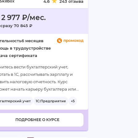
Skillbox
4.6
243 отзыва
 2 977 ₽/мес.
 сразу 70 845 ₽
тельность
6 месяцев
промокод
ощь в трудоустройстве
ача сертификата
итесь вести бухгалтерский учет,
тать в 1С, рассчитывать зарплату и
вить налоговую отчетность. Курс
ожет начать карьеру бухгалтера или
учить повышение…
галтерский учет
1С:Предприятие
+5
ПОДРОБНЕЕ О КУРСЕ