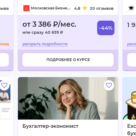
зыва
Московская Бизнес Академия
4.8
20 отзывов
от 3 386 ₽/мес.
1 
-44%
или сразу 40 639 ₽
окод
ПОДРОБНЕЕ О КУРСЕ
Бухгалтер-экономист
Exc
бух