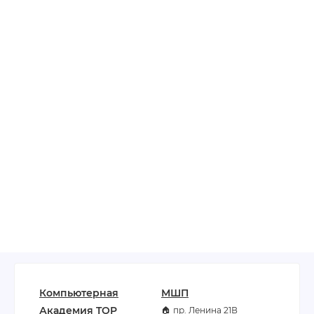
Компьютерная
МШП
Академия TOP
🏠 пр. Ленина 21В