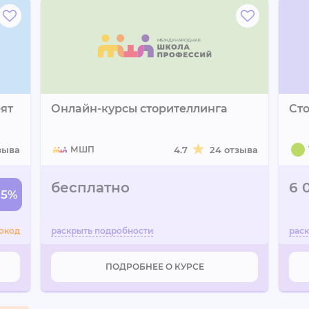
рят
Онлайн-курсы сторителлинга
Ст
зыва
МШП
4.7
24 отзыва
бесплатно
6 
-5%
окод
ПОДРОБНЕЕ О КУРСЕ