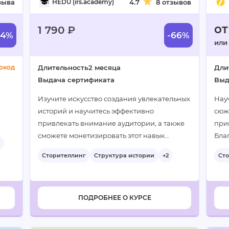
зыва
HEDU (irs.academy)
4.7
8 отзывов
от
1 790 ₽
44%
-66%
или
окод
Длительность
2 месяца
Дли
Выдача сертификата
Выд
Изучите искусство создания увлекательных
Нау
историй и научитесь эффективно
сюж
привлекать внимание аудитории, а также
при
их
сможете монетизировать этот навык…
Бла
ми…
осв
Сторителлинг
Структура истории
+2
Ст
глу
ПОДРОБНЕЕ О КУРСЕ