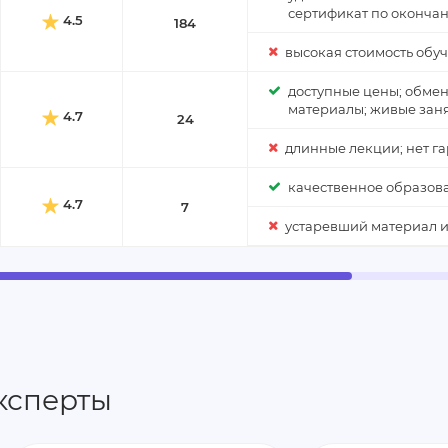
сертификат по окончан
4.5
184
высокая стоимость обу
доступные цены; обмен
материалы; живые заня
4.7
24
длинные лекции; нет га
качественное образован
4.7
7
устаревший материал и
ксперты