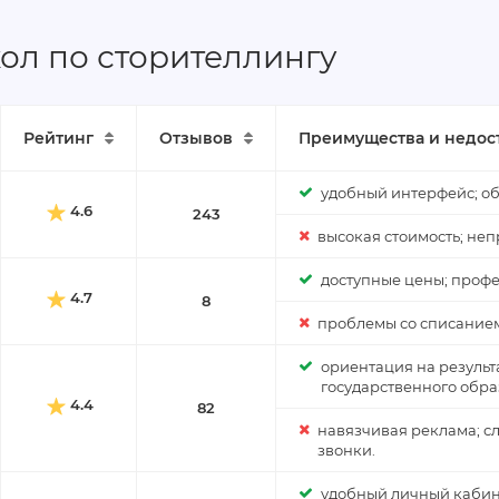
ол по сторителлингу
Рейтинг
Отзывов
Преимущества и недос
удобный интерфейс; об
4.6
243
высокая стоимость; неп
доступные цены; профе
4.7
8
проблемы со списанием 
ориентация на результ
государственного обра
4.4
82
навязчивая реклама; с
звонки.
удобный личный кабине