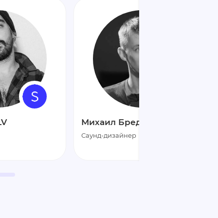
LV
Михаил Бредихин
Саунд-дизайнер