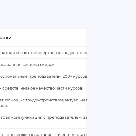
татки
ратная связь от экспертов; последовательная подача материала.
розрачная система скидок.
ссиональные преподаватели; 200+ курсов; подарочные сертифик
средств; низкое качество части курсов.
ат; помощь с трудоустройством; актуальная информация; сертифи
зца.
лабая коммуникация с преподавателем; завышенная стоимость о
т; поддержка кураторов; качественная подача материала; высок