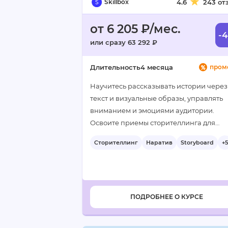
Skillbox
4.6
243 от
от 6 205 ₽/мес.
-
или сразу 63 292 ₽
Длительность
4 месяца
пром
Научитесь рассказывать истории через
текст и визуальные образы, управлять
вниманием и эмоциями аудитории.
Освоите приемы сторителлинга для
презентаций и проектов, чтобы делать 
Сторителлинг
Наратив
Storyboard
+5
более увлекательными и убедительны
ПОДРОБНЕЕ О КУРСЕ