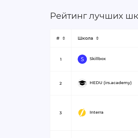
Рейтинг лучших шк
#
Школа
Skillbox
1
HEDU (irs.academy)
2
Interra
3