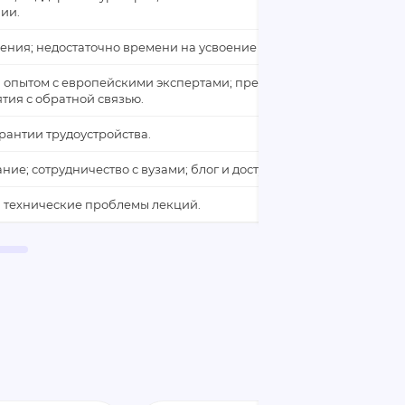
ии.
чения; недостаточно времени на усвоение материала.
 опытом с европейскими экспертами; преподаватели-практики;
тия с обратной связью.
рантии трудоустройства.
ие; сотрудничество с вузами; блог и доступные курсы.
 технические проблемы лекций.