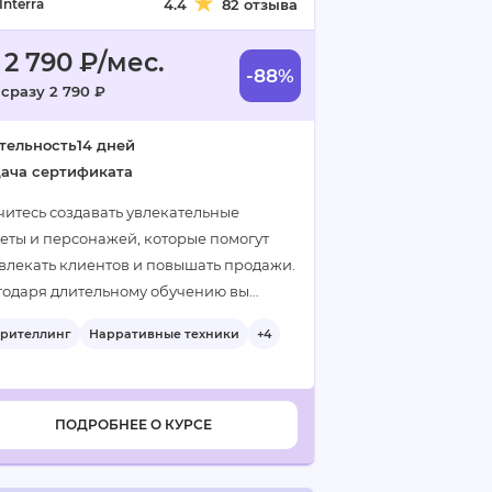
Interra
4.4
82 отзыва
 2 790 ₽/мес.
-88%
 сразу 2 790 ₽
тельность
14 дней
ача сертификата
читесь создавать увлекательные
еты и персонажей, которые помогут
влекать клиентов и повышать продажи.
годаря длительному обучению вы
оите искусство сторителлинга на
орителлинг
Нарративные техники
+4
боком уровне…
ПОДРОБНЕЕ О КУРСЕ