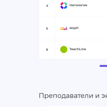
Нетология
4
МШП
5
TeachLine
6
Преподаватели и э