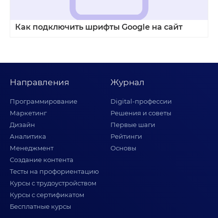
Как подключить шрифты Google на сайт
Направления
Журнал
Программирование
Digital-профессии
Маркетинг
Решения и советы
Дизайн
Первые шаги
Аналитика
Рейтинги
Менеджмент
Основы
Создание контента
Тесты на профориентацию
Курсы с трудоустройством
Курсы с сертификатом
Бесплатные курсы