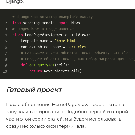
Django.
# django_web_scraping_example/views.py
from
 scraping.models 
import
 News 
# вводим News в представление
class
HomePageView
(generic.ListView)
:
    template_name = 
'home.html'
    context_object_name = 
'articles'
# назначаем список объектов "News" объекту "articles"
# передаем объекты "News", как набор запросов для пред
def
get_queryset
(self)
:
return
 News.objects.all()
Готовый проект
После обновления HomePageView проект готов к
запуску и тестированию. Подобно
первой
и второй
части этой серии статей, мы будем использовать
сразу несколько окон терминала.