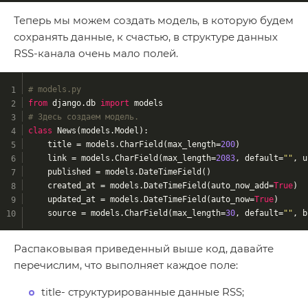
Теперь мы можем создать модель, в которую будем
сохранять данные, к счастью, в структуре данных
RSS-канала очень мало полей.
# models.py
from
 django.db 
import
 models
# Здесь создаем модель.
class
News
(models.Model)
:
    title = models.CharField(max_length=
200
)
    link = models.CharField(max_length=
2083
, default=
""
, u
    published = models.DateTimeField()
    created_at = models.DateTimeField(auto_now_add=
True
)
    updated_at = models.DateTimeField(auto_now=
True
)
    source = models.CharField(max_length=
30
, default=
""
, b
Распаковывая приведенный выше код, давайте
перечислим, что выполняет каждое поле:
title- структурированные данные RSS;