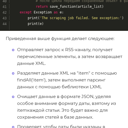
# после цикла передаем сохраненный объект в фа
return
 save_function(article_list)
except
 Exception 
as
 e:
        print(
'The scraping job failed. See exception:'
)
        print(e) 
Приведенная выше функция делает следующее:
Отправляет запрос к RSS-каналу, получает
перечисленные элементы, а затем возвращает
данные XML.
Разделяет данные XML на "item" с помощью
findAll('item'), затем выполняет парсинг
данных с помощью библиотеки LXML
Очищает данные в формате JSON, уделяя
особое внимание формату даты, взятому из
itemкаждой статьи. Это будет важно для
сохранения статей в базе данных.
Проверяет, чтобы даты были указаны в