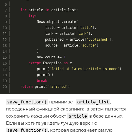
for
 article 
in
 article_list:
try
:
            News.objects.create(
                title = article[
'title'
],
                link = article[
'link'
],
                published = article[
'published'
],
                source = article[
'source'
]
            )
            new_count += 
1
except
 Exception 
as
 e:
            print(
'failed at latest_article is none'
)
            print(e)
break
return
 print(
'finished'
)
принимает
,
save_function()
article_list
переданный функцией скрапинга, а затем пытается
сохранить каждый объект
в базе данных.
article
Если вы хотите увидеть лучшую версию
, которая распознает самую
save_function()