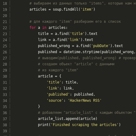
# выбираем из данных только "items", которые нам н
        articles = soup.findAll(
'item'
)
# для каждого "item" разбираем его в список
for
 a 
in
 articles:
            title = a.find(
'title'
).text
            link = a.find(
'link'
).text
            published_wrong = a.find(
'pubDate'
).text
            published = datetime.strptime(published_wrong,
# выводим(published, published_wrong) # провер
# создаем объект "article" с данными
# из каждого "item"
            article = {
'title'
: title,
'link'
: link,
'published'
: published,
'source'
: 
'HackerNews RSS'
            }
# добавляем "article_list" с каждым объектом "
            article_list.append(article)
            print(
'Finished scraping the articles'
)