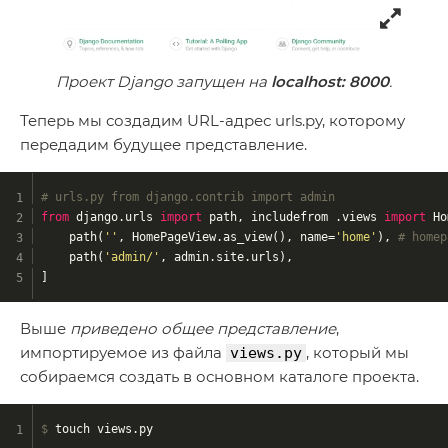
Проект Django запущен на
localhost: 8000
.
Теперь мы создадим URL-адрес urls.py, которому
передадим будущее представление.
# urls.py from django.contrib import admin
from
 django.urls 
import
 path, includefrom .views 
import
 Ho
    path(
''
, HomePageView.as_view(), name=
'home'
), 
# homep
    path(
'admin/'
, admin.site.urls),
]
Выше
приведено общее
представление
,
импортируемое из файла
, который мы
views.py
собираемся создать в основном каталоге проекта.
$
 touch views.py