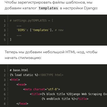
Чтобы зарегистрировать файлы шаблонов, мы
добавим каталог
в настройки Django:
templates
# settings.pyTEMPLATES = [ 
    ... 
'DIRS'
: [
'templates'
], 
# new 
    ... 
]
Теперь мы добавим небольшой HTML-код, чтобы
начать стилизацию:
# base.html
{% load static %}
<!DOCTYPE html>
<
html
>
<
head
>
<
meta
charset
=
"utf-8"
>
<
title
>
{% block title %}Django Web Scraping Ex
                   {% endblock title %}
</
title
>
</
head
>