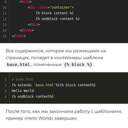
<
body
>
<
div
class
=
"container"
>
            {% block content %}
            {% endblock content %}
</
div
>
</
body
>
</
html
>
Все содержимое, которое мы размещаем на
страницах, попадет в контейнеры шаблона
, помеченные
.
base.html
{% block %}
# home.html 
{% extends 
'base.html'
%}{% block content%} 
Hello World 
{% endblock content%}
После того, как мы закончили работу с шаблонами,
пример «Hello World» завершен.