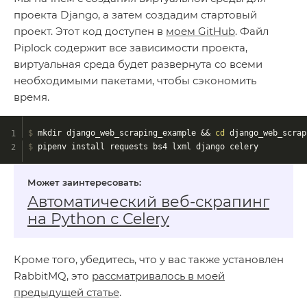
проекта Django, а затем создадим стартовый
проект. Этот код доступен в
моем GitHub
. Файл
Piplock содержит все зависимости проекта,
виртуальная среда будет развернута со всеми
необходимыми пакетами, чтобы сэкономить
время.
$
 mkdir django_web_scraping_example && 
cd
 django_web_scrap
$
 pipenv install requests bs4 lxml django celery 
Автоматический веб-скрапинг
на Python с Celery
Кроме того, убедитесь, что у вас также установлен
RabbitMQ, это
рассматривалось в моей
предыдущей статье
.