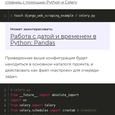
страниц с помощью Python и Celery
.
$
 touch django_web_scraping_example / celery.py
Работа с датой и временем в
Python: Pandas
Приведенная выше конфигурация будет
находиться в основном каталоге проекта, и
действовать как файл «настроек» для очереди
задач.
# celery.py
from
 __future__ 
import
 absolute_import
import
 os
from
 celery 
import
 Celery
from
 celery.schedules 
import
 crontab 
# scheduler