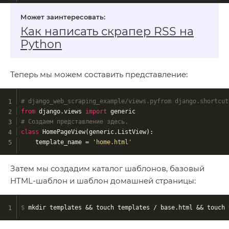
Как написать скрапер RSS на
Python
Теперь мы можем составить представление:
# django_web_scraping_example/views.pyfrom django.shortcut
from
 django.views 
import
 generic
# Создаем представление здесь.
class
HomePageView
(generic.ListView)
:
    template_name = 
'home.html'
Затем мы создадим каталог шаблонов, базовый
HTML-шаблон и шаблон домашней страницы:
$
 mkdir templates && touch templates / base.html && touch 