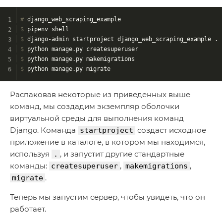
#
 django_web_scraping_example
$
 pipenv shell
$
 django-admin startproject django_web_scraping_example .
$
 python manage.py createsuperuser
$
 python manage.py makemigrations
$
 python manage.py migrate 
Распаковав некоторые из приведенных выше
команд, мы создадим экземпляр оболочки
виртуальной среды для выполнения команд
Django. Команда
создаст исходное
startproject
приложение в каталоге, в котором мы находимся,
используя
, и запустит другие стандартные
.
команды:
,
,
createsuperuser
makemigrations
.
migrate
Теперь мы запустим сервер, чтобы увидеть, что он
работает.