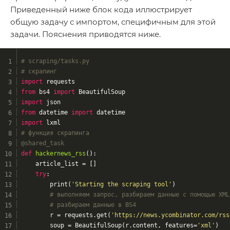
Приведенный ниже блок кода иллюстрирует
общую задачу с импортом, специфичным для этой
задачи. Пояснения приводятся ниже.
# scraping/tasks.py
# скрапинг
import
 requests
from
 bs4 
import
 BeautifulSoup
import
 json
from
 datetime 
import
 datetime
import
 lxml
# функция скрапинга
@shared_task
def
hackernews_rss
()
:
    article_list = []
try
:
        print(
'Starting the scraping tool'
)
# выполняем запрос, разбираем данные с помощью XML
# разбираем данные в BS4
        r = requests.get(
'https://news.ycombinator.com/rss
        soup = BeautifulSoup(r.content, features=
'xml'
)