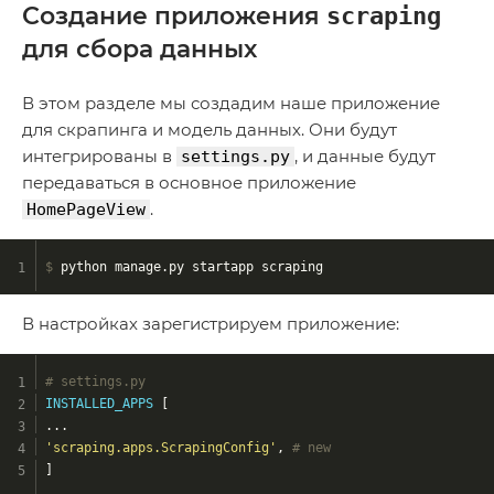
Создание приложения
scraping
для сбора данных
В этом разделе мы создадим наше приложение
для скрапинга и модель данных. Они будут
интегрированы в
, и данные будут
settings.py
передаваться в основное приложение
.
HomePageView
$
 python manage.py startapp scraping 
В настройках зарегистрируем приложение:
# settings.py
INSTALLED_APPS
 [
...
'scraping.apps.ScrapingConfig'
, 
# new
] 