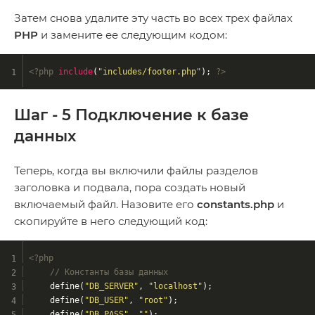
Затем снова удалите эту часть во всех трех файлах
PHP
и замените ее следующим кодом:
<?php
include
(
"includes/footer.php"
); 
?>
Шаг - 5 Подключение к базе
данных
Теперь, когда вы включили файлы разделов
заголовка и подвала, пора создать новый
включаемый файл. Назовите его
constants.php
и
скопируйте в него следующий код:
<?php
// Константы базы данных
	define(
"DB_SERVER"
, 
"localhost"
);
	define(
"DB_USER"
, 
"root"
);
	define(
"DB_PASS"
, 
""
);