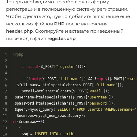
Теперь необходимо преобразовать форму
регистрации в полноценную систему регистрации.
Чтобы сделать это, нужно добавить включение еще
нескольких файлов
PHP
после включения
header.php
. Скопируйте и вставьте приведенный
ниже код в файл
register.php
:
<?php
if
(
isset
($_POST[
"register"
])){
if
(!
empty
($_POST[
'full_name'
]) && !
empty
($_POST[
'emai
  $full_name= htmlspecialchars($_POST[
'full_name'
]);
	$email=htmlspecialchars($_POST[
'email'
]);
 $username=htmlspecialchars($_POST[
'username'
]);
 $password=htmlspecialchars($_POST[
'password'
]);
 $query=mysql_query(
"SELECT * FROM usertbl WHEREusername='
  $numrows=mysql_num_rows($query);
if
($numrows==
0
)
   {
	$sql=
"INSERT INTO usertbl