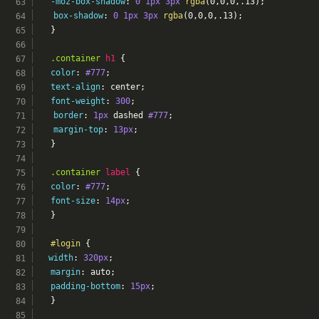
-moz-box-shadow
: 
0
1px
3px
rgba
(0,0,0,.13);
box-shadow
: 
0
1px
3px
rgba
(0,0,0,.13);
	}
.container
h1
 {
color
: 
#777
;
text-align
: center;
font-weight
: 
300
;
border
: 
1px
 dashed 
#777
;
margin-top
: 
13px
;
	}
.container
label
 {
color
: 
#777
;
font-size
: 
14px
;
	}
#login
 {
width
: 
320px
;
margin
: auto;
padding-bottom
: 
15px
;
	}