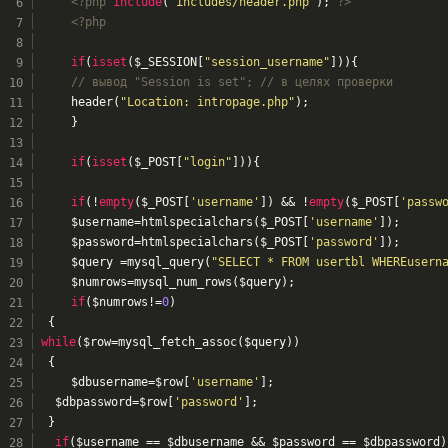
<?php
include
(
"includes/header.php"
); 
?>
<?php
if
(
isset
($_SESSION[
"session_username"
])){
// вывод "Session is set"; // в целях проверки
	header(
"Location: intropage.php"
);
	}
if
(
isset
($_POST[
"login"
])){
if
(!
empty
($_POST[
'username'
]) && !
empty
($_POST[
'passw
	$username=htmlspecialchars($_POST[
'username'
]);
	$password=htmlspecialchars($_POST[
'password'
]);
	$query =mysql_query(
"SELECT * FROM usertbl WHEREusern
	$numrows=mysql_num_rows($query);
if
($numrows!=
0
)
 {
while
($row=mysql_fetch_assoc($query))
 {
	$dbusername=$row[
'username'
];
  $dbpassword=$row[
'password'
];
 }
if
($username == $dbusername && $password == $dbpassword)