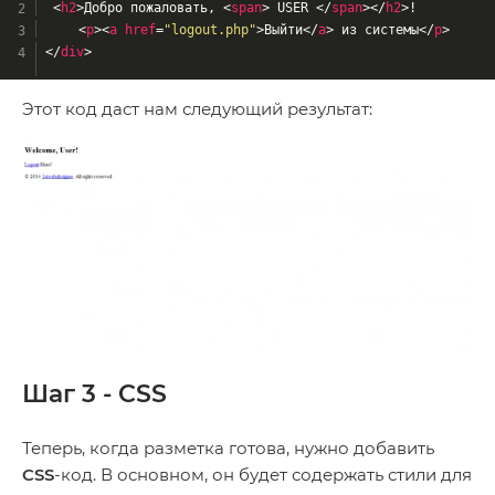
<
h2
>
Добро пожаловать, 
<
span
>
 USER 
</
span
>
</
h2
>
!
<
p
>
<
a
href
=
"logout.php"
>
Выйти
</
a
>
 из системы
</
p
>
</
div
>
Этот код даст нам следующий результат:
Шаг 3 - CSS
Теперь, когда разметка готова, нужно добавить
CSS
-код. В основном, он будет содержать стили для