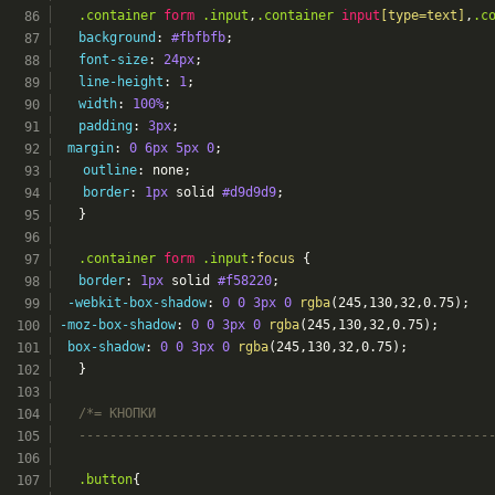
.container
form
.input
,
.container
input
[type=text]
,
.c
background
: 
#fbfbfb
;
font-size
: 
24px
;
line-height
: 
1
;
width
: 
100%
;
padding
: 
3px
;
margin
: 
0
6px
5px
0
;
outline
: none;
border
: 
1px
 solid 
#d9d9d9
;
	}
.container
form
.input
:focus
 {
border
: 
1px
 solid 
#f58220
;
-webkit-box-shadow
: 
0
0
3px
0
rgba
(245,130,32,0.75);
-moz-box-shadow
: 
0
0
3px
0
rgba
(245,130,32,0.75);
box-shadow
: 
0
0
3px
0
rgba
(245,130,32,0.75);
	}
/*= КНОПКИ
	-----------------------------------------------------
.button
{