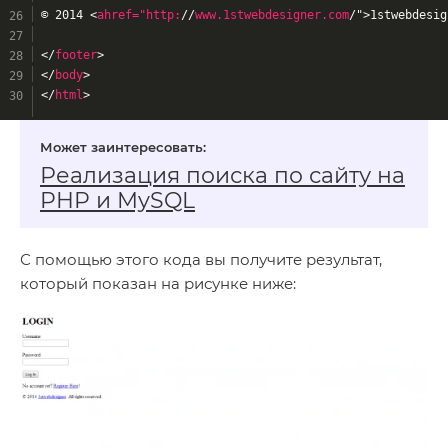
© 2014 
<
ahref="http:
//
www.1stwebdesigner.com
/">
1stwebdesig
</
footer
>
</
body
>
</
html
>
Реализация поиска по сайту на
PHP и MySQL
С помощью этого кода вы получите результат,
который показан на рисунке ниже: