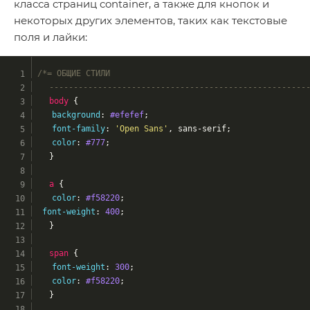
класса страниц container, а также для кнопок и
некоторых других элементов, таких как текстовые
поля и лайки:
/*= ОБЩИЕ СТИЛИ
	-----------------------------------------------------
body
 {
background
: 
#efefef
;
font-family
: 
'Open Sans'
, sans-serif;
color
: 
#777
;
	}
a
 {
color
: 
#f58220
;
font-weight
: 
400
;
	}
span
 {
font-weight
: 
300
;
color
: 
#f58220
;
	}