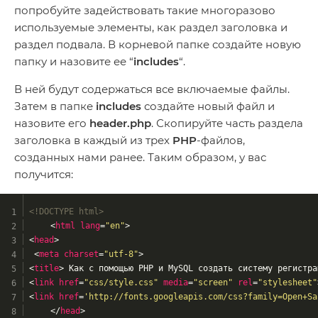
попробуйте задействовать такие многоразово
используемые элементы, как раздел заголовка и
раздел подвала. В корневой папке создайте новую
папку и назовите ее “
includes
“.
В ней будут содержаться все включаемые файлы.
Затем в папке
includes
создайте новый файл и
назовите его
header.php
. Скопируйте часть раздела
заголовка в каждый из трех
PHP
-файлов,
созданных нами ранее. Таким образом, у вас
получится:
<!DOCTYPE html>
<
html
lang
=
"en"
>
<
head
>
<
meta
charset
=
"utf-8"
>
<
title
>
 Как с помощью PHP и MySQL создать систему регистра
<
link
href
=
"css/style.css"
media
=
"screen"
rel
=
"stylesheet"
<
link
href
=
'http://fonts.googleapis.com/css?family=Open+Sa
</
head
>