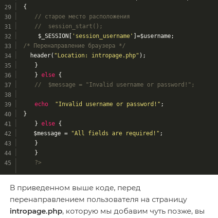
 {
// старое место расположения
//  session_start();
	 $_SESSION[
'session_username'
]=$username;	 
/* Перенаправление браузера */
   header(
"Location: intropage.php"
);
	}
	} 
else
 {
//  $message = "Invalid username or password!";
echo
"Invalid username or password!"
;
 }
	} 
else
 {
    $message = 
"All fields are required!"
;
	}
	}
?>
В приведенном выше коде, перед
перенаправлением пользователя на страницу
intropage.php
, которую мы добавим чуть позже, вы