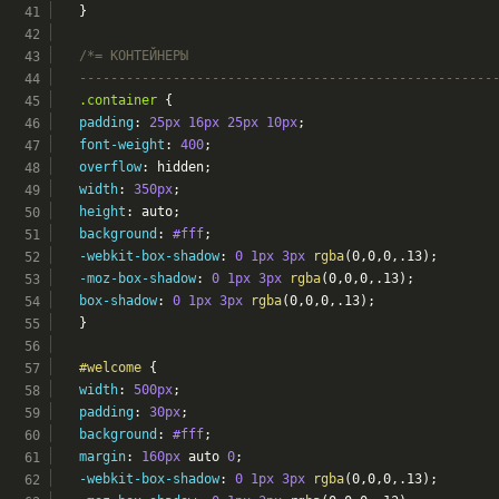
	}
/*= КОНТЕЙНЕРЫ
	-----------------------------------------------------
.container
 {
padding
: 
25px
16px
25px
10px
;
font-weight
: 
400
;
overflow
: hidden;
width
: 
350px
;
height
: auto;
background
: 
#fff
;
-webkit-box-shadow
: 
0
1px
3px
rgba
(0,0,0,.13);
-moz-box-shadow
: 
0
1px
3px
rgba
(0,0,0,.13);
box-shadow
: 
0
1px
3px
rgba
(0,0,0,.13);
	}
#welcome
 {
width
: 
500px
;
padding
: 
30px
;
background
: 
#fff
;
margin
: 
160px
 auto 
0
;
-webkit-box-shadow
: 
0
1px
3px
rgba
(0,0,0,.13);