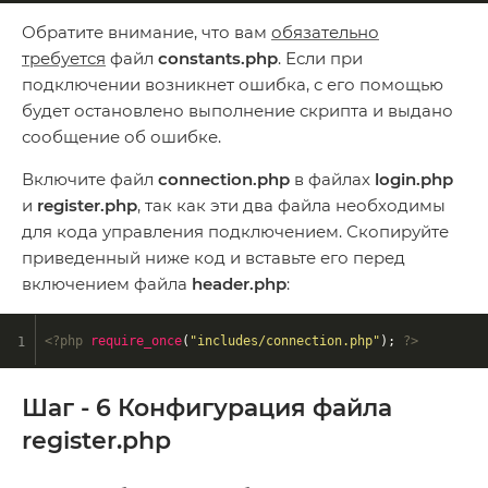
Обратите внимание, что вам
обязательно
требуется
файл
constants.php
. Если при
подключении возникнет ошибка, с его помощью
будет остановлено выполнение скрипта и выдано
сообщение об ошибке.
Включите файл
connection.php
в файлах
login.php
и
register.php
, так как эти два файла необходимы
для кода управления подключением. Скопируйте
приведенный ниже код и вставьте его перед
включением файла
header.php
:
<?php
require_once
(
"includes/connection.php"
); 
?>
Шаг - 6 Конфигурация файла
register.php