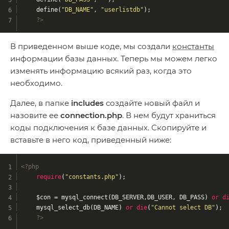
	define(
"DB_NAME"
, 
"userlistdb"
);
?>
В приведенном выше коде, мы создали
константы
информации базы данных. Теперь мы можем легко
изменять информацию всякий раз, когда это
необходимо.
Далее, в папке
includes
создайте новый файл и
назовите ее
connection.php
. В нем будут храниться
коды подключения к базе данных. Скопируйте и
вставьте в него код, приведенный ниже:
<?php
require
(
"constants.php"
);
	$con = mysql_connect(DB_SERVER,DB_USER, DB_PASS) 
or
d
	mysql_select_db(DB_NAME) 
or
die
(
"Cannot select DB"
);
?>