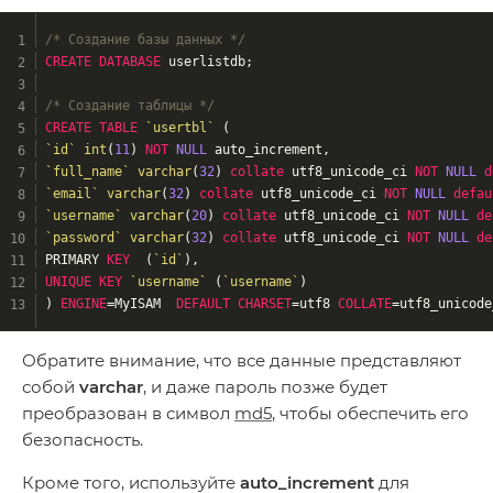
/* Создание базы данных */
CREATE
DATABASE
 userlistdb;
/* Создание таблицы */
CREATE
TABLE
`usertbl`
 (
`id`
int
(
11
) 
NOT
NULL
 auto_increment,
`full_name`
varchar
(
32
) 
collate
 utf8_unicode_ci 
NOT
NULL
d
`email`
varchar
(
32
) 
collate
 utf8_unicode_ci 
NOT
NULL
defau
`username`
varchar
(
20
) 
collate
 utf8_unicode_ci 
NOT
NULL
de
`password`
varchar
(
32
) 
collate
 utf8_unicode_ci 
NOT
NULL
de
PRIMARY 
KEY
  (
`id`
),
UNIQUE
KEY
`username`
 (
`username`
)
) 
ENGINE
=MyISAM  
DEFAULT
CHARSET
=utf8 
COLLATE
=utf8_unicode
Обратите внимание, что все данные представляют
собой
varchar
, и даже пароль позже будет
преобразован в символ
md5
, чтобы обеспечить его
безопасность.
Кроме того, используйте
auto_increment
для