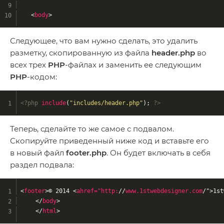
<
body
>
Следующее, что вам нужно сделать, это удалить
разметку, скопированную из файла
header.php
во
всех трех
PHP
-файлах и заменить ее следующим
PHP
-кодом:
<?php
include
(
"includes/header.php"
); 
?>
Теперь, сделайте то же самое с подвалом.
Скопируйте приведенный ниже код и вставьте его
в новый файл
footer.php
. Он будет включать в себя
раздел подвала:
<
footer
>
© 2014 
<
ahref="http:
//
www.1stwebdesigner.com
/">
1st
</
body
>
</
html
>