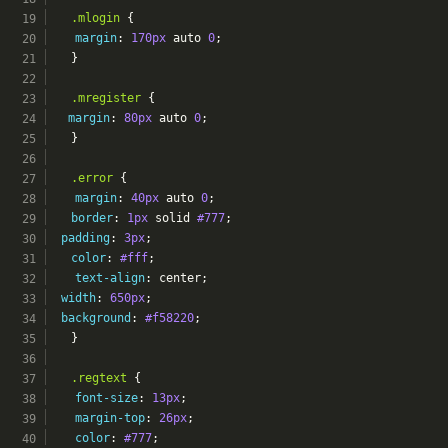
.mlogin
 {
margin
: 
170px
 auto 
0
;
	}
.mregister
 {
margin
: 
80px
 auto 
0
;
	}
.error
 {
margin
: 
40px
 auto 
0
;
border
: 
1px
 solid 
#777
;
padding
: 
3px
;
color
: 
#fff
;
text-align
: center;
width
: 
650px
;
background
: 
#f58220
;
	}
.regtext
 {
font-size
: 
13px
;
margin-top
: 
26px
;
color
: 
#777
;