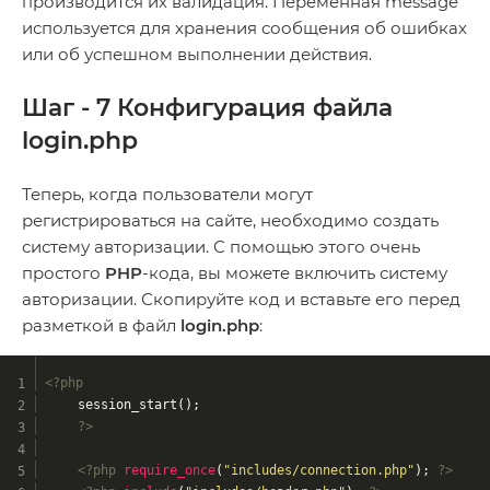
производится их валидация. Переменная message
используется для хранения сообщения об ошибках
или об успешном выполнении действия.
Шаг - 7 Конфигурация файла
login.php
Теперь, когда пользователи могут
регистрироваться на сайте, необходимо создать
систему авторизации. С помощью этого очень
простого
PHP
-кода, вы можете включить систему
авторизации. Скопируйте код и вставьте его перед
разметкой в файл
login.php
:
<?php
	session_start();
?>
<?php
require_once
(
"includes/connection.php"
); 
?>