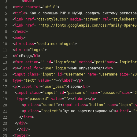
<
head
>
<
meta
charset
=
"utf-8"
>
<
title
>
 Как с помощью PHP и MySQL создать систему регистра
<
link
href
=
"css/style.css"
media
=
"screen"
rel
=
"stylesheet"
<
link
href
= 
'http://fonts.googleapis.com/css?family=Open+S
</
head
>
<
body
>
<
div
class
=
"container mlogin"
>
<
div
id
=
"login"
>
<
h1
>
Вход
</
h1
>
<
form
action
=
""
id
=
"loginform"
method
=
"post"
name
=
"loginfor
<
p
>
<
label
for
=
"user_login"
>
Имя опльзователя
<
br
>
<
input
class
=
"input"
id
=
"username"
name
=
"username"
size
=
"20
type
=
"text"
value
=
""
>
</
label
>
</
p
>
<
p
>
<
label
for
=
"user_pass"
>
Пароль
<
br
>
<
input
class
=
"input"
id
=
"password"
name
=
"password"
size
=
"2
type
=
"password"
value
=
""
>
</
label
>
</
p
>
<
p
class
=
"submit"
>
<
input
class
=
"button"
name
=
"login"
t
<
p
class
=
"regtext"
>
Еще не зарегистрированы?
<
a
href
= 
"
</
form
>
</
div
>
</
div
>
<
footer
>