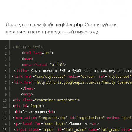
Далее, создаем файл
register.php
. Скопируйте и
вставьте в него приведенный ниже код:
<!DOCTYPE html>
<
html
lang
=
"en"
>
<
head
>
<
meta
charset
=
"utf-8"
>
<
title
>
 Как с помощью PHP и MySQL создать систему регистр
<
link
href
=
"css/style.css"
media
=
"screen"
rel
=
"stylesheet"
<
link
href
=
'http://fonts.googleapis.com/css?family=Open+Sa
</
head
>
<
body
>
<
div
class
=
"container mregister"
>
<
div
id
=
"login"
>
<
h1
>
Регистрация
</
h1
>
<
form
action
=
"register.php"
id
=
"registerform"
method
=
"post
<
p
>
<
label
for
=
"user_login"
>
Полное имя
<
br
>
<
input
class
=
"input"
id
=
"full_name"
name
=
"full_name"
size
=