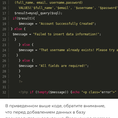
  (full_name, email, username,password)
	VALUES('$full_name','$email', '$username', '$password
  $result=mysql_query($sql);
if
($result){
	$message = 
"Account Successfully Created"
;
} 
else
 {
 $message = 
"Failed to insert data information!"
;
  }
	} 
else
 {
	$message = 
"That username already exists! Please try 
   }
	} 
else
 {
	$message = 
"All fields are required!"
;
	}
	}
?>
<?php
if
 (!
empty
($message)) {
echo
"<p class="
error
">"
В приведенном выше коде, обратите внимание,
что перед добавлением данных в базу