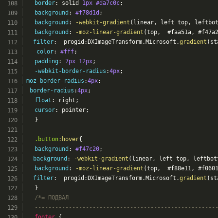
border
: solid 
1px
#da7c0c
;
background
: 
#f78d1d
;
background
: 
-webkit-gradient
(linear, left top, leftbo
background
: 
-moz-linear-gradient
(top,  #faa51a, #f47a
filter
:  progid:DXImageTransform.Microsoft.
gradient
(st
color
: 
#fff
;
padding
: 
7px
12px
;
-webkit-border-radius
:
4px
;
moz-border-radius
:
4px
;
border-radius
:
4px
;
float
: right;
cursor
: pointer;
	}
.button
:hover
{
background
: 
#f47c20
;
background
: 
-webkit-gradient
(linear, left top, leftbot
background
: 
-moz-linear-gradient
(top,  #f88e11, #f060
filter
:  progid:DXImageTransform.Microsoft.
gradient
(st
	}
/*= ПОДВАЛ
	-----------------------------------------------------
footer
 {