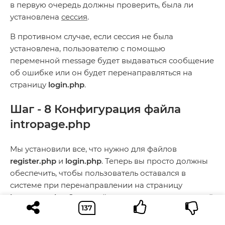
в первую очередь должны проверить, была ли
установлена
сессия
.
В противном случае, если сессия не была
установлена, пользователю с помощью
переменной message будет выдаваться сообщение
об ошибке или он будет перенаправляться на
страницу
login.php
.
Шаг - 8 Конфигурация файла
intropage.php
Мы установили все, что нужно для файлов
register.php
и
login.php
. Теперь вы просто должны
обеспечить, чтобы пользователь оставался в
системе при перенаправлении на страницу
intropage.php
. Скопируйте и вставьте приведенный
ниже код в файл
intropage.php
: