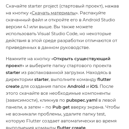
Скачайте starter project (стартовый проект), нажав
на кнопку «
Скачать материалы
». Распакуйте
скачанный файл и откройте его в Android Studio
версии 4.1 или выше. Вы также можете
использовать Visual Studio Code, но некоторые
действия в этой среде разработки отличаются от
приведенных в данном руководстве.
Нажмите на кнопку «
Открыть существующий
проект
» и выберите папку стартового проекта
starter
из распакованной загрузки. Находясь в
директории
starter
, выполните команду
flutter
create
для создания папок
Android
и
iOS
. После
этого скачайте все необходимые компоненты
(зависимости), кликнув по
pubspec.yaml
в левой
панели, а затем – по
Pub get
вверху экрана. Чтобы
не возникали проблемы, удалите папку test,
которую Flutter создает автоматически во время
выполнения команды
flutter create
.