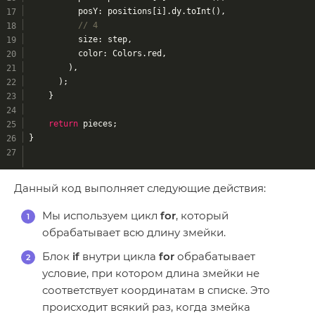
          posY: positions[i].dy.toInt(),
// 4
          size: step,
          color: Colors.red,
        ),
      );
    }
return
 pieces;
}
Данный код выполняет следующие действия:
Мы используем цикл
for
, который
обрабатывает всю длину змейки.
Блок
if
внутри цикла
for
обрабатывает
условие, при котором длина змейки не
соответствует координатам в списке. Это
происходит всякий раз, когда змейка