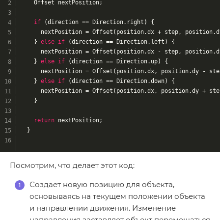
    Offset nextPosition;
if
 (direction == Direction.right) {
      nextPosition = Offset(position.dx + step, position.d
    } 
else
if
 (direction == Direction.left) {
      nextPosition = Offset(position.dx - step, position.d
    } 
else
if
 (direction == Direction.up) {
      nextPosition = Offset(position.dx, position.dy - ste
    } 
else
if
 (direction == Direction.down) {
      nextPosition = Offset(position.dx, position.dy + ste
    }
return
 nextPosition;
  }
Посмотрим, что делает этот код:
Создает новую позицию для объекта,
основываясь на текущем положении объекта
и направлении движения. Изменение
направления заставляет объект перемещаться