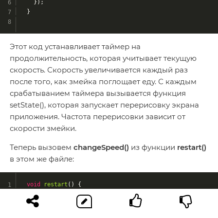
    });
  }
Этот код устанавливает таймер на
продолжительность, которая учитывает текущую
скорость. Скорость увеличивается каждый раз
после того, как змейка поглощает еду. С каждым
срабатыванием таймера вызывается функция
setState(), которая запускает перерисовку экрана
приложения. Частота перерисовки зависит от
скорости змейки.
Теперь вызовем
changeSpeed()
из функции
restart()
в этом же файле:
void
restart
()
{
    changeSpeed();
  }