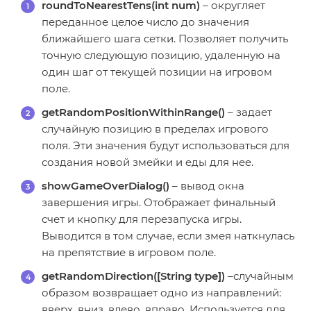
roundToNearestTens(int num)
– округляет
переданное целое число до значения
ближайшего шага сетки. Позволяет получить
точную следующую позицию, удаленную на
один шаг от текущей позиции на игровом
поле.
getRandomPositionWithinRange()
– задает
случайную позицию в пределах игрового
поля. Эти значения будут использоваться для
создания новой змейки и еды для нее.
showGameOverDialog()
– вывод окна
завершения игры. Отображает финальный
счет и кнопку для перезапуска игры.
Выводится в том случае, если змея наткнулась
на препятствие в игровом поле.
getRandomDirection([String type])
–случайным
образом возвращает одно из направлений:
вверх, вниз, влево, вправо. Используется для