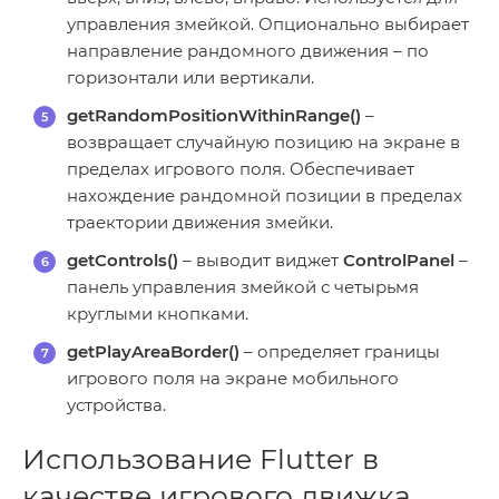
управления змейкой. Опционально выбирает
направление рандомного движения – по
горизонтали или вертикали.
getRandomPositionWithinRange()
–
возвращает случайную позицию на экране в
пределах игрового поля. Обеспечивает
нахождение рандомной позиции в пределах
траектории движения змейки.
getControls()
– выводит виджет
ControlPanel
–
панель управления змейкой с четырьмя
круглыми кнопками.
getPlayAreaBorder()
– определяет границы
игрового поля на экране мобильного
устройства.
Использование Flutter в
качестве игрового движка