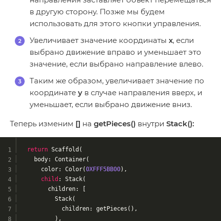
в другую сторону. Позже мы будем
использовать для этого кнопки управления.
Увеличивает значение координаты
х
, если
выбрано движение вправо и уменьшает это
значение, если выбрано направление влево.
Таким же образом, увеличивает значение по
координате
y
в случае направления вверх, и
уменьшает, если выбрано движение вниз.
Теперь изменим
[]
на
getPieces()
внутри
Stack():
return
 Scaffold(
    body: Container(
      color: Color(
0XFFF5BB00
),
child
: Stack(
        children: [
          Stack(
            children: getPieces(),
          ),