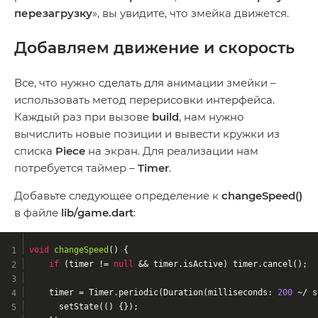
перезагрузку
», вы увидите, что змейка движется.
Добавляем движение и скорость
Все, что нужно сделать для анимации змейки –
использовать метод перерисовки интерфейса.
Каждый раз при вызове
build
, нам нужно
вычислить новые позиции и вывести кружки из
списка
Piece
на экран. Для реализации нам
потребуется таймер –
Timer
.
Добавьте следующее определение к
changeSpeed()
в файле
lib/game.dart
:
void
changeSpeed
()
{
if
 (timer != 
null
 && timer.isActive) timer.cancel();
    timer = Timer.periodic(Duration(milliseconds: 
200
 ~/ s
      setState(() {});