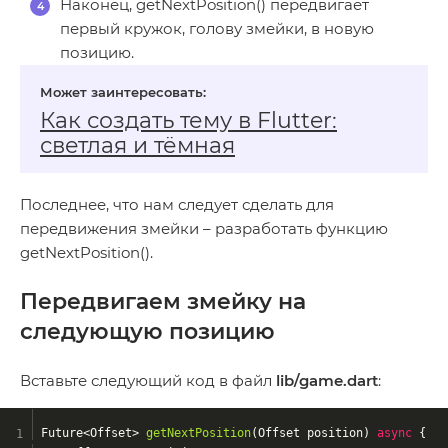
Наконец, getNextPosition() передвигает
первый кружок, голову змейки, в новую
позицию.
Как создать тему в Flutter:
светлая и тёмная
Последнее, что нам следует сделать для
передвижения змейки – разработать функцию
getNextPosition().
Передвигаем змейку на
следующую позицию
Вставьте следующий код в файл
lib/game.dart
:
Future<Offset> 
getNextPosition
(
Offset position
) 
async
{