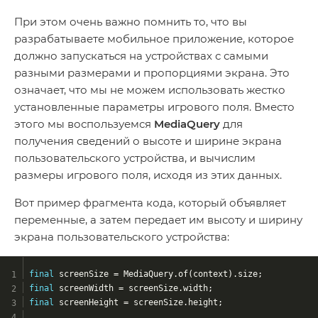
При этом очень важно помнить то, что вы
разрабатываете мобильное приложение, которое
должно запускаться на устройствах с самыми
разными размерами и пропорциями экрана. Это
означает, что мы не можем использовать жестко
установленные параметры игрового поля. Вместо
этого мы воспользуемся
MediaQuery
для
получения сведений о высоте и ширине экрана
пользовательского устройства, и вычислим
размеры игрового поля, исходя из этих данных.
Вот пример фрагмента кода, который объявляет
переменные, а затем передает им высоту и ширину
экрана пользовательского устройства:
final
 screenSize = MediaQuery.of(context).size;
final
 screenWidth = screenSize.width;
final
 screenHeight = screenSize.height;