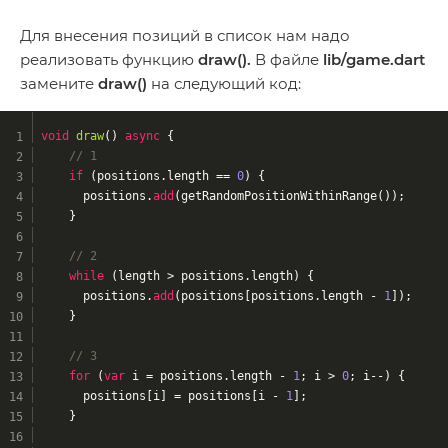
Для внесения позиций в список нам надо
реализовать функцию
draw().
В файле
lib/game.dart
замените
draw()
на следующий код:
void
draw
(
) 
async
{
// 1
if
 (positions.length == 
0
) {
      positions.
add
(getRandomPositionWithinRange());
    }
// 2
while
 (length > positions.length) {
      positions.
add
(positions[positions.length - 
1
]);
    }
// 3
for
 (
var
 i = positions.length - 
1
; i > 
0
; i--) {
      positions[i] = positions[i - 
1
];
    }