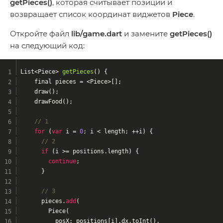
getPieces()
, которая считывает позиции и
возвращает список координат виджетов
Piece
.
Откройте файл
lib/game.dart
и замените
getPieces()
на следующий код:
List<Piece> 
getPieces
(
) 
{
    final pieces = <Piece>[];
    draw();
    drawFood();
// 1
for
 (
var
 i = 
0
; i < length; ++i) {
// 2
if
 (i >= positions.length) {
continue
;
      }
// 3
      pieces.
add
(
        Piece(
          posX: positions[i].dx.toInt(),