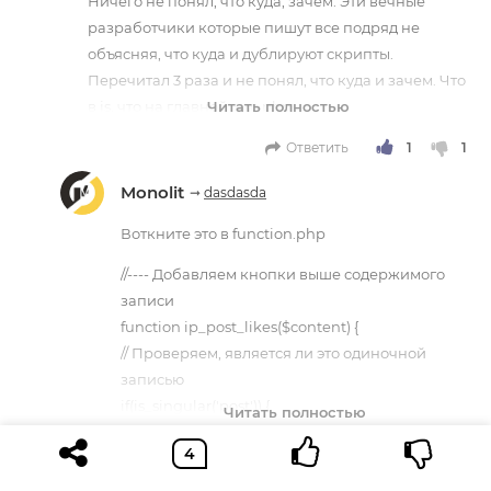
Ничего не понял, что куда, зачем. Эти вечные
разработчики которые пишут все подряд не
объясняя, что куда и дублируют скрипты.
Перечитал 3 раза и не понял, что куда и зачем. Что
в js, что на главной, что php
Ответить
Monolit
➞
dasdasda
Воткните это в function.php
//---- Добавляем кнопки выше содержимого
записи
function ip_post_likes($content) {
// Проверяем, является ли это одиночной
записью
if(is_singular('post')) {
ob_start();
Ответить
?&gt;