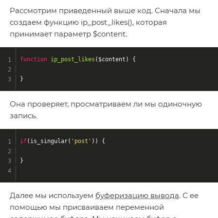
Рассмотрим приведенный выше код. Сначала мы
создаем функцию ip_post_likes(), которая
принимает параметр $content.
function
ip_post_likes
($content)
{
}
Она проверяет, просматриваем ли мы одиночную
запись.
if
(is_singular(
'post'
)) {
}
Далее мы используем
буферизацию вывода
. С ее
помощью мы присваиваем переменной