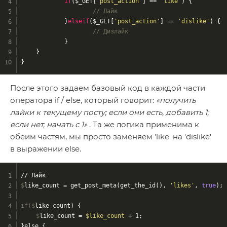
if
($_GET[
'post_action'
] == 
'like'
) {
// Лайк
		}
elseif
($_GET[
'post_action'
] == 
'dislike'
) {
// Дизлайк
		}
	}
}
После этого задаем базовый код в каждой части
оператора if / else, который говорит:
«получить
лайки к текущему посту; если они есть, добавить 1;
если нет, начать с 1»
. Та же логика применима к
обеим частям, мы просто заменяем 'like' на 'dislike'
в выражении else.
// Лайк
$
like_count = get_post_meta(get_the_id(), 
'likes'
, 
true
);
if($
like_count) {
	$
like_count = 
$like_count
 + 1;
}else {