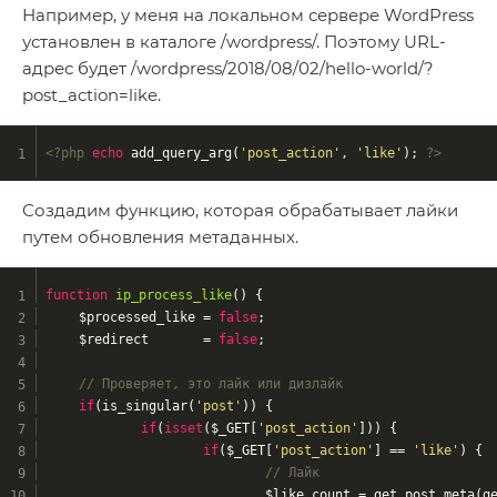
Например, у меня на локальном сервере WordPress
установлен в каталоге /wordpress/. Поэтому URL-
адрес будет /wordpress/2018/08/02/hello-world/?
post_action=like.
<?php
echo
 add_query_arg(
'post_action'
, 
'like'
); 
?>
Создадим функцию, которая обрабатывает лайки
путем обновления метаданных.
function
ip_process_like
()
{
	$processed_like = 
false
;
	$redirect       = 
false
;
// Проверяет, это лайк или дизлайк
if
(is_singular(
'post'
)) {
if
(
isset
($_GET[
'post_action'
])) {
if
($_GET[
'post_action'
] == 
'like'
) {
// Лайк
				$like_count = get_post_meta(