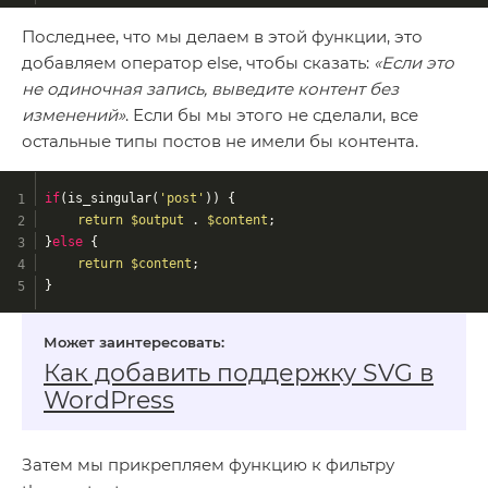
Последнее, что мы делаем в этой функции, это
добавляем оператор else, чтобы сказать:
«Если это
не одиночная запись, выведите контент без
изменений»
. Если бы мы этого не сделали, все
остальные типы постов не имели бы контента.
if
(is_singular(
'post'
)) {
return
$output
 . 
$content
;
}
else
 {
return
$content
;
}
Как добавить поддержку SVG в
WordPress
Затем мы прикрепляем функцию к фильтру