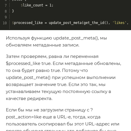
	$
like_count = 1;
}
$
processed_like = update_post_meta(get_the_id(), 
'likes'
, 
Используя функцию update_post_meta(), мы
обновляем метаданные записи.
Затем проверяем, равна ли переменная
$processed_like true. Если метаданные обновлены,
то она будет равно true. Потому что
update_post_meta() при успешном выполнении
возвращает значение true. Если это так, мы
устанавливаем текущую постоянную ссылку в
качестве редиректа.
Если бы мы не загрузили страницу с ?
post_action=like еще в URL-е, тогда, когда
пользователь скопировал бы этот URL-адрес или
просто обновил страницу, это добавило бы еще