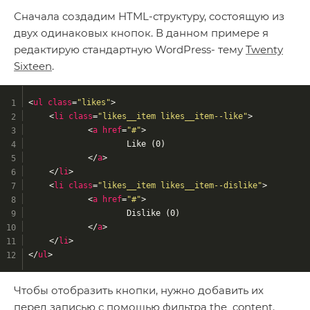
Сначала создадим HTML-структуру, состоящую из
двух одинаковых кнопок. В данном примере я
редактирую стандартную WordPress- тему
Twenty
Sixteen
.
<
ul
class
=
"likes"
>
<
li
class
=
"likes__item likes__item--like"
>
<
a
href
=
"#"
>
			Like (0)
</
a
>
</
li
>
<
li
class
=
"likes__item likes__item--dislike"
>
<
a
href
=
"#"
>
			Dislike (0)
</
a
>
</
li
>
</
ul
>
Чтобы отобразить кнопки, нужно добавить их
перед записью с помощью фильтра the_content.