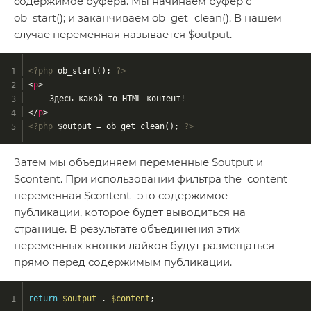
содержимое буфера. Мы начинаем буфер с
ob_start(); и заканчиваем ob_get_clean(). В нашем
случае переменная называется $output.
<?php
 ob_start(); 
?>
<
p
>
	Здесь какой-то HTML-контент!
</
p
>
<?php
 $output = ob_get_clean(); 
?>
Затем мы объединяем переменные $output и
$content. При использовании фильтра the_content
переменная $content- это содержимое
публикации, которое будет выводиться на
странице. В результате объединения этих
переменных кнопки лайков будут размещаться
прямо перед содержимым публикации.
return
$output
 . 
$content
;