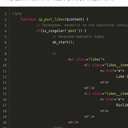
<?php
function
ip_post_likes
($content)
{
// Проверяем, является ли это одиночной запис
if
(is_singular(
'post'
)) {
// Начинаем выводить буфер
			ob_start();
?>
<
ul
class
=
"likes"
>
<
li
class
=
"likes__ite
<
a
href
=
"#"
>
							Lik
</
a
>
</
li
>
<
li
class
=
"likes__ite
<
a
href
=
"#"
>
							Di
</
a
>
</
li
>
</
ul
>
<?php