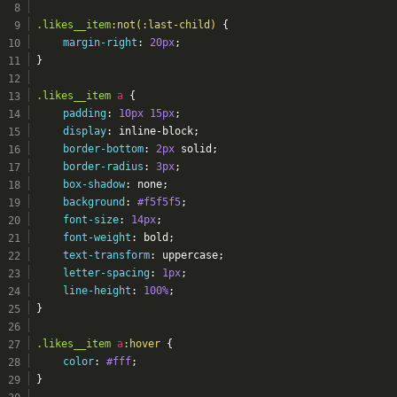
.likes__item
:not(
:last-child)
 {
margin-right
: 
20px
;
}
.likes__item
a
 {
padding
: 
10px
15px
;
display
: inline-block;
border-bottom
: 
2px
 solid;
border-radius
: 
3px
;
box-shadow
: none;
background
: 
#f5f5f5
;
font-size
: 
14px
;
font-weight
: bold;
text-transform
: uppercase;
letter-spacing
: 
1px
;
line-height
: 
100%
;
}
.likes__item
a
:hover
 {
color
: 
#fff
;
}