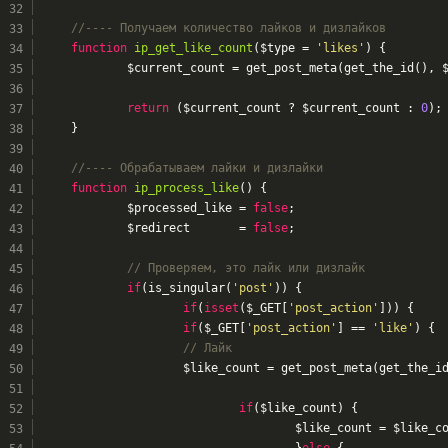
//---- Получаем количество лайков и дизлайков
function
ip_get_like_count
($type = 
'likes'
)
{
		$current_count = get_post_meta(get_the_id(), 
return
 ($current_count ? $current_count : 
0
);
	}
//---- Обрабатываем лайки и дизлайки
function
ip_process_like
()
{
		$processed_like = 
false
;
		$redirect       = 
false
;
// Проверяем, это лайк или дизлайк
if
(is_singular(
'post'
)) {
if
(
isset
($_GET[
'post_action'
])) {
if
($_GET[
'post_action'
] == 
'like'
) {
// Лайк
			$like_count = get_post_meta(get_the_i
if
($like_count) {
					$like_count = $like_
					}
else
 {