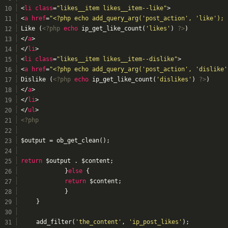
<
li
class
=
"likes__item likes__item--like"
>
<
a
href
=
"<?php echo add_query_arg('post_action', 'like'); 
Like (
<?php
echo
 ip_get_like_count(
'likes'
) 
?>
)
</
a
>
</
li
>
<
li
class
=
"likes__item likes__item--dislike"
>
<
a
href
=
"<?php echo add_query_arg('post_action', 'dislike'
Dislike (
<?php
echo
 ip_get_like_count(
'dislikes'
) 
?>
)
</
a
>
</
li
>
</
ul
>
<?php
$output = ob_get_clean();
return
 $output . $content;
		}
else
 {
return
 $content;
		}
	}
	add_filter(
'the_content'
, 
'ip_post_likes'
);