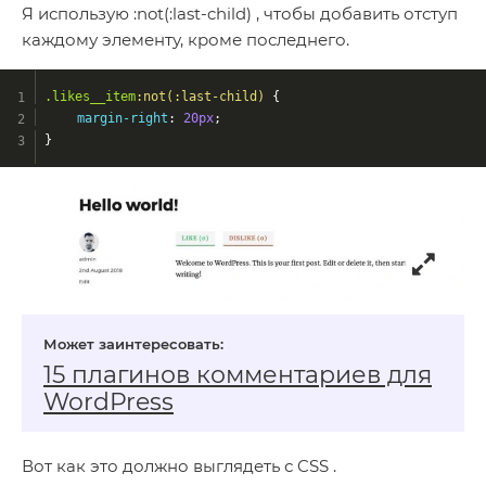
Я использую :not(:last-child) , чтобы добавить отступ
каждому элементу, кроме последнего.
.likes__item
:not(
:last-child)
 {
margin-right
: 
20px
;
}
15 плагинов комментариев для
WordPress
Вот как это должно выглядеть с CSS .