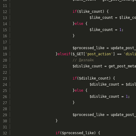
if
($like_count) {
					$like_count = $like_
				}
else
 {
					$like_count = 
1
;
				}
				$processed_like = update_pos
			}
elseif
($_GET[
'post_action'
] == 
'disl
// Дизлайк
				$dislike_count = get_post_me
if
($dislike_count) {
					$dislike_count = $di
				}
else
 {
					$dislike_count = 
1
;
				}
				$processed_like = update_pos
			}
if
($processed_like) {