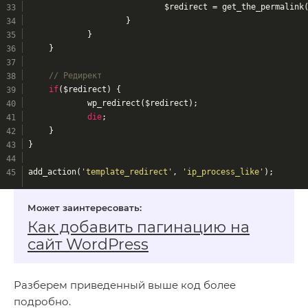
				$redirect = get_the_permalink
			}
		}
	}
// Редирект
if
($redirect) {
		wp_redirect($redirect);
die
;
	}
}
add_action(
'template_redirect'
, 
'ip_process_like'
);
Как добавить пагинацию на
сайт WordPress
Разберем приведенный выше код более
подробно.