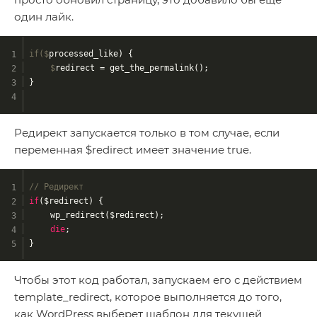
один лайк.
if($
processed_like) {
	$
redirect = get_the_permalink();
}
Редирект запускается только в том случае, если
переменная $redirect имеет значение true.
// Редирект
if
($redirect) {
	wp_redirect($redirect);
die
;
}
Чтобы этот код работал, запускаем его с действием
template_redirect, которое выполняется до того,
как WordPress выберет шаблон для текущей