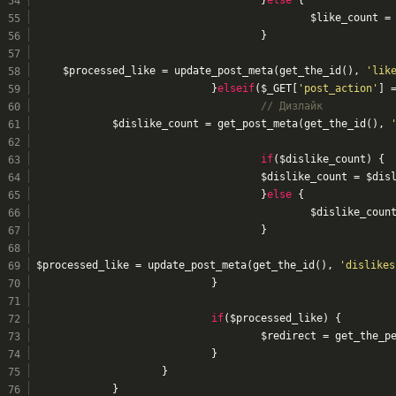
						$like_count =
					}
	$processed_like = update_post_meta(get_the_id(), 
'lik
				}
elseif
($_GET[
'post_action'
] 
// Дизлайк
		$dislike_count = get_post_meta(get_the_id(), 
if
($dislike_count) {
					$dislike_count = $di
					}
else
 {
						$dislike_cou
					}
$processed_like = update_post_meta(get_the_id(), 
'dislikes
				}
if
($processed_like) {
					$redirect = get_the_
				}
			}
		}