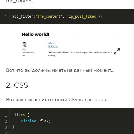
the_content.
add_filter(
'the_content'
, 
'ip_post_likes'
);
Вот что вы должны иметь на данный момент...
2. CSS
Вот как выглядит готовый CSS-код кнопок:
.likes
 {
display
: flex;
}