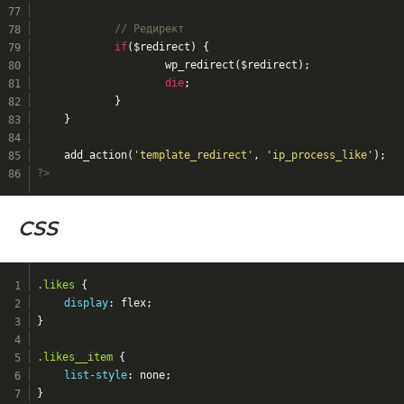
// Редирект
if
($redirect) {
			wp_redirect($redirect);
die
;
		}
	}
	add_action(
'template_redirect'
, 
'ip_process_like'
);
?>
CSS
.likes
 {
display
: flex;
}
.likes__item
 {
list-style
: none;
}