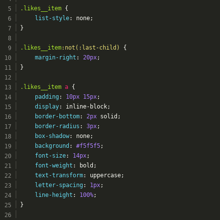
.likes__item
 {
list-style
: none;
}
.likes__item
:not(
:last-child)
 {
margin-right
: 
20px
;
}
.likes__item
a
 {
padding
: 
10px
15px
;
display
: inline-block;
border-bottom
: 
2px
 solid;
border-radius
: 
3px
;
box-shadow
: none;
background
: 
#f5f5f5
;
font-size
: 
14px
;
font-weight
: bold;
text-transform
: uppercase;
letter-spacing
: 
1px
;
line-height
: 
100%
;
}