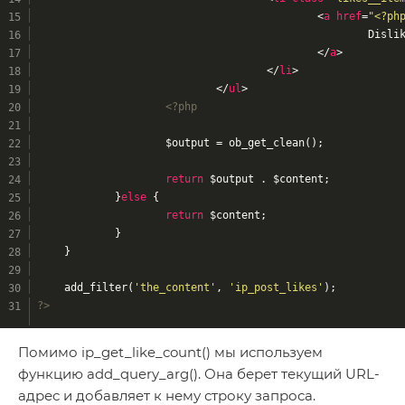
<
a
href
=
"<?ph
							Dis
</
a
>
</
li
>
</
ul
>
<?php
			$output = ob_get_clean();
return
 $output . $content;
		}
else
 {
return
 $content;
		}
	}
	add_filter(
'the_content'
, 
'ip_post_likes'
);
?>
Помимо ip_get_like_count() мы используем
функцию add_query_arg(). Она берет текущий URL-
адрес и добавляет к нему строку запроса.