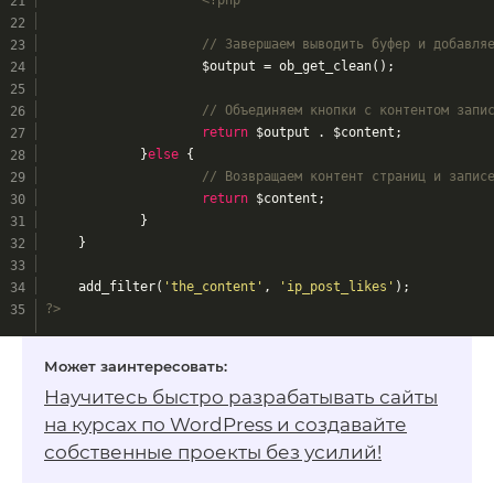
// Завершаем выводить буфер и добавля
			$output = ob_get_clean();
// Объединяем кнопки с контентом запи
return
 $output . $content;
		}
else
 {
// Возвращаем контент страниц и запис
return
 $content;
		}
	}
	add_filter(
'the_content'
, 
'ip_post_likes'
);
?>
Научитесь быстро разрабатывать сайты
на
курсах по WordPress
и создавайте
собственные проекты без усилий!