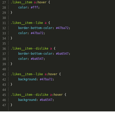
.likes__item
a
:hover
 {
color
: 
#fff
;
}
.likes__item--like
a
 {
border-bottom-color
: 
#47ba72
;
color
: 
#47ba72
;
}
.likes__item--dislike
a
 {
border-bottom-color
: 
#ba6547
;
color
: 
#ba6547
;
}
.likes__item--like
a
:hover
 {
background
: 
#47ba72
;
}
.likes__item--dislike
a
:hover
 {
background
: 
#ba6547
;
}