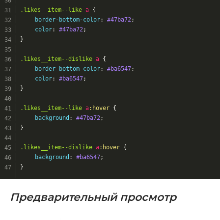
.likes__item--like
a
 {
border-bottom-color
: 
#47ba72
;
color
: 
#47ba72
;
}
.likes__item--dislike
a
 {
border-bottom-color
: 
#ba6547
;
color
: 
#ba6547
;
}
.likes__item--like
a
:hover
 {
background
: 
#47ba72
;
}
.likes__item--dislike
a
:hover
 {
background
: 
#ba6547
;
}
Предварительный просмотр