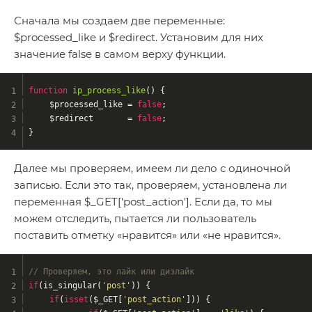
Сначала мы создаем две переменные:
$processed_like и $redirect. Установим для них
значение false в самом верху функции.
function
ip_process_like
()
{
	$processed_like = 
false
;
	$redirect       = 
false
;
}
Далее мы проверяем, имеем ли дело с одиночной
записью. Если это так, проверяем, установлена ​​ли
переменная $_GET['post_action']. Если да, то мы
можем отследить, пытается ли пользователь
поставить отметку «нравится» или «не нравится».
// Проверяем, это лайк или дизлайк
if
(is_singular(
'post'
)) {
if
(
isset
($_GET[
'post_action'
])) {