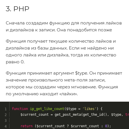
3. PHP
Сначала создадим функцию для получения лайков
и дизлайков к записи. Она понадобится позже
Функция получает текущее количество лайков и
дизлайков из базы данных. Если не найдено ни
одного лайка или дизлайка, тогда их количество
равно 0.
Функция принимает аргумент $type. Он принимает
значение произвольного мета-поля записи,
которое мы создадим через мгновение. Функция
по умолчанию находит «лайки».
function
ip_get_like_count
($type = 
'likes'
)
{
	$current_count = get_post_meta(get_the_id(), $type, 
t
return
 ($current_count ? $current_count : 
0
);