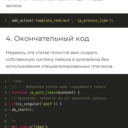
записи.
add_action(
'template_redirect'
, 
'ip_process_like'
);
4. Окончательный код
Надеюсь, эта статья помогла вам создать
собственную систему лайков и дизлайков без
использования специализированных плагинов.
<?php
//---- Добавляем кнопки выше содержимого записи
function
ip_post_likes
($content)
{
// Проверяем, является ли это одиночной записью
if
(is_singular(
'post'
)) {
ob_start();
?>
<
ul
class
=
"likes"
>