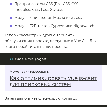
Препроцессоры CSS (
PostCSS
,
CSS
modules
,
Sass
,
Less
,
Stylus
).
Модуль юнит-тестов
Mocha
или
Jest
.
Модуль E2E-тестов
Cypress
или
Nightwatch
.
Теперь рассмотрим другие варианты
обслуживания проекта, доступные в Vue CLI. Для
этого перейдите в папку проекта:
cd
 example-vue-project
Как оптимизировать Vue.js-сайт
для поисковых систем
Затем выполните следующую команду: