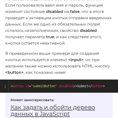
Если пользователь ввел имя и пароль, функция
изменит состояние
disabled
на
false
, что в итоге
приведет к активации кнопки отправки введенных
данных. Если же одно из обязательных полей
осталось незаполненным, свойство
disabled
получает параметр
true
, и как следствие этого,
кнопка остается неактивной.
В приведенном выше примере для создания
кнопки используется элемент
<input>
, но при
желании также можно использовать HTML-кнопку
<button>
, как показано ниже:
<
button
id
=
"submitButton"
disabled
/>
Submit
</
button
>
Как задать и обойти дерево
данных в JavaScript