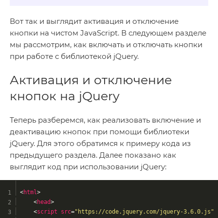
Вот так и выглядит активация и отключение
кнопки на чистом JavaScript. В следующем разделе
мы рассмотрим, как включать и отключать кнопки
при работе с библиотекой jQuery.
Активация и отключение
кнопок на jQuery
Теперь разберемся, как реализовать включение и
деактивацию кнопок при помощи библиотеки
jQuery. Для этого обратимся к примеру кода из
предыдущего раздела. Далее показано как
выглядит код при использовании jQuery:
<
html
>
<
head
>
<
script
src
=
"https://code.jquery.com/jquery-3.6.0.js"