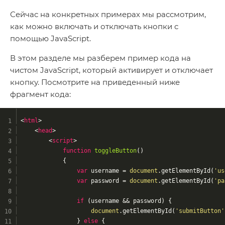
Сейчас на конкретных примерах мы рассмотрим,
как можно включать и отключать кнопки с
помощью JavaScript.
В этом разделе мы разберем пример кода на
чистом JavaScript, который активирует и отключает
кнопку. Посмотрите на приведенный ниже
фрагмент кода:
<
html
>
<
head
>
<
script
>
function
toggleButton
(
)
{
var
 username = 
document
.getElementById(
'us
var
 password = 
document
.getElementById(
'pa
if
 (username && password) {
document
.getElementById(
'submitButton'
                } 
else
 {