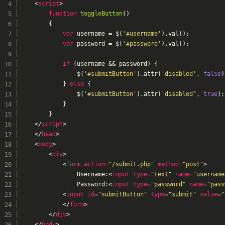
<
script
>
function
toggleButton
(
)
{
var
 username = $(
'#username'
).val();
var
 password = $(
'#password'
).val();
if
 (username && password) {
                $(
'#submitButton'
).attr(
'disabled'
, 
false
)
            } 
else
 {
                $(
'#submitButton'
).attr(
'disabled'
, 
true
);
            }
        }
</
script
>
</
head
>
<
body
>
<
div
>
<
form
action
=
"/submit.php"
method
=
"post"
>
                Username:
<
input
type
=
"text"
name
=
"username
                Password:
<
input
type
=
"password"
name
=
"pass
<
input
id
=
"submitButton"
type
=
"submit"
value
=
"
</
form
>
</
div
>
</
body
>