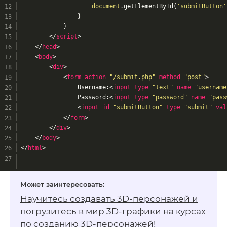
document
.getElementById(
'submitButton'
                }
            }
</
script
>
</
head
>
<
body
>
<
div
>
<
form
action
=
"/submit.php"
method
=
"post"
>
                Username:
<
input
type
=
"text"
name
=
"username
                Password:
<
input
type
=
"password"
name
=
"pass
<
input
id
=
"submitButton"
type
=
"submit"
val
</
form
>
</
div
>
</
body
>
</
html
>
Научитесь создавать 3D-персонажей и
погрузитесь в мир 3D-графики на
курсах
по созданию 3D-персонажей
!