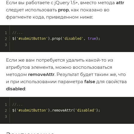
Если вы работаете с jQuery 1.5+, вместо метода
attr
следует использовать
prop
, как показано во
фрагменте кода, приведенном ниже:
//...
$(
'#submitButton'
).prop(
'disabled'
, 
true
);
Если же вам потребуется удалить какой-то из
атрибутов элемента, можно воспользоваться
методом
removeAttr
. Результат будет таким же, что
и при использовании параметра
false
для свойства
disabled
:
//...
$(
'#submitButton'
).removeAttr(
'disabled'
);