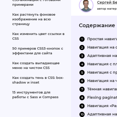
Сергей Б
примерами
автор мате
Как растянуть фоновое
изображение на всю
страницу
Содержание
Как изменить цвет ссылки в
CSS
Простая навиг
Навигация на 
50 примеров CSS3‑кнопок с
эффектами для сайта
Адаптивная н
Как создать выпадающее
Навигация с пл
меню на чистом CSS
Навигация с 
Как создать тень в CSS: box-
Навигация на 
shadow и inset
Тёмная навига
15 инструментов для
работы с Sass и Compass
Flexing pagina
Навигация «Pa
Адаптивная на