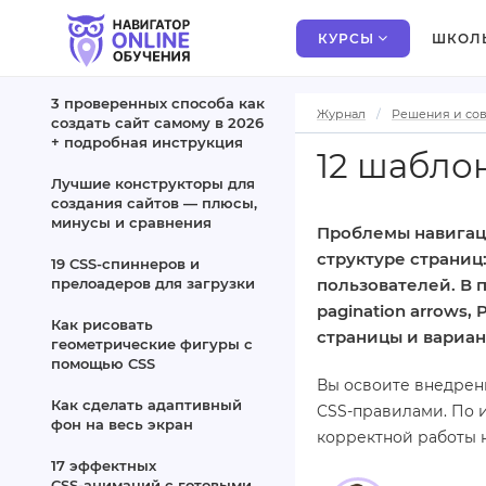
КУРСЫ
ШКОЛ
3 проверенных способа как
Журнал
Решения и со
создать сайт самому в 2026
+ подробная инструкция
12 шабло
Лучшие конструкторы для
создания сайтов — плюсы,
минусы и сравнения
Проблемы навигац
структуре страниц
19 CSS‑спиннеров и
прелоадеров для загрузки
пользователей. В 
pagination arrows,
Как рисовать
страницы и вариа
геометрические фигуры с
помощью CSS
Вы освоите внедрен
Как сделать адаптивный
CSS‑правилами. По и
фон на весь экран
корректной работы н
17 эффектных
CSS‑анимаций с готовыми