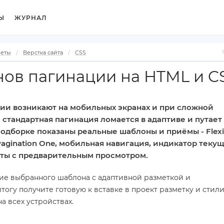
Ы
ЖУРНАЛ
веты
Верстка сайта
CSS
нов пагинации на HTML и C
ии возникают на мобильных экранах и при сложной
: стандартная пагинация ломается в адаптиве и путает
подборке показаны реальные шаблоны и приёмы - Flex
 Pagination One, мобильная навигация, индикатор теку
нты с предварительным просмотром.
ие выбранного шаблона с адаптивной разметкой и
тогу получите готовую к вставке в проект разметку и стили
а всех устройствах.