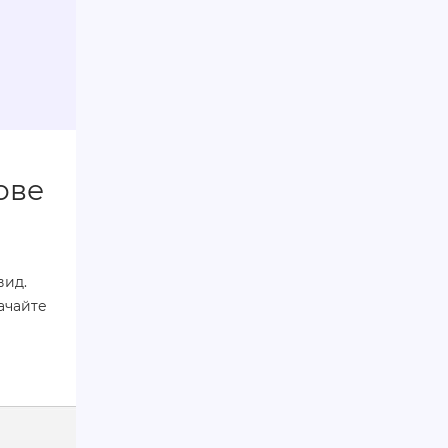
ове
вид.
ачайте