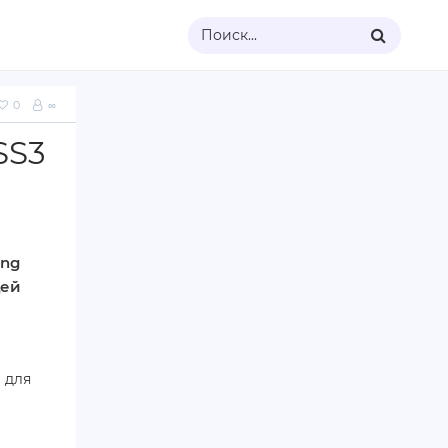
Поиск...
0
∞
SS3
ing
щей
 для