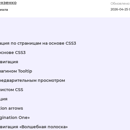
ензенко
Обновлено:
2026-04-25 
риала
ация по страницам на основе CSS3
основе CSS3
авигация
агином Tooltip
предварительным просмотром
чистом CSS
ция
tion arrows
gination One»
вигация «Волшебная полоска»